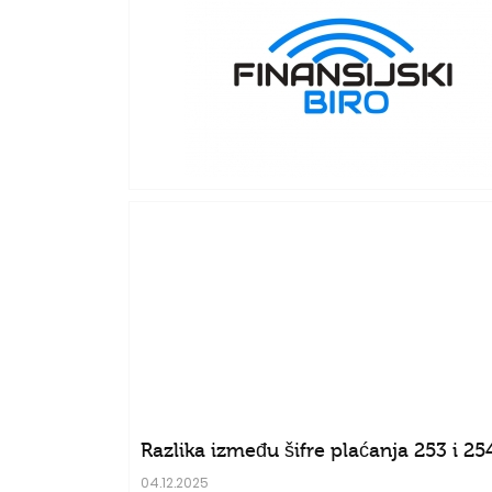
Razlika između šifre plaćanja 253 i 25
04.12.2025