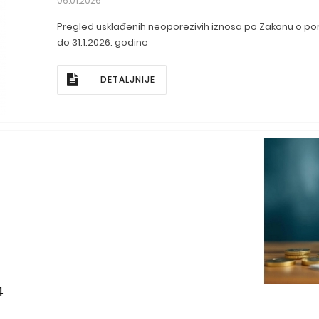
06.01.2026
Pregled usklađenih neoporezivih iznosa po Zakonu o po
do 31.1.2026. godine
DETALJNIJE
4