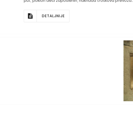
put, poklon deci zaposlenih, naknada troškova prevoza..
DETALJNIJE