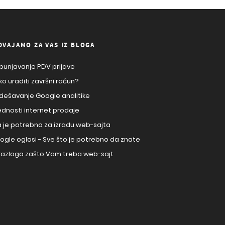
DVAJAMO ZA VAS IZ BLOGA
punjavanje PDV prijave
ko uraditi završni račun?
dešavanje Google analitike
ednosti internet prodaje
a je potrebno za izradu web-sajta
ogle oglasi - Sve što je potrebno da znate
 razloga zašto Vam treba web-sajt