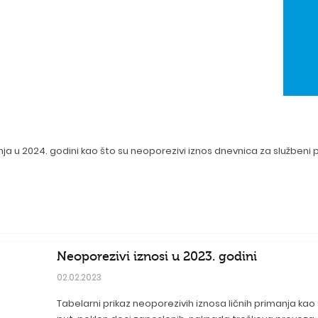
anja u 2024. godini kao što su neoporezivi iznos dnevnica za službeni
Neoporezivi iznosi u 2023. godini
02.02.2023
Tabelarni prikaz neoporezivih iznosa ličnih primanja kao