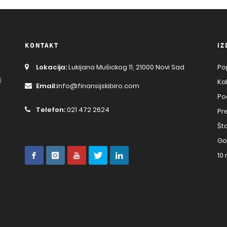
KONTAKT
IZ
Lokacija:
Lukijana Mušickog 11, 21000 Novi Sad
Po
j
Ka
Email:
info@finansijskibiro.com
Po
Telefon:
021 472 2624
Pr
Št
Go
10