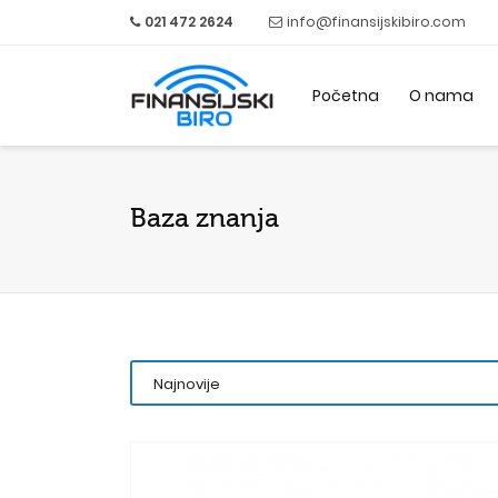
021 472 2624
info@finansijskibiro.com
Početna
O nama
Baza znanja