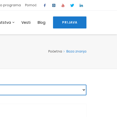
o programa
Pomoć
utstva
Vesti
Blog
PRIJAVA
Početna
Baza znanja