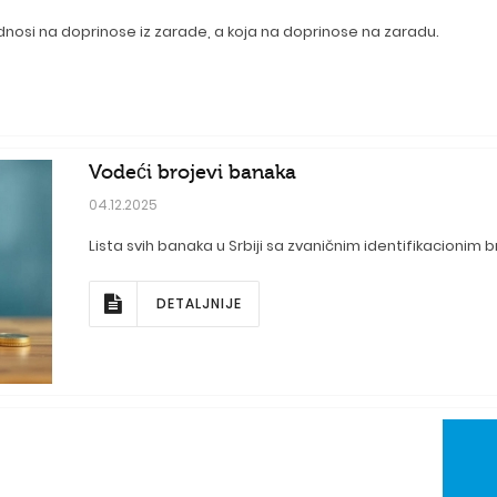
odnosi na doprinose iz zarade, a koja na doprinose na zaradu.
Vodeći brojevi banaka
04.12.2025
Lista svih banaka u Srbiji sa zvaničnim identifikacionim
DETALJNIJE