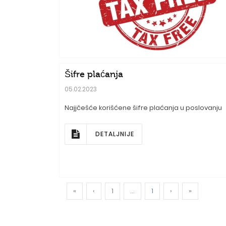
Šifre plaćanja
05.02.2023
Najjčešće korišćene šifre plaćanja u poslovanju
DETALJNIJE
«
‹
1
...
1
›
»