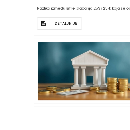
Razlika između šifre plaćanja 253 i 254: koja se 
DETALJNIJE