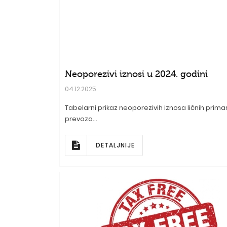
Neoporezivi iznosi u 2024. godini
04.12.2025
Tabelarni prikaz neoporezivih iznosa ličnih prim
prevoza...
DETALJNIJE