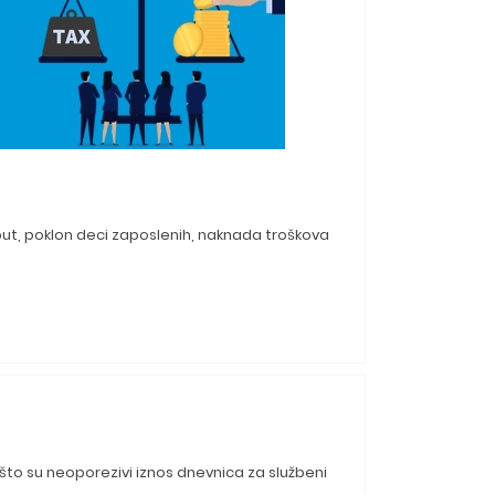
 put, poklon deci zaposlenih, naknada troškova
 što su neoporezivi iznos dnevnica za službeni