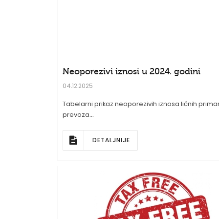
Neoporezivi iznosi u 2024. godini
04.12.2025
Tabelarni prikaz neoporezivih iznosa ličnih prim
prevoza...
DETALJNIJE