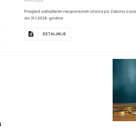
06.01.2026
Pregled usklađenih neoporezivih iznosa po Zakonu o po
do 31.1.2026. godine
DETALJNIJE
4