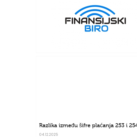
Razlika između šifre plaćanja 253 i 25
04.12.2025