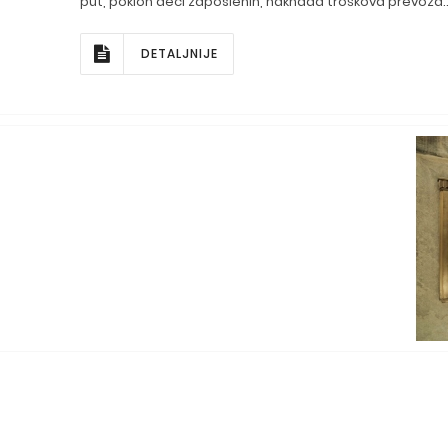
put, poklon deci zaposlenih, naknada troškova prevoza..
DETALJNIJE