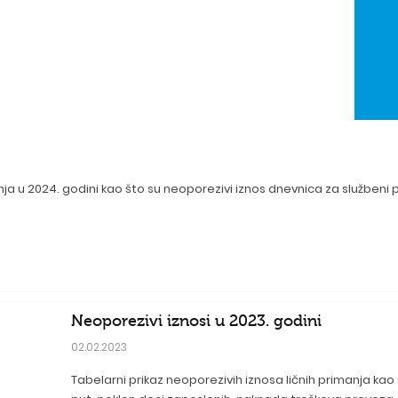
anja u 2024. godini kao što su neoporezivi iznos dnevnica za službeni
Neoporezivi iznosi u 2023. godini
02.02.2023
Tabelarni prikaz neoporezivih iznosa ličnih primanja kao