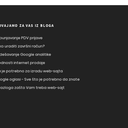
DVAJAMO ZA VAS IZ BLOGA
punjavanje PDV prijave
ko uraditi završni račun?
dešavanje Google analitike
ednosti internet prodaje
a je potrebno za izradu web-sajta
ogle oglasi - Sve što je potrebno da znate
 razloga zašto Vam treba web-sajt