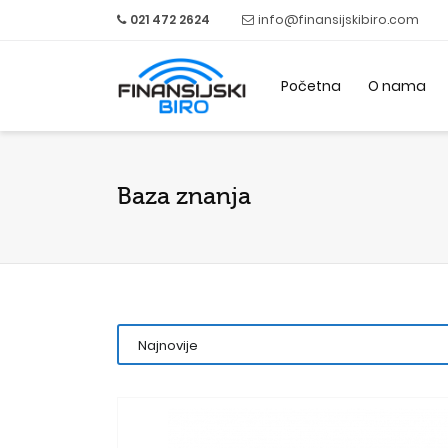
021 472 2624
info@finansijskibiro.com
Početna
O nama
Baza znanja