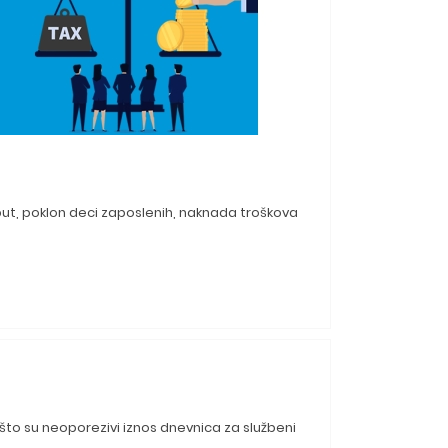
 put, poklon deci zaposlenih, naknada troškova
 što su neoporezivi iznos dnevnica za službeni