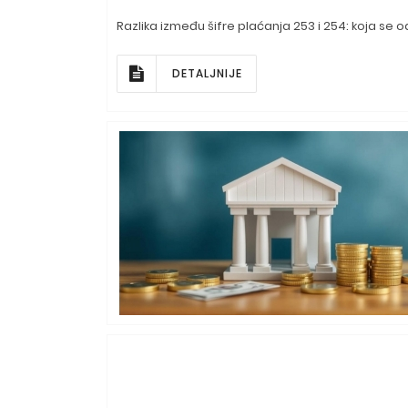
Razlika između šifre plaćanja 253 i 254: koja se 
DETALJNIJE