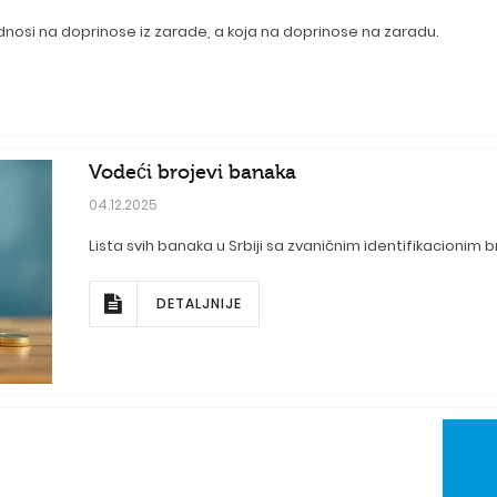
odnosi na doprinose iz zarade, a koja na doprinose na zaradu.
Vodeći brojevi banaka
04.12.2025
Lista svih banaka u Srbiji sa zvaničnim identifikacionim
DETALJNIJE