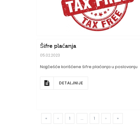
Šifre plaćanja
05.02.2023
Najjčešće korišćene šifre plaćanja u poslovanju
DETALJNIJE
«
‹
1
...
1
›
»