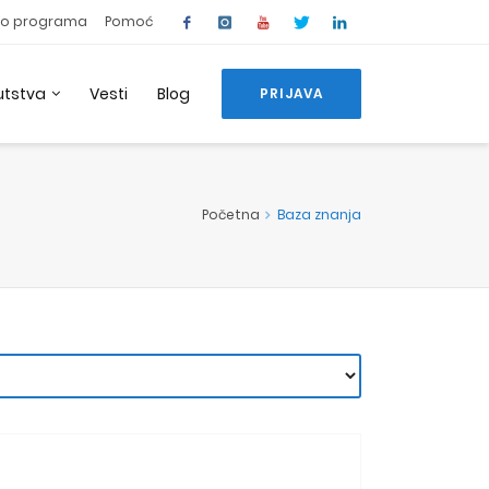
o programa
Pomoć
utstva
Vesti
Blog
PRIJAVA
Početna
Baza znanja