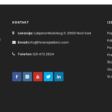
KONTAKT
IZ
Lokacija:
Lukijana Mušickog 11, 21000 Novi Sad
Po
j
Ka
Email:
info@finansijskibiro.com
Po
Telefon:
021 472 2624
Pr
Št
Go
10