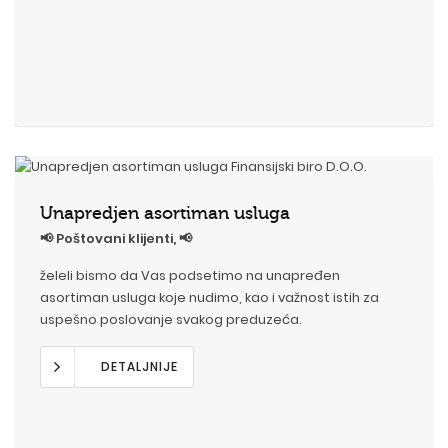
Unapredjen asortiman usluga
📢 Poštovani klijenti, 📢
želeli bismo da Vas podsetimo na unapređen
asortiman usluga koje nudimo, kao i važnost istih za
uspešno poslovanje svakog preduzeća.
DETALJNIJE