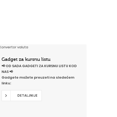
Gadget za kursnu listu
📢 OD SADA GADGETI ZA KURSNU LISTU KOD
NAS 📢
Gadgete možete preuzeti na sledećem
linku:
DETALJNIJE