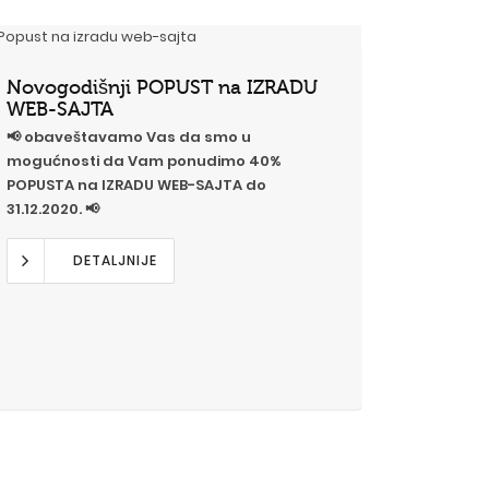
Novogodišnji POPUST na IZRADU
WEB-SAJTA
📢 obaveštavamo Vas da smo u
mogućnosti da Vam ponudimo 40%
POPUSTA na IZRADU WEB-SAJTA do
31.12.2020. 📢
DETALJNIJE