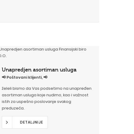
Unapredjen asortiman usluga
📢 Poštovani klijenti, 📢
želeli bismo da Vas podsetimo na unapređen
asortiman usluga koje nudimo, kao i važnost
istih za uspešno poslovanje svakog
preduzeća.
DETALJNIJE