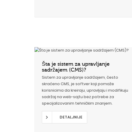
Šta je sistem za upravljanje
sadržajem (CMS)?
Sistem za upravljanje sadržajem, često
skraćeno CMS, je softver koji pomaže
korisnicima da kreiraju, upravljaju i modifikuju
sadržaj na web-sajtu bez potrebe za
specijalizovanim tehničkim znanjem.
DETALJNIJE