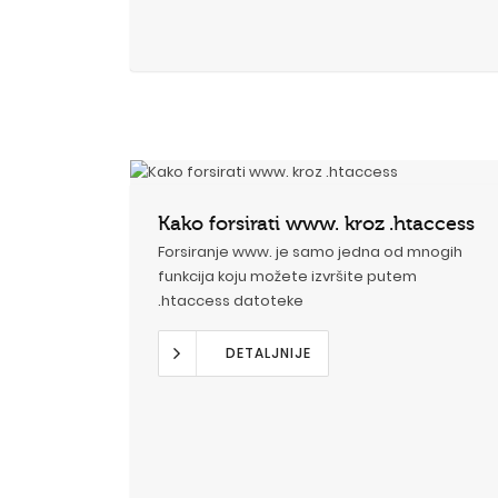
Kako forsirati www. kroz .htaccess
Forsiranje www. je samo jedna od mnogih
funkcija koju možete izvršite putem
.htaccess datoteke
DETALJNIJE