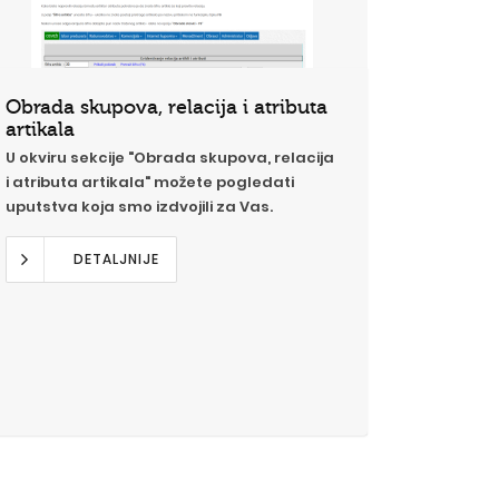
Obrada skupova, relacija i atributa
artikala
U okviru sekcije "Obrada skupova, relacija
i atributa artikala" možete pogledati
uputstva koja smo izdvojili za Vas.
DETALJNIJE