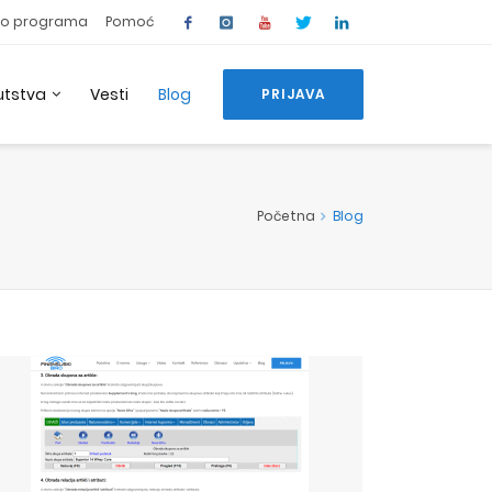
o programa
Pomoć
utstva
Vesti
Blog
PRIJAVA
Početna
Blog