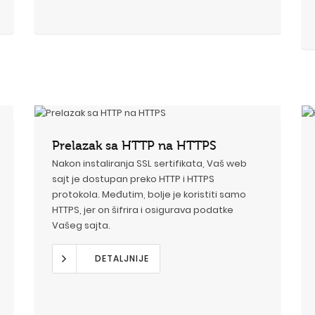
Prelazak sa HTTP na HTTPS
Nakon instaliranja SSL sertifikata, Vaš web
sajt je dostupan preko HTTP i HTTPS
protokola. Međutim, bolje je koristiti samo
HTTPS, jer on šifrira i osigurava podatke
Vašeg sajta.
DETALJNIJE