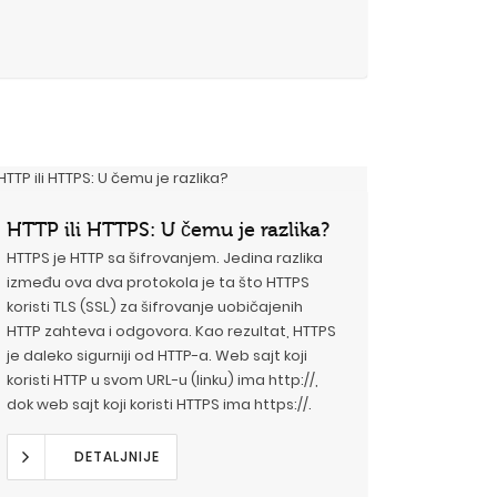
HTTP ili HTTPS: U čemu je razlika?
HTTPS je HTTP sa šifrovanjem. Jedina razlika
između ova dva protokola je ta što HTTPS
koristi TLS (SSL) za šifrovanje uobičajenih
HTTP zahteva i odgovora. Kao rezultat, HTTPS
je daleko sigurniji od HTTP-a. Web sajt koji
koristi HTTP u svom URL-u (linku) ima http://,
dok web sajt koji koristi HTTPS ima https://.
DETALJNIJE