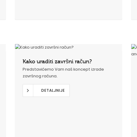
Kako uraditi završni račun?
Predstavićemo Vam naš koncept izrade
završnog računa.
DETALJNIJE