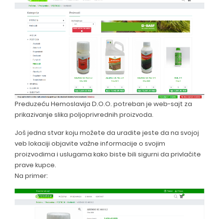
Preduzeću Hemoslavija D.O.O. potreban je web-sajt za
prikazivanje slika poljoprivrednih proizvoda.
Još jedna stvar koju možete da uradite jeste da na svojoj
veb lokaciji objavite važne informacije o svojim
proizvodima i uslugama kako biste bili sigurni da privlačite
prave kupce.
Na primer: