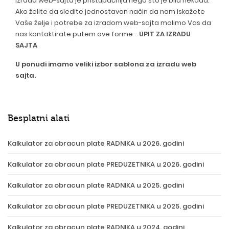
Izrada web-sajta je pristupačnija nego što je bila nekada.
Ako želite da sledite jednostavan način da nam iskažete
Vaše želje i potrebe za izradom web-sajta molimo Vas da
nas kontaktirate putem ove forme -
UPIT ZA IZRADU
SAJTA
U ponudi imamo veliki izbor sablona za izradu web
sajta.
Besplatni alati
Kalkulator za obracun plate RADNIKA u 2026. godini
Kalkulator za obracun plate PREDUZETNIKA u 2026. godini
Kalkulator za obracun plate RADNIKA u 2025. godini
Kalkulator za obracun plate PREDUZETNIKA u 2025. godini
Kalkulator za obracun plate RADNIKA u 2024. godini