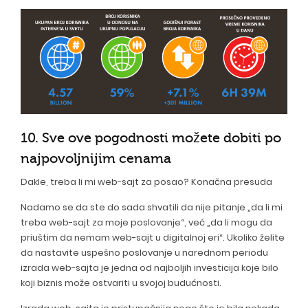
10. Sve ove pogodnosti možete dobiti po
najpovoljnijim cenama
Dakle, treba li mi web-sajt za posao? Konačna presuda
Nadamo se da ste do sada shvatili da nije pitanje „da li mi
treba web-sajt za moje poslovanje“, već „da li mogu da
priuštim da nemam web-sajt u digitalnoj eri“. Ukoliko želite
da nastavite uspešno poslovanje u narednom periodu
izrada web-sajta je jedna od najboljih investicija koje bilo
koji biznis može ostvariti u svojoj budućnosti.