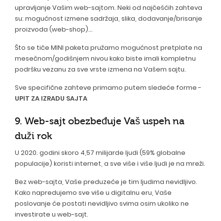
upravljanje Vašim web-sajtom. Neki od najčešćih zahteva
su: mogućnost izmene sadržaja, slika, dodavanje/brisanje
proizvoda (web-shop)...
Što se tiče MINI paketa pružamo mogućnost pretplate na
mesečnom/godišnjem nivou kako biste imali kompletnu
podršku vezanu za sve vrste izmena na Vašem sajtu.
Sve specifične zahteve primamo putem sledeće forme -
UPIT ZA IZRADU SAJTA
9. Web-sajt obezbeđuje Vaš uspeh na
duži rok
U 2020. godini skoro 4,57 milijarde ljudi (59% globalne
populacije) koristi internet, a sve više i više ljudi je na mreži.
Bez web-sajta, Vaše preduzeće je tim ljudima nevidljivo.
Kako napredujemo sve više u digitalnu eru, Vaše
poslovanje će postati nevidljivo svima osim ukoliko ne
investirate u web-sajt.