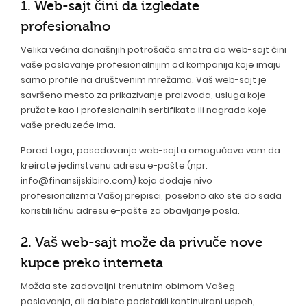
1. Web-sajt čini da izgledate
profesionalno
Velika većina današnjih potrošača smatra da web-sajt čini
vaše poslovanje profesionalnijim od kompanija koje imaju
samo profile na društvenim mrežama. Vaš web-sajt je
savršeno mesto za prikazivanje proizvoda, usluga koje
pružate kao i profesionalnih sertifikata ili nagrada koje
vaše preduzeće ima.
Pored toga, posedovanje web-sajta omogućava vam da
kreirate jedinstvenu adresu e-pošte (npr.
info@finansijskibiro.com) koja dodaje nivo
profesionalizma Vašoj prepisci, posebno ako ste do sada
koristili ličnu adresu e-pošte za obavljanje posla.
2. Vaš web-sajt može da privuče nove
kupce preko interneta
Možda ste zadovoljni trenutnim obimom Vašeg
poslovanja, ali da biste podstakli kontinuirani uspeh,