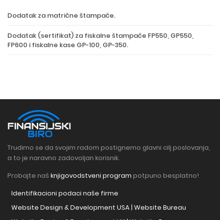
Dodatak za matrične štampače.
Dodatak (sertifikat) za fiskalne štampače FP550, GP550,
FP600 i fiskalne kase GP-100, GP-350.
Trudimo se da svojim radom postignemo glavni cilj poslovanja,
a to je naravno zadovoljan korisnik.
Probajte naš
knjigovodstveni program
potpuno besplatno!
Identifikacioni podaci naše firme
Website Design & Development USA | Website Bureau