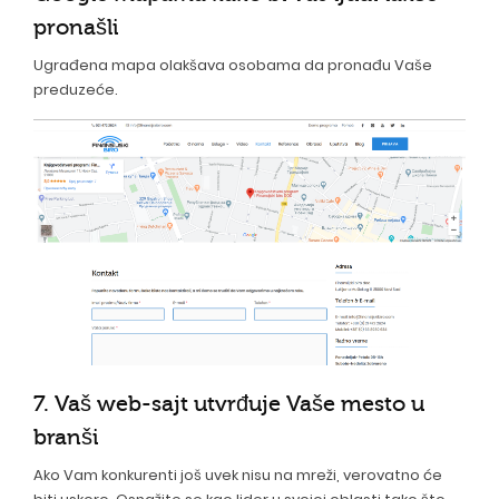
pronašli
Ugrađena mapa olakšava osobama da pronađu Vaše
preduzeće.
7. Vaš web-sajt utvrđuje Vaše mesto u
branši
Ako Vam konkurenti još uvek nisu na mreži, verovatno će