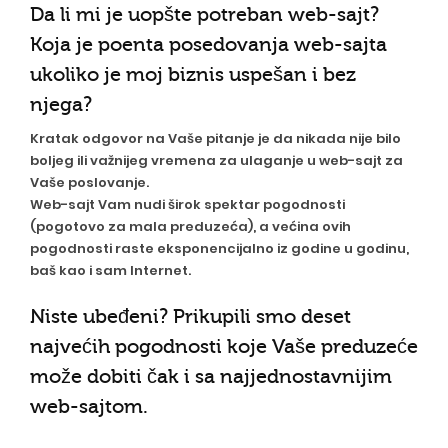
Da li mi je uopšte potreban web-sajt?
Koja je poenta posedovanja web-sajta
ukoliko je moj biznis uspešan i bez
njega?
Kratak odgovor na Vaše pitanje je da nikada nije bilo
boljeg ili važnijeg vremena za ulaganje u web-sajt za
Vaše poslovanje.
Web-sajt Vam nudi širok spektar pogodnosti
(pogotovo za mala preduzeća), a većina ovih
pogodnosti raste eksponencijalno iz godine u godinu,
baš kao i sam Internet.
Niste ubeđeni? Prikupili smo deset
najvećih pogodnosti koje Vaše preduzeće
može dobiti čak i sa najjednostavnijim
web-sajtom.