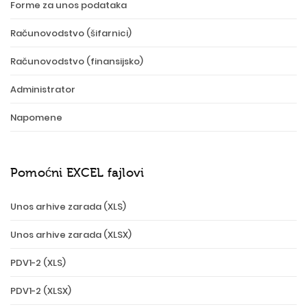
Forme za unos podataka
Računovodstvo (šifarnici)
Računovodstvo (finansijsko)
Administrator
Napomene
Pomoćni EXCEL fajlovi
Unos arhive zarada (XLS)
Unos arhive zarada (XLSX)
PDV1-2 (XLS)
PDV1-2 (XLSX)