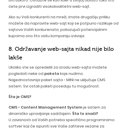
biti uskoro. Osnažite se kao lider u svojoj oblasti tako što
ćete prvi izgraditi visokokvalitetni web-sajt.
Ako su Vaši konkurenti na mreži, imate drugačiju priliku:
možete da napravite web-sajt koji se potpuno razlikuje od
sajtova Vaših konkurenata, pokazujući potencijalnim
kupcima ono što vašu kompaniju izdvaja.
8. Održavanje web-sajta nikad nije bilo
lakše
Ukoliko ste se opredelili za izradu web-sajta možete
pogledati neke od
paketa
koje nudimo.
Najjednostavnija paket sajta - MINI ne uključuje CMS
sistem. Svi ostali paketi poseduju tu mogućnost.
Šta je CMS?
CMS - Content Management System
je sistem za
dinamičko upravljanje sadržajem.
Šta to znači?
U zavisnosti od Vaših potreba specifično programiramo
softver koji će ispuniti sve Vaše zahteve vezane za