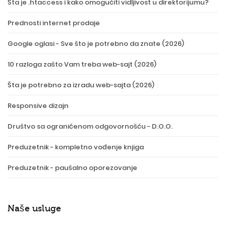
Šta je .htaccess i kako omogućiti vidljivost u direktorijumu?
Prednosti internet prodaje
Google oglasi - Sve što je potrebno da znate (2026)
10 razloga zašto Vam treba web-sajt (2026)
Šta je potrebno za izradu web-sajta (2026)
Responsive dizajn
Društvo sa ograničenom odgovornošću - D.O.O.
Preduzetnik - kompletno vođenje knjiga
Preduzetnik - paušalno oporezovanje
Naše usluge