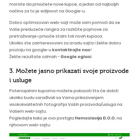
morate da privučete nove kupce, a jedan od najboljih
načina za to je vidljivost na Google-u.
Dobro optimizovan web-sajt može vam pomoći da se
Vaše preduzeće rangira za različite pojmove za
pretraživanje i privuče stalni tok novih kupaca.
Ukoliko ste zainteresovani za izradu sajta i želite dobru
poziciju na google-u
kontaktirajte nas
!
Želite rezultate odmah -
Google oglasi
3. Možete jasno prikazati svoje proizvode
i usluge
Potencijalnim kupcima možete pokazati šta će dobiti
ukoliko budu sarađivali sa Vama prikazivanjem
visokokvalitetnih fotografija Vaših proizvoda/usluga na
Vašem web-sajtu.
Pogledajte kako je ovo postigla
Hemoslavija D.O.O.
na
njihovom web-sajtu: