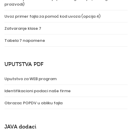
proizvodi)
Uvoz primer fajla za pomoć kod uvoza (opcija 4)
Zatvaranje klase 7
Tabela 7 napomene
UPUTSTVA PDF
Uputstvo za WEB program
Identifikacioni podaci naše firme
Obrazac POPDV u obliku fajla
JAVA dodaci