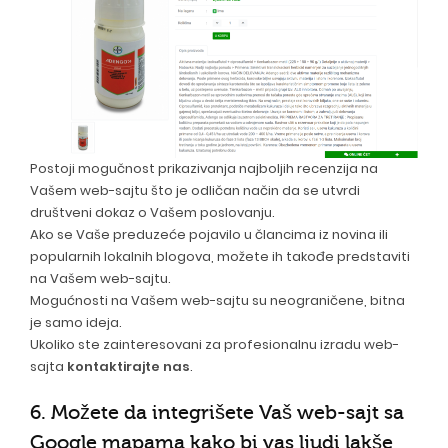
Postoji mogučnost prikazivanja najboljih recenzija na
Vašem web-sajtu što je odličan način da se utvrdi
društveni dokaz o Vašem poslovanju.
Ako se Vaše preduzeće pojavilo u člancima iz novina ili
popularnih lokalnih blogova, možete ih takođe predstaviti
na Vašem web-sajtu.
Mogućnosti na Vašem web-sajtu su neograničene, bitna
je samo ideja.
Ukoliko ste zainteresovani za profesionalnu izradu web-
sajta
kontaktirajte nas
.
6. Možete da integrišete Vaš web-sajt sa
Google mapama kako bi vas ljudi lakše