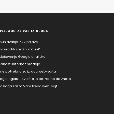
DVAJAMO ZA VAS IZ BLOGA
punjavanje PDV prijave
ko uraditi završni račun?
dešavanje Google analitike
ednosti internet prodaje
a je potrebno za izradu web-sajta
ogle oglasi - Sve što je potrebno da znate
 razloga zašto Vam treba web-sajt