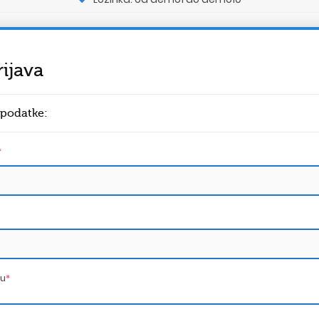
ijava
 podatke:
*
nu
*