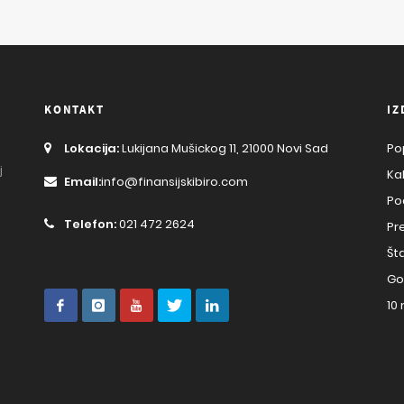
KONTAKT
IZ
Lokacija:
Lukijana Mušickog 11, 21000 Novi Sad
Po
j
Ka
Email:
info@finansijskibiro.com
Po
Telefon:
021 472 2624
Pr
Št
Go
10