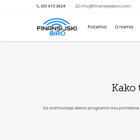
021 472 2624
info@finansijskibiro.com
Početna
O nama
Kako t
Za startovanje demo programa nisu potrebne nik