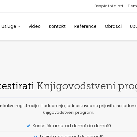
Besplatni alati
Dem
Usluge
Video
Kontakt
Reference
Obrasci
Up
estirati
Knjigovodstveni pr
akve registracije ili odobrenja, jednostavno se prijavite na jedan 
knjigovodstveni program
.
Korisničko ime: od demo1 do demo10
Lozinka: od demo1 do demo10