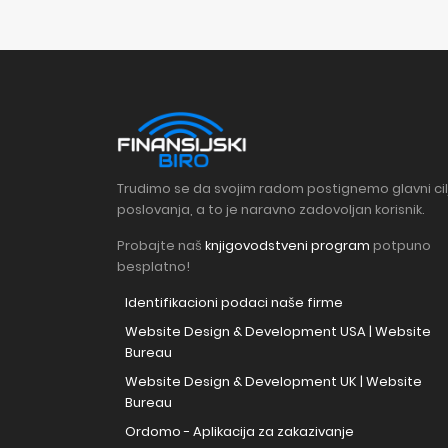
Trudimo se da svojim radom postignemo glavni cil
poslovanja, a to je naravno zadovoljan korisnik.
Probajte naš
knjigovodstveni program
potpuno
besplatno!
Identifikacioni podaci naše firme
Website Design & Development USA | Website
Bureau
Website Design & Development UK | Website
Bureau
Ordomo - Aplikacija za zakazivanje