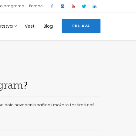
o programa
Pomoć
utstva
Vesti
Blog
PRIJAVA
ogram
?
od dole navedenih načina i možete testirati naš