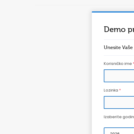
Demo pr
Unesite Vaše
Korisničko ime
Lozinka
*
Izaberite godi