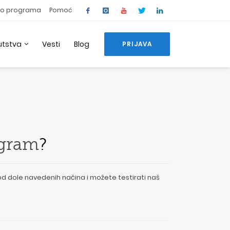
o programa
Pomoć
utstva
Vesti
Blog
PRIJAVA
ogram
?
od dole navedenih načina i možete testirati naš