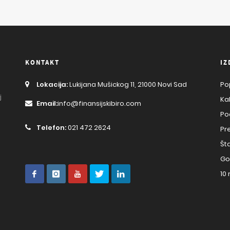
KONTAKT
IZ
Lokacija:
Lukijana Mušickog 11, 21000 Novi Sad
Po
j
Ka
Email:
info@finansijskibiro.com
Po
Telefon:
021 472 2624
Pr
Št
Go
10