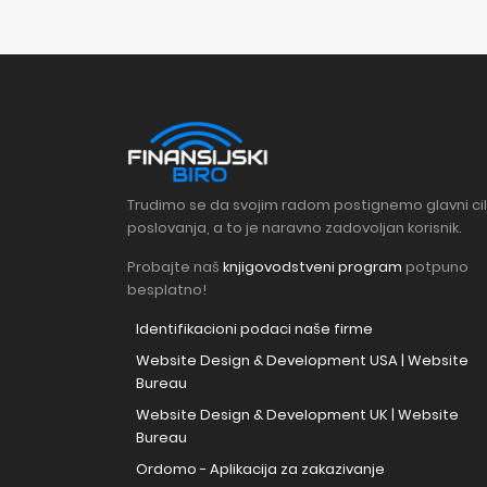
Trudimo se da svojim radom postignemo glavni cil
poslovanja, a to je naravno zadovoljan korisnik.
Probajte naš
knjigovodstveni program
potpuno
besplatno!
Identifikacioni podaci naše firme
Website Design & Development USA | Website
Bureau
Website Design & Development UK | Website
Bureau
Ordomo - Aplikacija za zakazivanje