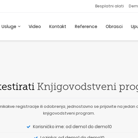
Besplatni alati
Dem
Usluge
Video
Kontakt
Reference
Obrasci
Up
estirati
Knjigovodstveni pr
akve registracije ili odobrenja, jednostavno se prijavite na jedan 
knjigovodstveni program
.
Korisničko ime: od demo1 do demo10
Lozinka: od demo1 do demo10