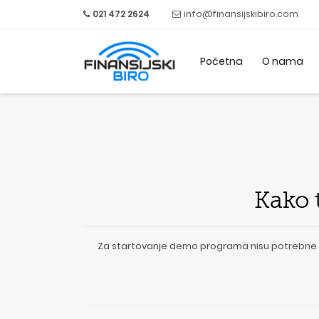
021 472 2624
info@finansijskibiro.com
Početna
O nama
Kako t
Za startovanje demo programa nisu potrebne nik