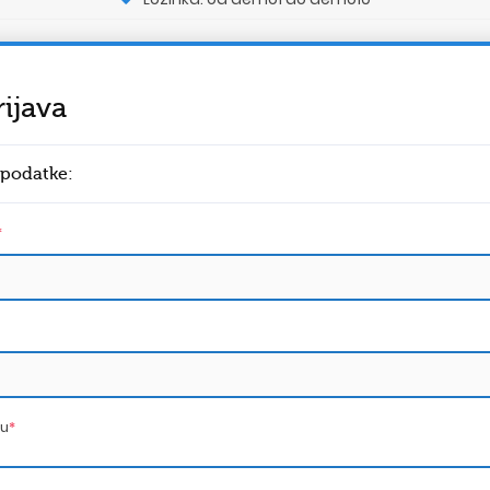
ijava
 podatke:
*
nu
*