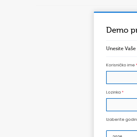
Demo pr
Unesite Vaše
Korisničko ime
Lozinka
*
Izaberite godi