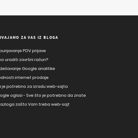
DVAJAMO ZA VAS IZ BLOGA
punjavanje PDV prijave
ko uraditi završni račun?
dešavanje Google analitike
ednosti internet prodaje
a je potrebno za izradu web-sajta
ogle oglasi - Sve što je potrebno da znate
 razloga zašto Vam treba web-sajt