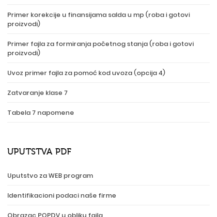
Primer korekcije u finansijama salda u mp (roba i gotovi
proizvodi)
Primer fajla za formiranja početnog stanja (roba i gotovi
proizvodi)
Uvoz primer fajla za pomoć kod uvoza (opcija 4)
Zatvaranje klase 7
Tabela 7 napomene
UPUTSTVA PDF
Uputstvo za WEB program
Identifikacioni podaci naše firme
Obrazac POPDV u obliku fajla