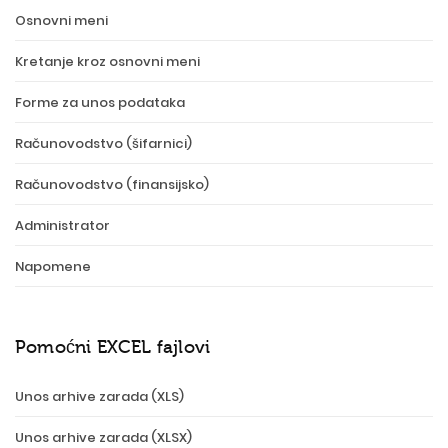
Osnovni meni
Kretanje kroz osnovni meni
Forme za unos podataka
Računovodstvo (šifarnici)
Računovodstvo (finansijsko)
Administrator
Napomene
Pomoćni EXCEL fajlovi
Unos arhive zarada (XLS)
Unos arhive zarada (XLSX)