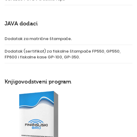
JAVA dodaci
Dodatak za matrične štampače.
Dodatak (sertifikat) za fiskalne štampače FP550, GP550,
FP600 i fiskalne kase GP-100, GP-350.
Knjigovodstveni program