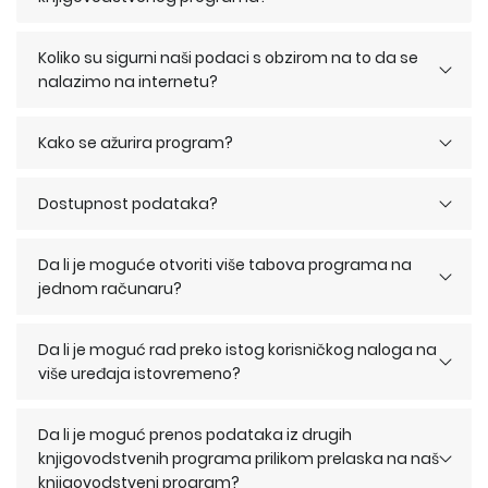
Koliko su sigurni naši podaci s obzirom na to da se
nalazimo na internetu?
Kako se ažurira program?
Dostupnost podataka?
Da li je moguće otvoriti više tabova programa na
jednom računaru?
Da li je moguć rad preko istog korisničkog naloga na
više uređaja istovremeno?
Da li je moguć prenos podataka iz drugih
knjigovodstvenih programa prilikom prelaska na naš
knjigovodstveni program?