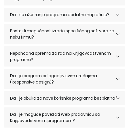
Da li se ažuriranje programa dodatno naplaćuje?
Postoji li mogućnost izrade specifičnog softvera za
neku firmu?
Nepohodna oprema za rad na Knjigovodstvenom
programu?
Da li je program prilagodljiv svim uređajima
(Responsive design)?
Da li je obuka za nove korisnike programa besplatna?
Da li je moguće povezati Web prodavnicu sa
Knjigovodstvenim programom?