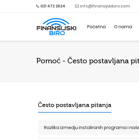
021 472 2624
info@finansijskibiro.com
Početna
O nama
Pomoć - Često postavljana pi
Često postavljana pitanja
Razlika izmedju instaliranih programa i n