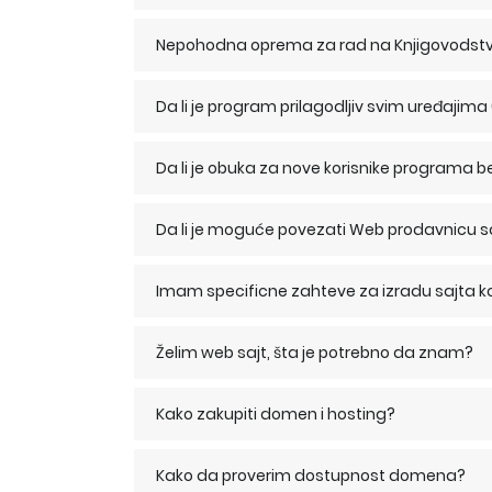
Nepohodna oprema za rad na Knjigovods
Da li je program prilagodljiv svim uređajim
Da li je obuka za nove korisnike programa 
Da li je moguće povezati Web prodavnicu
Imam specificne zahteve za izradu sajta ko
Želim web sajt, šta je potrebno da znam?
Kako zakupiti domen i hosting?
Kako da proverim dostupnost domena?