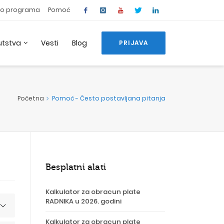
o programa
Pomoć
utstva
Vesti
Blog
PRIJAVA
Početna
Pomoć - Često postavljana pitanja
Besplatni alati
Kalkulator za obracun plate
RADNIKA u 2026. godini
Kalkulator za obracun plate