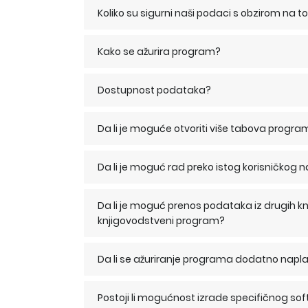
Koliko su sigurni naši podaci s obzirom na 
Kako se ažurira program?
Dostupnost podataka?
Da li je moguće otvoriti više tabova prog
Da li je moguć rad preko istog korisničkog 
Da li je moguć prenos podataka iz drugih k
knjigovodstveni program?
Da li se ažuriranje programa dodatno napl
Postoji li mogućnost izrade specifičnog sof