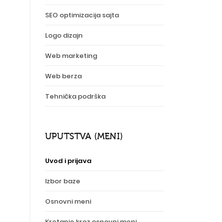
SEO optimizacija sajta
Logo dizajn
Web marketing
Web berza
Tehnička podrška
UPUTSTVA (MENI)
Uvod i prijava
Izbor baze
Osnovni meni
Kretanje kroz osnovni meni