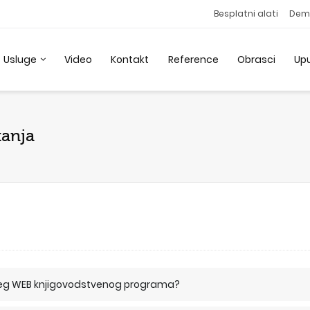
Besplatni alati
Dem
Usluge
Video
Kontakt
Reference
Obrasci
Up
tanja
ašeg WEB knjigovodstvenog programa?