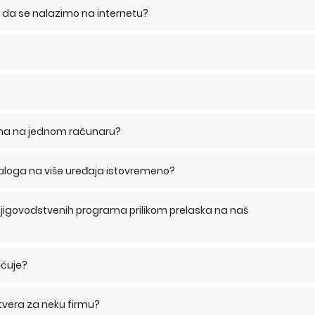
to da se nalazimo na internetu?
rama na jednom računaru?
naloga na više uređaja istovremeno?
njigovodstvenih programa prilikom prelaska na naš
aćuje?
tvera za neku firmu?