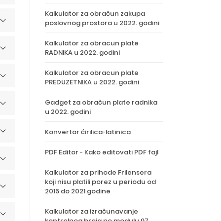
Kalkulator za obračun zakupa
poslovnog prostora u 2022. godini
Kalkulator za obracun plate
RADNIKA u 2022. godini
Kalkulator za obracun plate
PREDUZETNIKA u 2022. godini
Gadget za obračun plate radnika
u 2022. godini
Konvertor ćirilica-latinica
PDF Editor - Kako editovati PDF fajl
Kalkulator za prihode Frilensera
koji nisu platili porez u periodu od
2015 do 2021 godine
Kalkulator za izračunavanje
kontrolnog broja po modulu 97