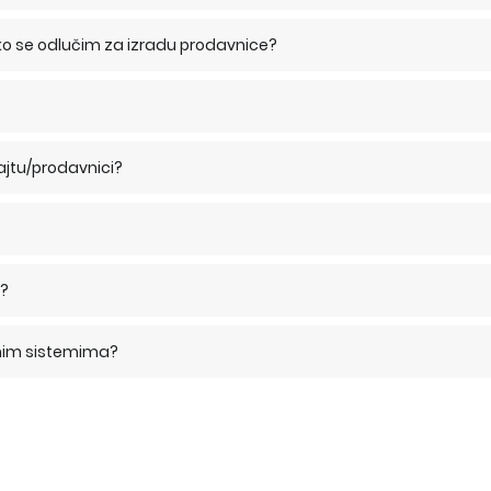
iko se odlučim za izradu prodavnice?
ajtu/prodavnici?
s?
vnim sistemima?