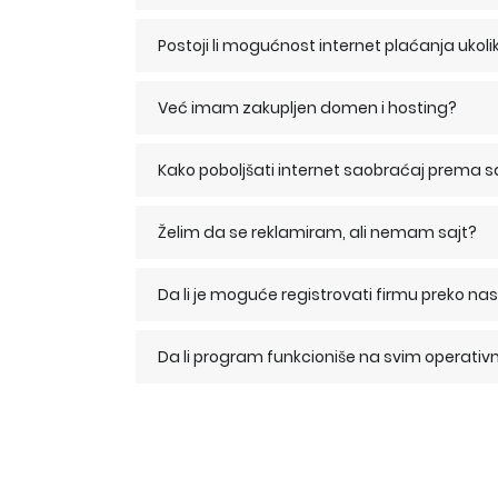
Postoji li mogućnost internet plaćanja ukol
Već imam zakupljen domen i hosting?
Kako poboljšati internet saobraćaj prema s
Želim da se reklamiram, ali nemam sajt?
Da li je moguće registrovati firmu preko na
Da li program funkcioniše na svim operati