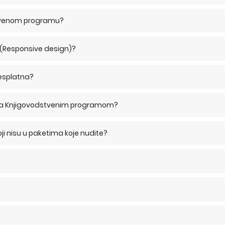
tvenom programu?
a (Responsive design)?
besplatna?
 sa Knjigovodstvenim programom?
ji nisu u paketima koje nudite?