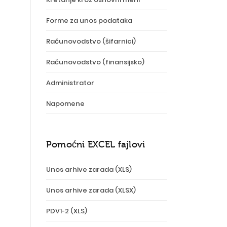
Forme za unos podataka
Računovodstvo (šifarnici)
Računovodstvo (finansijsko)
Administrator
Napomene
Pomoćni EXCEL fajlovi
Unos arhive zarada (XLS)
Unos arhive zarada (XLSX)
PDV1-2 (XLS)