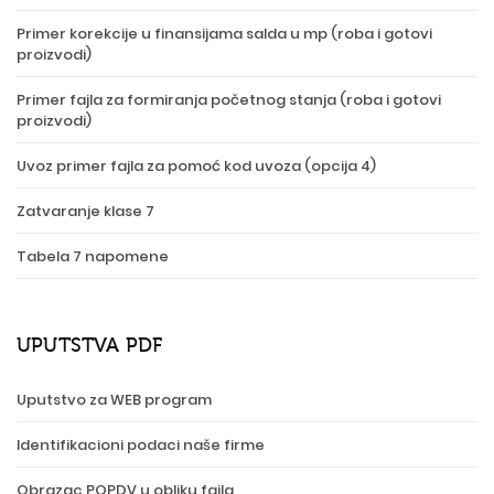
Primer korekcije u finansijama salda u mp (roba i gotovi
proizvodi)
Primer fajla za formiranja početnog stanja (roba i gotovi
proizvodi)
Uvoz primer fajla za pomoć kod uvoza (opcija 4)
Zatvaranje klase 7
Tabela 7 napomene
UPUTSTVA PDF
Uputstvo za WEB program
Identifikacioni podaci naše firme
Obrazac POPDV u obliku fajla