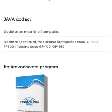
JAVA dodaci
Dodatak za matrične štampače.
Dodatak (sertifikat) za fiskalne štampače FP550, GP550,
FP600 i fiskalne kase GP-100, GP-350.
Knjigovodstveni program