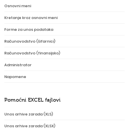
Osnovni meni
Kretanje kroz osnovni meni
Forme za unos podataka
Računovodstvo (šifarnici)
Računovodstvo (finansijsko)
Administrator
Napomene
Pomoćni EXCEL fajlovi
Unos arhive zarada (XLS)
Unos arhive zarada (XLSX)