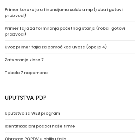
Primer korekcije u finansijama salda u mp (roba i gotovi
proizvodi)
Primer fajla za formiranja početnog stanja (roba i gotovi
proizvodi)
Uvoz primer fajla za pomoć kod uvoza (opcija 4)
Zatvaranje klase 7
Tabela 7 napomene
UPUTSTVA PDF
Uputstvo za WEB program
Identifikacioni podaci naše firme
Obrazac POPDV u obliku fajla