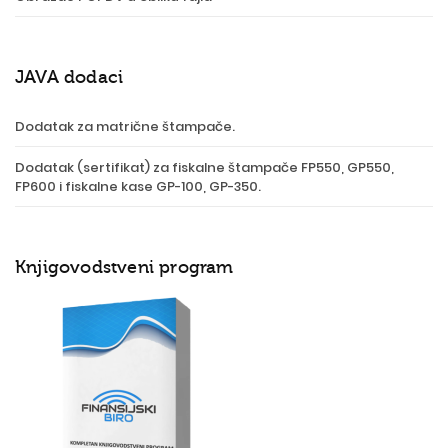
JAVA dodaci
Dodatak za matrične štampače.
Dodatak (sertifikat) za fiskalne štampače FP550, GP550,
FP600 i fiskalne kase GP-100, GP-350.
Knjigovodstveni program