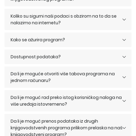
Koliko su sigurni naši podaci s obzirom na to da se
nalazimo na internetu?
Kako se ažurira program?
Dostupnost podataka?
Da li je moguće otvoriti više tabova programa na
jednom računaru?
Da li je moguć rad preko istog korisničkog naloga na
više uređaja istovremeno?
Da li je moguć prenos podataka iz drugih
knjigovodstvenih programa prilikom prelaska na naš
knjigovodstveni program?