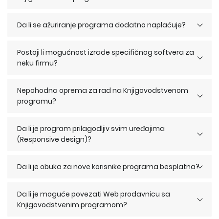
Da li se ažuriranje programa dodatno naplaćuje?
Postoji li mogućnost izrade specifičnog softvera za
neku firmu?
Nepohodna oprema za rad na Knjigovodstvenom
programu?
Da li je program prilagodljiv svim uređajima
(Responsive design)?
Da li je obuka za nove korisnike programa besplatna?
Da li je moguće povezati Web prodavnicu sa
Knjigovodstvenim programom?