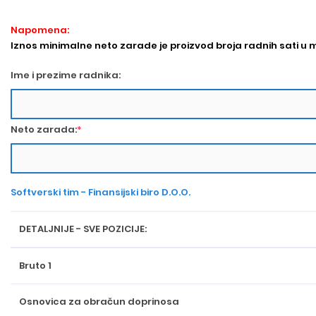
Napomena:
Iznos minimalne neto zarade je proizvod broja radnih sati u m
Ime i prezime radnika:
Neto zarada:
*
Softverski tim - Finansijski biro D.O.O.
DETALJNIJE - SVE POZICIJE:
Bruto 1
Osnovica za obračun doprinosa