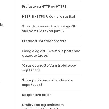
Prelazak sa HTTP na HTTPS
HTTP ili HTTPS: U čemu je razlika?
.
da
Šta je .htaccess i kako omogućiti
vidljivost u direktorijumu?
Prednosti internet prodaje
Google oglasi - Sve što je potrebno
da znate (2026)
10 razloga zašto Vam treba web-
sajt (2026)
Šta je potrebno za izradu web-
o
sajta (2026)
Responsive dizajn
Društvo sa ograničenom