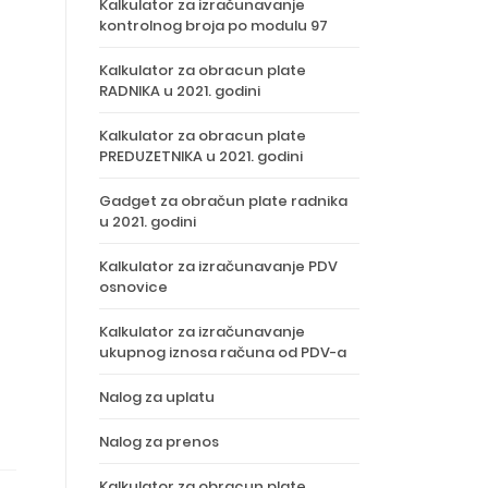
Kalkulator za izračunavanje
kontrolnog broja po modulu 97
Kalkulator za obracun plate
RADNIKA u 2021. godini
Kalkulator za obracun plate
PREDUZETNIKA u 2021. godini
Gadget za obračun plate radnika
u 2021. godini
Kalkulator za izračunavanje PDV
osnovice
Kalkulator za izračunavanje
ukupnog iznosa računa od PDV-a
Nalog za uplatu
Nalog za prenos
Kalkulator za obracun plate