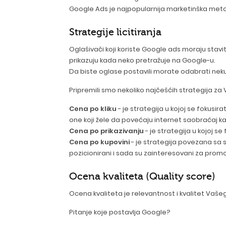
Google Ads je najpopularnija marketinška metod
Strategije licitiranja
Oglašivači koji koriste Google ads moraju stavi
prikazuju kada neko pretražuje na Google-u.
Da biste oglase postavili morate odabrati neku o
Pripremili smo nekoliko najčešćih strategija za 
Cena po kliku
- je strategija u kojoj se fokus
one koji žele da povećaju internet saobraćaj ka 
Cena po prikazivanju
- je strategija u kojoj s
Cena po kupovini
- je strategija povezana sa 
pozicionirani i sada su zainteresovani za promo
Ocena kvaliteta (Quality score)
Ocena kvaliteta je relevantnost i kvalitet Vaše
Pitanje koje postavlja Google?