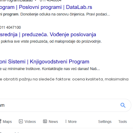
 je obratiti pažnju na sledeće faktore: ocena kvaliteta, maksimalna