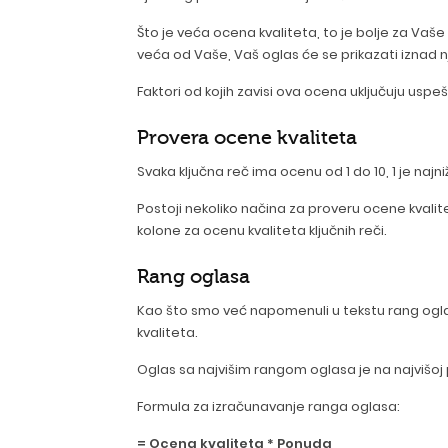
Što je veća ocena kvaliteta, to je bolje za Va
veća od Vaše, Vaš oglas će se prikazati iznad 
Faktori od kojih zavisi ova ocena uključuju usp
Provera ocene kvaliteta
Svaka ključna reč ima ocenu od 1 do 10, 1 je najniž
Postoji nekoliko načina za proveru ocene kvalit
kolone za ocenu kvaliteta ključnih reči.
Rang oglasa
Kao što smo već napomenuli u tekstu rang ogl
kvaliteta.
Oglas sa najvišim rangom oglasa je na najvišoj p
Formula za izračunavanje ranga oglasa:
= Ocena kvaliteta * Ponuda