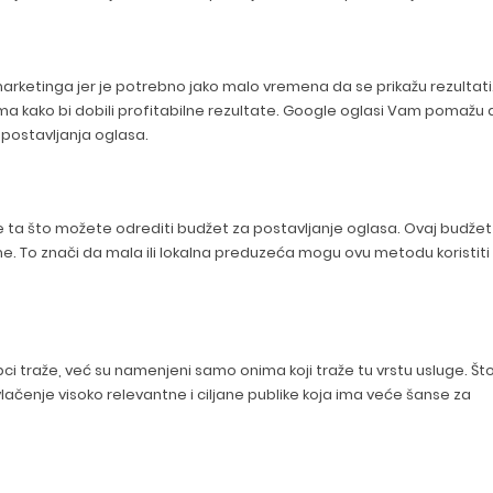
rketinga jer je potrebno jako malo vremena da se prikažu rezultati
ima kako bi dobili profitabilne rezultate. Google oglasi Vam pomažu 
 postavljanja oglasa.
e ta što možete odrediti budžet za postavljanje oglasa. Ovaj budžet
e. To znači da mala ili lokalna preduzeća mogu ovu metodu koristiti
ci traže, već su namenjeni samo onima koji traže tu vrstu usluge. Št
čenje visoko relevantne i ciljane publike koja ima veće šanse za