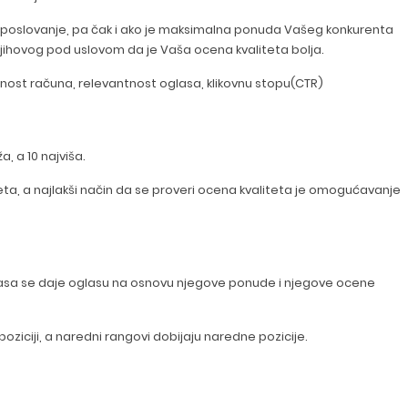
še poslovanje, pa čak i ako je maksimalna ponuda Vašeg konkurenta
njihovog pod uslovom da je Vaša ocena kvaliteta bolja.
ešnost računa, relevantnost oglasa, klikovnu stopu(CTR)
a, a 10 najviša.
eta, a najlakši način da se proveri ocena kvaliteta je omogućavanje
asa se daje oglasu na osnovu njegove ponude i njegove ocene
oziciji, a naredni rangovi dobijaju naredne pozicije.