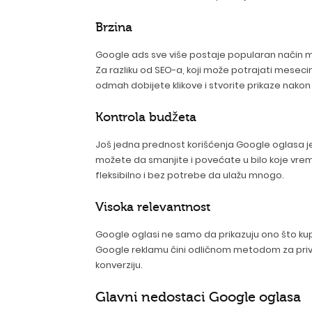
Brzina
Google ads sve više postaje popularan način ma
Za razliku od SEO-a, koji može potrajati mesec
odmah dobijete klikove i stvorite prikaze nakon
Kontrola budžeta
Još jedna prednost korišćenja Google oglasa j
možete da smanjite i povećate u bilo koje vrem
fleksibilno i bez potrebe da ulažu mnogo.
Visoka relevantnost
Google oglasi ne samo da prikazuju ono što kup
Google reklamu čini odličnom metodom za privla
konverziju.
Glavni nedostaci Google oglasa