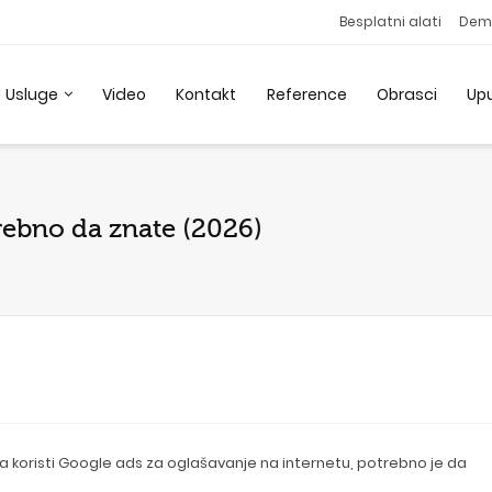
Besplatni alati
Dem
Usluge
Video
Kontakt
Reference
Obrasci
Up
trebno da znate (2026)
i da koristi Google ads za oglašavanje na internetu, potrebno je da