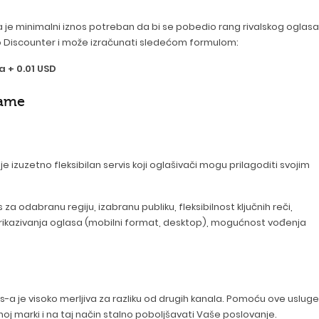
sa je minimalni iznos potreban da bi se pobedio rang rivalskog oglasa
 kao Discounter i može izračunati sledećom formulom:
a + 0.01 USD
lame
e izuzetno fleksibilan servis koji oglašivači mogu prilagoditi svojim
odabranu regiju, izabranu publiku, fleksibilnost ključnih reči,
ta prikazivanja oglasa (mobilni format, desktop), mogućnost vođenja
 je visoko merljiva za razliku od drugih kanala. Pomoću ove usluge
noj marki i na taj način stalno poboljšavati Vaše poslovanje.