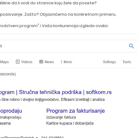
 klikne da li vodi do stranice koju žele da posete?
še poslovanje. Zašto? Objasnićemo na konkretnom primeru.
ovodstveni program
" i Vaša konkurencija izgleda ovako: