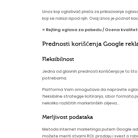
Iznos koji oglašivač plaća za prikazivanje ogla
koji se nalazi ispod njih. Ovaj iznos je poznat
= Rejting oglasa za pobedu / Ocena kvalitet
Prednosti korišćenja Google rek
Fleksibilnost
Jedna od glavnih prednosti korišćenja je to što j
potrebama.
Platforma Vam omogućava da napravite oglas za 
fleksibilne strategije licitiranja, izbor forma
nekoliko različitih marketinških ciljeva...
Merljivost podataka
Metoda internet marketinga putem Google ads-a
možete meriti stvarni ROI, prodaju i svest o rob