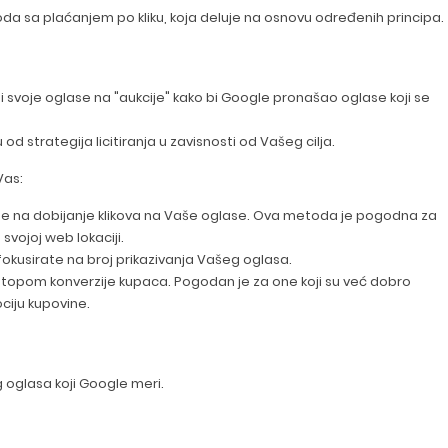
a sa plaćanjem po kliku, koja deluje na osnovu određenih principa.
ti svoje oglase na "aukcije" kako bi Google pronašao oglase koji se
d strategija licitiranja u zavisnosti od Vašeg cilja.
Vas:
irate na dobijanje klikova na Vaše oglase. Ova metoda je pogodna za
svojoj web lokaciji.
e fokusirate na broj prikazivanja Vašeg oglasa.
stopom konverzije kupaca. Pogodan je za one koji su već dobro
ciju kupovine.
g oglasa koji Google meri.