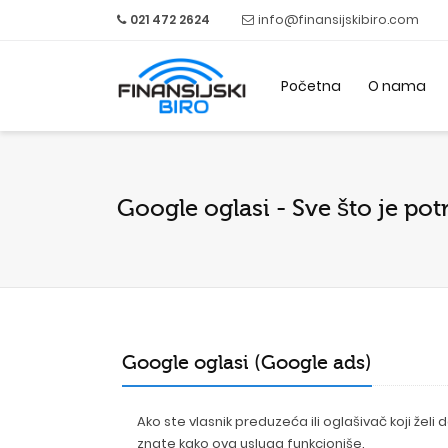
021 472 2624
info@finansijskibiro.com
Početna
O nama
Google oglasi - Sve što je po
Google oglasi (Google ads)
Ako ste vlasnik preduzeća ili oglašivač koji žel
znate kako ova usluga funkcioniše.