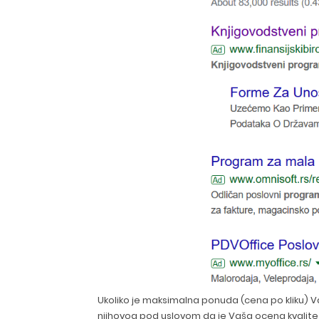
Ukoliko je maksimalna ponuda (cena po kliku) V
njihovog pod uslovom da je Vaša ocena kvalitet