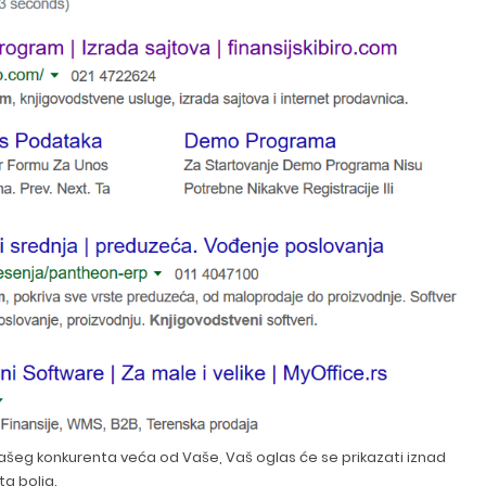
ašeg konkurenta veća od Vaše, Vaš oglas će se prikazati iznad
a bolja.