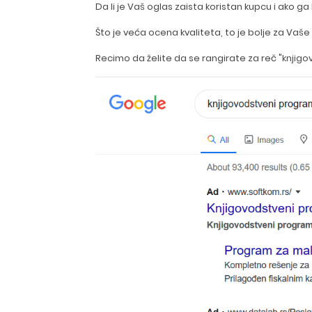
Da li je Vaš oglas zaista koristan kupcu i ako ga
Što je veća ocena kvaliteta, to je bolje za Va
Recimo da želite da se rangirate za reč "
knjig