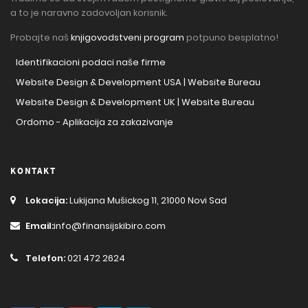
a to je naravno zadovoljan korisnik.
Probajte naš
knjigovodstveni program
potpuno besplatno!
Identifikacioni podaci naše firme
Website Design & Development USA | Website Bureau
Website Design & Development UK | Website Bureau
Ordomo - Aplikacija za zakazivanje
KONTAKT
Lokacija:
Lukijana Mušickog 11, 21000 Novi Sad
Email:
info@finansijskibiro.com
Telefon:
021 472 2624