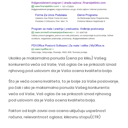
Ukoliko je maksimalna ponuda (cena po kliku) Vašeg
konkurenta veća od Vaše, Vaš oglas će se prikazati iznad
njihovog pod uslovom da je Vaša ocena kvaliteta bolja.
Što je veća ocena kvaliteta, to je bolje za Vaše poslovanje,
pa čak i ako je maksimalna ponuda Vašeg konkurenta
veća od Vaše, Vaš oglas će se prikazati iznad njihovog
pod uslovom da je Vaša ocena kvaliteta bolja.
Faktori od kojih zavisi ova ocena uključuju uspešnost
računa, relevantnost oglasa, klikovnu stopu(CTR)