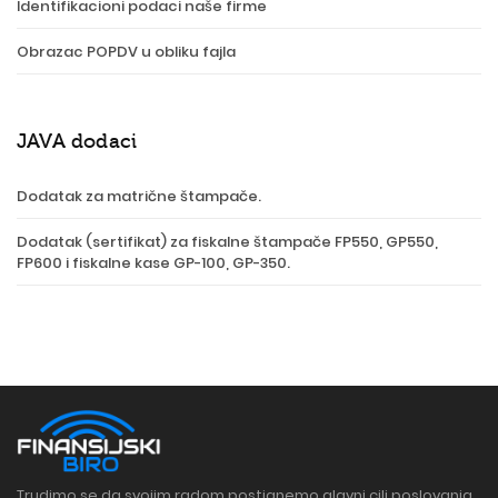
Identifikacioni podaci naše firme
Obrazac POPDV u obliku fajla
JAVA dodaci
Dodatak za matrične štampače.
Dodatak (sertifikat) za fiskalne štampače FP550, GP550,
FP600 i fiskalne kase GP-100, GP-350.
Trudimo se da svojim radom postignemo glavni cilj poslovanja,