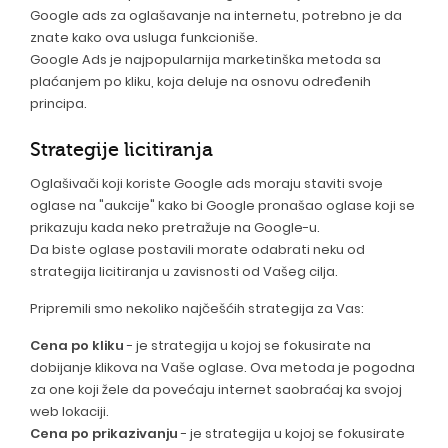
Google ads za oglašavanje na internetu, potrebno je da
znate kako ova usluga funkcioniše.
Google Ads je najpopularnija marketinška metoda sa
plaćanjem po kliku, koja deluje na osnovu određenih
principa.
Strategije licitiranja
Oglašivači koji koriste Google ads moraju staviti svoje
oglase na "aukcije" kako bi Google pronašao oglase koji se
prikazuju kada neko pretražuje na Google-u.
Da biste oglase postavili morate odabrati neku od
strategija licitiranja u zavisnosti od Vašeg cilja.
Pripremili smo nekoliko najčešćih strategija za Vas:
Cena po kliku
- je strategija u kojoj se fokusirate na
dobijanje klikova na Vaše oglase. Ova metoda je pogodna
za one koji žele da povećaju internet saobraćaj ka svojoj
web lokaciji.
Cena po prikazivanju
- je strategija u kojoj se fokusirate