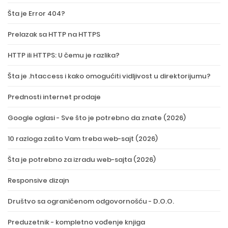
Šta je Error 404?
Prelazak sa HTTP na HTTPS
HTTP ili HTTPS: U čemu je razlika?
Šta je .htaccess i kako omogućiti vidljivost u direktorijumu?
Prednosti internet prodaje
Google oglasi - Sve što je potrebno da znate (2026)
10 razloga zašto Vam treba web-sajt (2026)
Šta je potrebno za izradu web-sajta (2026)
Responsive dizajn
Društvo sa ograničenom odgovornošću - D.O.O.
Preduzetnik - kompletno vođenje knjiga