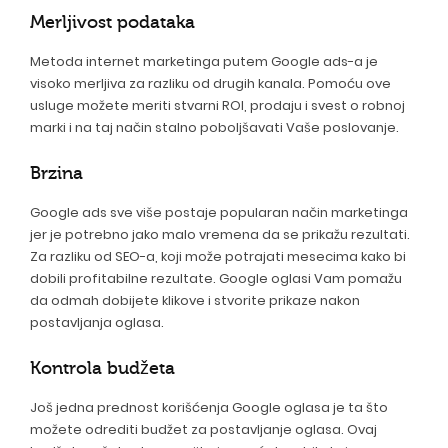
Merljivost podataka
Metoda internet marketinga putem Google ads-a je
visoko merljiva za razliku od drugih kanala. Pomoću ove
usluge možete meriti stvarni ROI, prodaju i svest o robnoj
marki i na taj način stalno poboljšavati Vaše poslovanje.
Brzina
Google ads sve više postaje popularan način marketinga
jer je potrebno jako malo vremena da se prikažu rezultati.
Za razliku od SEO-a, koji može potrajati mesecima kako bi
dobili profitabilne rezultate. Google oglasi Vam pomažu
da odmah dobijete klikove i stvorite prikaze nakon
postavljanja oglasa.
Kontrola budžeta
Još jedna prednost korišćenja Google oglasa je ta što
možete odrediti budžet za postavljanje oglasa. Ovaj