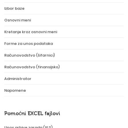
Izbor baze
Osnovni meni
Kretanje kroz osnovni meni
Forme za unos podataka
Računovodstvo (šifarnici)
Računovodstvo (finansijsko)
Administrator
Napomene
Pomoćni EXCEL fajlovi
Unos arhive zarada (XLS)