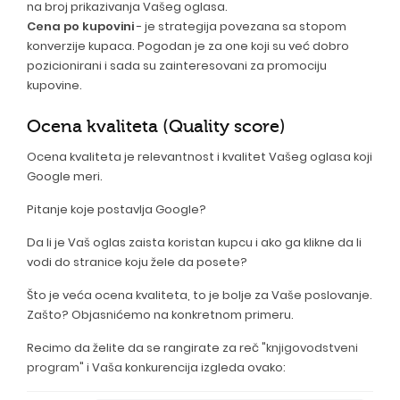
na broj prikazivanja Vašeg oglasa.
Cena po kupovini
- je strategija povezana sa stopom
konverzije kupaca. Pogodan je za one koji su već dobro
pozicionirani i sada su zainteresovani za promociju
kupovine.
Ocena kvaliteta (Quality score)
Ocena kvaliteta je relevantnost i kvalitet Vašeg oglasa koji
Google meri.
Pitanje koje postavlja Google?
Da li je Vaš oglas zaista koristan kupcu i ako ga klikne da li
vodi do stranice koju žele da posete?
Što je veća ocena kvaliteta, to je bolje za Vaše poslovanje.
Zašto? Objasnićemo na konkretnom primeru.
Recimo da želite da se rangirate za reč "
knjigovodstveni
program
" i Vaša konkurencija izgleda ovako: