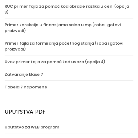
RUC primer fajla za pomoć kod obrade razlika u ceni (opcija
3)
Primer korekcije u finansijama salda u mp (roba i gotovi
proizvodi)
Primer fajla za formiranja početnog stanja (roba i gotovi
proizvodi)
Uvoz primer fajla za pomoć kod uvoza (opcija 4)
Zatvaranje klase 7
Tabela 7 napomene
UPUTSTVA PDF
Uputstvo za WEB program