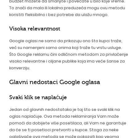
budžet možete da smanjite i povećate u bilo koje vreme.
To znači da mala ili lokalna preduzeća mogu ovu metodu
koristiti fleksibilno i bez potrebe da ulažu mnogo.
Visoka relevantnost
Google oglasi ne samo da prikazuju ono što kupci traže,
već su namenjeni samo onima koji traže tu vrstu usluge.
Što Google reklamu čini odličnom metodom za privlačenje
visoko relevantne i ciljane publike koja ima veće šanse za
konverziju.
Glavni nedostaci Google oglasa
Svaki klik se naplaćuje
Jedan od glavnih nedostataka je taj što se svaki klik na
oglas naplaćuje. Ova metoda reklamiranja Vam može
pomoći da dobijete više posetilaca, ali Vam ne garantuje
da će se ti posetioci pretvoriti u kupce. Stoga za neke
oglašivače ova metoda se može pokazati kao veoma