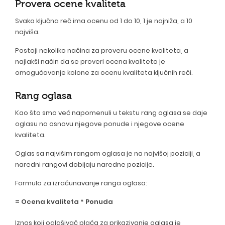
Provera ocene kvaliteta
Svaka ključna reč ima ocenu od 1 do 10, 1 je najniža, a 10
najviša.
Postoji nekoliko načina za proveru ocene kvaliteta, a
najlakši način da se proveri ocena kvaliteta je
omogućavanje kolone za ocenu kvaliteta ključnih reči.
Rang oglasa
Kao što smo već napomenuli u tekstu rang oglasa se daje
oglasu na osnovu njegove ponude i njegove ocene
kvaliteta.
Oglas sa najvišim rangom oglasa je na najvišoj poziciji, a
naredni rangovi dobijaju naredne pozicije.
Formula za izračunavanje ranga oglasa:
= Ocena kvaliteta * Ponuda
Iznos koji oglašivač plaća za prikazivanje oglasa je