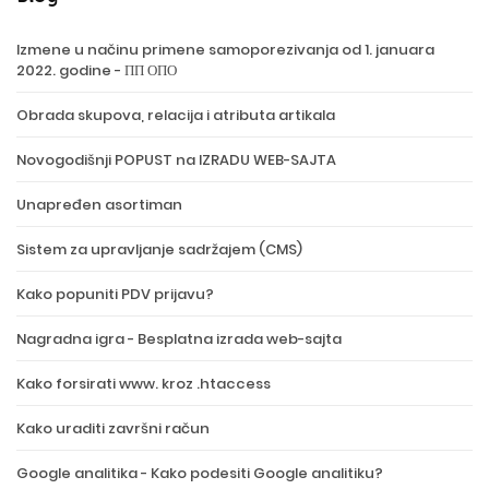
Izmene u načinu primene samoporezivanja od 1. januara
2022. godine - ПП ОПО
Obrada skupova, relacija i atributa artikala
Novogodišnji POPUST na IZRADU WEB-SAJTA
Unapređen asortiman
Sistem za upravljanje sadržajem (CMS)
Kako popuniti PDV prijavu?
Nagradna igra - Besplatna izrada web-sajta
Kako forsirati www. kroz .htaccess
Kako uraditi završni račun
Google analitika - Kako podesiti Google analitiku?