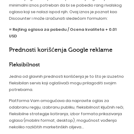
minimalni iznos potreban da bi se pobedio rang rivalskog
oglasa koji se nalazi ispod njih. Ovaj iznos je poznat kao
Discounter i može izračunati sledećom formulom:
= Rejting oglasa za pobedu / Ocena kvaliteta + 0.01
USD
Prednosti korišćenja Google reklame
Fleksibilnost
Jedna od glavnih prednosti korišćenja je to što je izuzetno
fleksibilan servis koji oglašivači mogu prilagoditi svojim
potrebama.
Platforma Vam omogućava da napravite oglas za
odabranu regiju, izabranu publiku, fleksibilnost ključnih reči,
fleksibilne strategije licitiranja, izbor formata prikazivanja
oglasa (mobilni format, desktop), mogućnost vođenja
nekoliko različitih marketinških ciljeva...