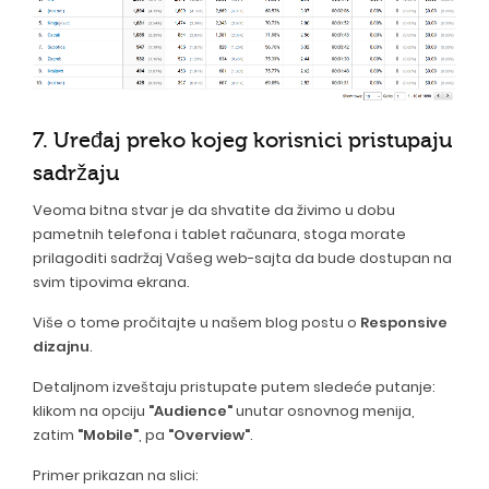
7. Uređaj preko kojeg korisnici pristupaju
sadržaju
Veoma bitna stvar je da shvatite da živimo u dobu
pametnih telefona i tablet računara, stoga morate
prilagoditi sadržaj Vašeg web-sajta da bude dostupan na
svim tipovima ekrana.
Više o tome pročitajte u našem blog postu o
Responsive
dizajnu
.
Detaljnom izveštaju pristupate putem sledeće putanje:
klikom na opciju
"Audience"
unutar osnovnog menija,
zatim
"Mobile"
, pa
"Overview"
.
Primer prikazan na slici: