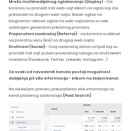
Mreža multimedijalnog oglašavanja (Display)
- Ovi
korisnicu su pronašli Vaš web-sajt klikom na oglas koji ste
prikazivali na drugom web-sajtu. Baner oglasi na
blogovima i slikovni oglasi na web-sajtovima su neki
uobičajeni generatori prikaznog prometa.
Preporučeni saobraćaj (Referral)
- ovi korisnici su kliknuli
na povratnu vezu (link) sa drugog web-sajta.
Društveni (Social)
- Ovaj saobraćaj dolazi od ljudi koji su
pronašli Vaš sajt putem povezanog naloga na društvenim
mrežama (Facebook, Twitter, Linkedin, Instagram...)
Za svaki od navedenih kanala postoji mogućnost
dobijanja još više informacija - klikom na željeni kanal.
Na sledećem primeru prikazaćemo više informacija za
kanal plaćenog saobraćaja
(Paid Search)
: