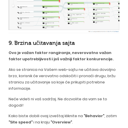
9. Brzina učitavanja sajta
Ovo je važan faktor rangiranja, neverovatno važan
faktor upotrebljivosti i još važniji faktor konkurencije.
Ako se stranica na Vašem web-sajtu ne učitava dovoljno
brzo, korisnik će verovatno odskočiti i pronaći drugu, bržu
stranicu za učitavanje sa koje će prikupiti potrebne
informacije.
Neće videti ni vaš sadržaj. Ne dozvolite da vam se to
dogodi!
Kako biste dobili ovaj izveštaj kliknite na
"Behavior"
, zatim
"Site speed"
i na kraju
"Overview"
.