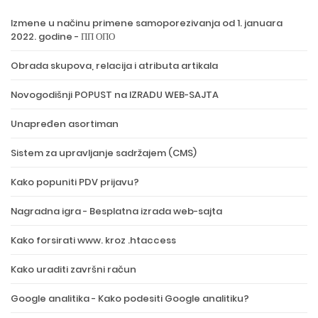
Izmene u načinu primene samoporezivanja od 1. januara
2022. godine - ПП ОПО
Obrada skupova, relacija i atributa artikala
Novogodišnji POPUST na IZRADU WEB-SAJTA
Unapređen asortiman
Sistem za upravljanje sadržajem (CMS)
Kako popuniti PDV prijavu?
Nagradna igra - Besplatna izrada web-sajta
Kako forsirati www. kroz .htaccess
Kako uraditi završni račun
Google analitika - Kako podesiti Google analitiku?