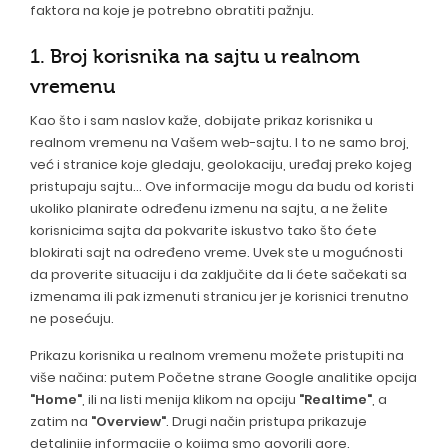
faktora na koje je potrebno obratiti pažnju.
1. Broj korisnika na sajtu u realnom
vremenu
Kao što i sam naslov kaže, dobijate prikaz korisnika u
realnom vremenu na Vašem web-sajtu. I to ne samo broj,
već i stranice koje gledaju, geolokaciju, uređaj preko kojeg
pristupaju sajtu... Ove informacije mogu da budu od koristi
ukoliko planirate određenu izmenu na sajtu, a ne želite
korisnicima sajta da pokvarite iskustvo tako što ćete
blokirati sajt na određeno vreme. Uvek ste u mogućnosti
da proverite situaciju i da zaključite da li ćete sačekati sa
izmenama ili pak izmenuti stranicu jer je korisnici trenutno
ne posećuju.
Prikazu korisnika u realnom vremenu možete pristupiti na
više načina: putem Početne strane Google analitike opcija
"Home"
, ili na listi menija klikom na opciju
"Realtime"
, a
zatim na
"Overview"
. Drugi način pristupa prikazuje
detaljnije informacije o kojima smo govorili gore.