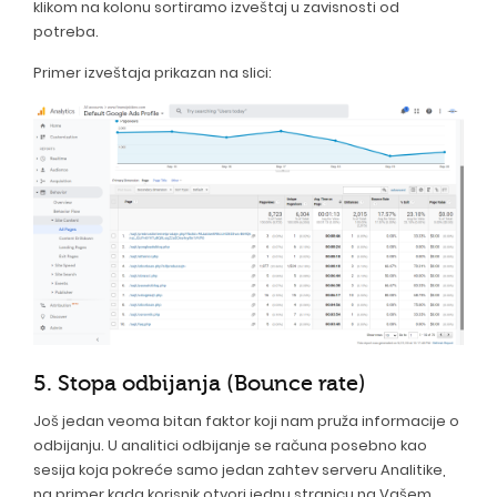
klikom na kolonu sortiramo izveštaj u zavisnosti od
potreba.
Primer izveštaja prikazan na slici:
5. Stopa odbijanja (Bounce rate)
Još jedan veoma bitan faktor koji nam pruža informacije o
odbijanju. U analitici odbijanje se računa posebno kao
sesija koja pokreće samo jedan zahtev serveru Analitike,
na primer kada korisnik otvori jednu stranicu na Vašem