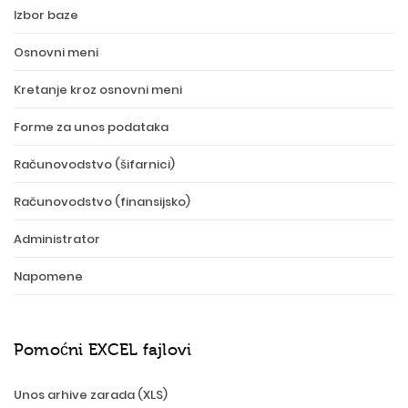
Izbor baze
Osnovni meni
Kretanje kroz osnovni meni
Forme za unos podataka
Računovodstvo (šifarnici)
Računovodstvo (finansijsko)
Administrator
Napomene
Pomoćni EXCEL fajlovi
Unos arhive zarada (XLS)