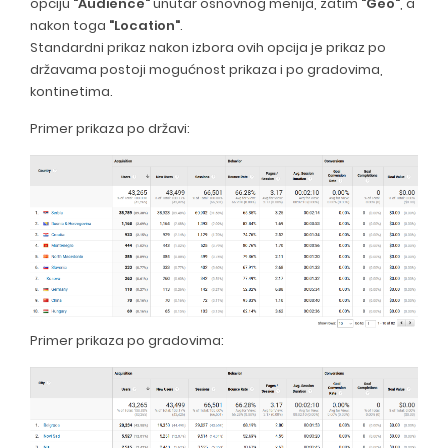
opciju
"Audience"
unutar osnovnog menija, zatim
"Geo"
, a
nakon toga
"Location"
.
Standardni prikaz nakon izbora ovih opcija je prikaz po
državama postoji mogućnost prikaza i po gradovima,
kontinetima.
Primer prikaza po državi:
Primer prikaza po gradovima: