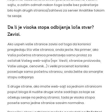
sajtu, a zatim odmah nakon toga izađe bez pokretanja
bilo kojih drugih stranica/zahteva za server Analitike tokom
te sesije.
Da li je visoka stopa odbijanja loša stvar?
Zavisi.
Ako uspeh vaše stranice zavisi od toga da korisnici
pregledaju što više stranica, onda jeste. Na primer, ako
Vaša početna stranica predstavlja samo prolaz za
ostatak Vašeg web-sajta (npr. Vesti, stranice proizvoda,
Vaše usluge, cenovnik...) i veliki procenat korisnika
posećuje samo početnu stranicu, onda želite da smanjite
stopu odbijanja.
S druge strane, ako imate web-sajt sa jednom stranicom
poput bloga ili nudite druge vrste sadržaja za koje se
očekuju sesije na jednoj stranici, tada je visoka stopa
posete samo jedne stranice sasvim normalna.