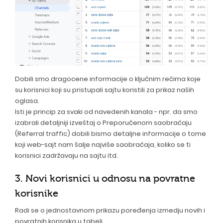
Dobili smo dragocene informacije o ključnim rečima koje
su korisnici koji su pristupali sajtu koristili za prikaz naših
oglasa.
Isti je princip za svaki od navedenih kanala - npr. da smo
izabrali detaljniji izveštaj o Preporučenom saobraćaju
(Referral traffic) dobili bismo detaljne informacije o tome
koji web-sajt nam šalje najviše saobraćaja, koliko se ti
korisnici zadržavaju na sajtu itd.
3. Novi korisnici u odnosu na povratne
korisnike
Radi se o jednostavnom prikazu poređenja izmedju novih i
povratnih korisnika u tabeli.