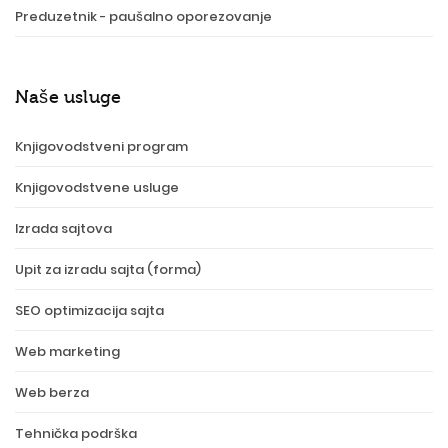
Preduzetnik - paušalno oporezovanje
Naše usluge
Knjigovodstveni program
Knjigovodstvene usluge
Izrada sajtova
Upit za izradu sajta (forma)
SEO optimizacija sajta
Web marketing
Web berza
Tehnička podrška