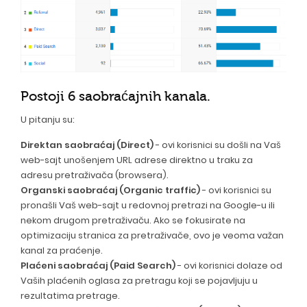
Postoji 6 saobraćajnih kanala.
U pitanju su:
Direktan saobraćaj (Direct)
- ovi korisnici su došli na Vaš
web-sajt unošenjem URL adrese direktno u traku za
adresu pretraživača (browsera).
Organski saobraćaj (Organic traffic)
- ovi korisnici su
pronašli Vaš web-sajt u redovnoj pretrazi na Google-u ili
nekom drugom pretraživaču. Ako se fokusirate na
optimizaciju stranica za pretraživače, ovo je veoma važan
kanal za praćenje.
Plaćeni saobraćaj (Paid Search)
- ovi korisnici dolaze od
Vaših plaćenih oglasa za pretragu koji se pojavljuju u
rezultatima pretrage.