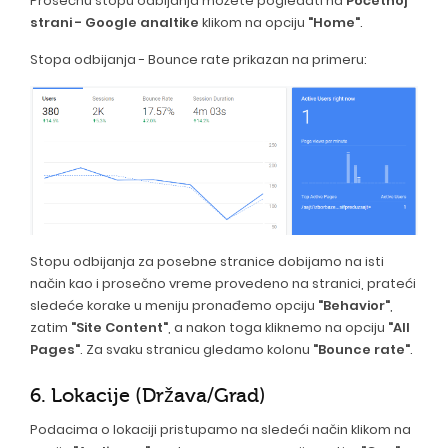
Prosečnu stopu odbijanja možete pogledati na
Početnoj
strani - Google analtike
klikom na opciju
"Home"
.
Stopa odbijanja - Bounce rate prikazan na primeru:
Stopu odbijanja za posebne stranice dobijamo na isti
način kao i prosečno vreme provedeno na stranici, prateći
sledeće korake u meniju pronađemo opciju
"Behavior"
,
zatim
"Site Content"
, a nakon toga kliknemo na opciju
"All
Pages"
. Za svaku stranicu gledamo kolonu
"Bounce rate"
.
6. Lokacije (Država/Grad)
Podacima o lokaciji pristupamo na sledeći način klikom na