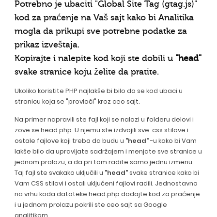
Potrebno je ubaciti "Global Site Tag (gtag.js)"
kod za praćenje na Vaš sajt kako bi Analitika
mogla da prikupi sve potrebne podatke za
prikaz izveštaja.
Kopirajte i nalepite kod koji ste dobili u
"head"
svake stranice koju želite da pratite.
Ukoliko koristite PHP najlakše bi bilo da se kod ubaci u
stranicu koja se "provlači" kroz ceo sajt.
Na primer napravili ste fajl koji se nalazi u folderu delovi i
zove se head.php. U njemu ste izdvojili sve .css stilove i
ostale fajlove koji treba da budu u
"head"
-u kako bi Vam
lakše bilo da upravljate sadržajem i menjate sve stranice u
jednom prolazu, a da pri tom radite samo jednu izmenu.
Taj fajl ste svakako uključili u
"head"
svake stranice kako bi
Vam CSS stilovi i ostali uključeni fajlovi radili. Jednostavno
na vrhu koda datoteke head.php dodajte kod za praćenje
i u jednom prolazu pokrili ste ceo sajt sa Google
analitikom.