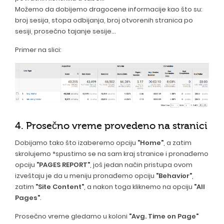
Možemo da dobijemo dragocene informacije kao što su:
broj sesija, stopa odbijanja, broj otvorenih stranica po
sesiji, prosečno tajanje sesije...
Primer na slici:
4. Prosečno vreme provedeno na stranici
Dobijamo tako što izaberemo opciju
"Home"
, a zatim
skrolujemo *spustimo se na sam kraj stranice i pronađemo
opciju
"PAGES REPORT"
, još jedan način pristupa ovom
izveštaju je da u meniju pronađemo opciju
"Behavior"
,
zatim
"Site Content"
, a nakon toga kliknemo na opciju
"All
Pages"
.
Prosečno vreme gledamo u koloni
"Avg. Time on Page"