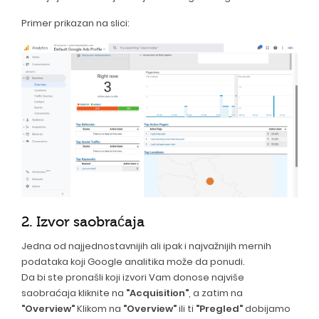
Primer prikazan na slici:
2. Izvor saobraćaja
Jedna od najjednostavnijih ali ipak i najvažnijih mernih
podataka koji Google analitika može da ponudi.
Da bi ste pronašli koji izvori Vam donose najviše
saobraćaja kliknite na
"Acquisition"
, a zatim na
"Overview"
Klikom na
"Overview"
ili ti
"Pregled"
dobijamo