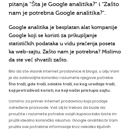
pitanja "Šta je Google analitika?" i "Zašto
nam je potrebna Google analitika?".
Google analitika je besplatan alat kompanije
Google koji se koristi za prikupljanje
statističkih podataka u vidu praćenja poseta
ka web-sajtu. Zašto nam je potrebna? Mislimo
da ste već shvatili zašto.
Bilo da ste vlasnik internet prodavnice ili bloga, u cilju Vam
je da zadovoljite korisnika i razumete njegove potrebe.
Šta traži, gde traži, odakle traži, sa kog uređaja traži,
koji pretraživač koristi, na koji način pristupa sajtu
...
Uzmimo za primer internet prodavnicu koja prodaje
određene proizvode. Vaš cilj bi trebao da bude da
proučite i razumete potrebe svojih kupaca kako biste im
pružili idealno korisničko iskustvo. Google analitika bi Vam
pružila sve potrebne informacije kroz nekoliko ključnih