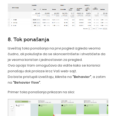
8. Tok ponašanja
Izveštaj toka ponašanja na prvi pogled izgleda veoma
čudno, ali pokušajte da se skoncentrišete i shvatićete da
je veoma koristan i jednostavan za pregled.
Ova opcija Vam omogućava da vidite kako se korisnici
ponašaju dok prolaze kroz Vaš web-sajt.
Da biste pristupili izveštaju, kliknite na
"Behavior"
, a zatim
na
"Behavior flow"
.
Primer toka ponašanja prikazan na slici: