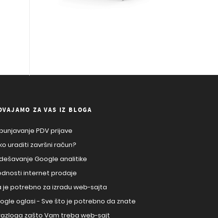
DVAJAMO ZA VAS IZ BLOGA
punjavanje PDV prijave
ko uraditi završni račun?
dešavanje Google analitike
ednosti internet prodaje
a je potrebno za izradu web-sajta
ogle oglasi - Sve što je potrebno da znate
 razloga zašto Vam treba web-sajt