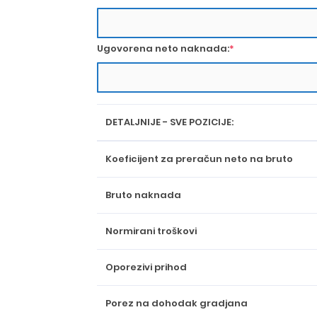
Ugovorena neto naknada:
*
DETALJNIJE - SVE POZICIJE:
Koeficijent za preračun neto na bruto
Bruto naknada
Normirani troškovi
Oporezivi prihod
Porez na dohodak gradjana