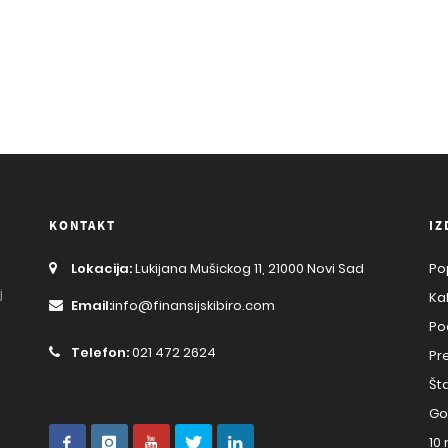
KONTAKT
IZ
Lokacija:
Lukijana Mušickog 11, 21000 Novi Sad
Po
j
Ka
Email:
info@finansijskibiro.com
Po
Telefon:
021 472 2624
Pr
Št
Go
10