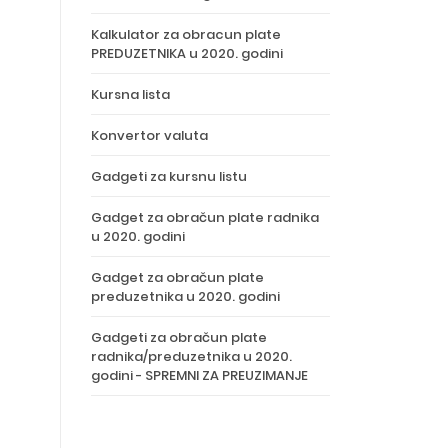
Kalkulator za obracun plate
PREDUZETNIKA u 2020. godini
Kursna lista
Konvertor valuta
Gadgeti za kursnu listu
Gadget za obračun plate radnika
u 2020. godini
Gadget za obračun plate
preduzetnika u 2020. godini
Gadgeti za obračun plate
radnika/preduzetnika u 2020.
godini - SPREMNI ZA PREUZIMANJE