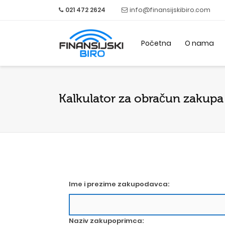
021 472 2624
info@finansijskibiro.com
Početna
O nama
Kalkulator za obračun zakupa
Ime i prezime zakupodavca:
Naziv zakupoprimca: