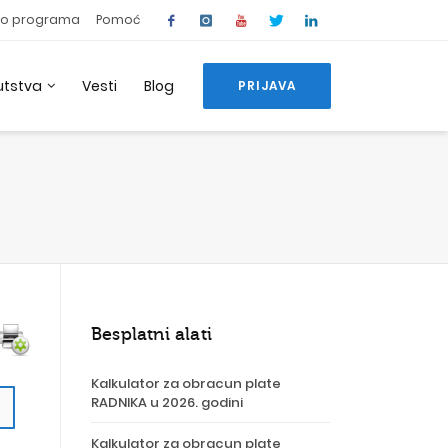
o programa
Pomoć
utstva
Vesti
Blog
PRIJAVA
Besplatni alati
Kalkulator za obracun plate
RADNIKA u 2026. godini
Kalkulator za obracun plate