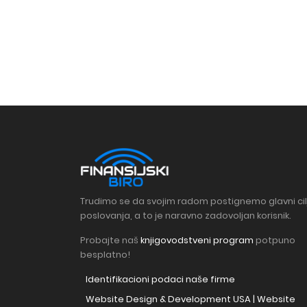
Trudimo se da svojim radom postignemo glavni cil
poslovanja, a to je naravno zadovoljan korisnik.
Probajte naš
knjigovodstveni program
potpuno
besplatno!
Identifikacioni podaci naše firme
Website Design & Development USA | Website