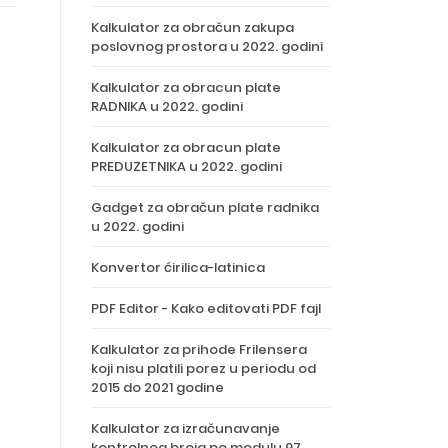
Kalkulator za obračun zakupa
poslovnog prostora u 2022. godini
Kalkulator za obracun plate
RADNIKA u 2022. godini
Kalkulator za obracun plate
PREDUZETNIKA u 2022. godini
Gadget za obračun plate radnika
u 2022. godini
Konvertor ćirilica-latinica
PDF Editor - Kako editovati PDF fajl
Kalkulator za prihode Frilensera
koji nisu platili porez u periodu od
2015 do 2021 godine
Kalkulator za izračunavanje
kontrolnog broja po modulu 97