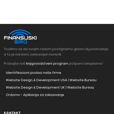
Trudimo se da svojim radom postignemo glavni cilj poslovanja,
a to je naravno zadovoljan korisnik.
Probajte naš
knjigovodstveni program
potpuno besplatno!
Identifikacioni podaci naše firme
Website Design & Development USA | Website Bureau
Website Design & Development UK | Website Bureau
Ordomo - Aplikacija za zakazivanje
KONTAKT