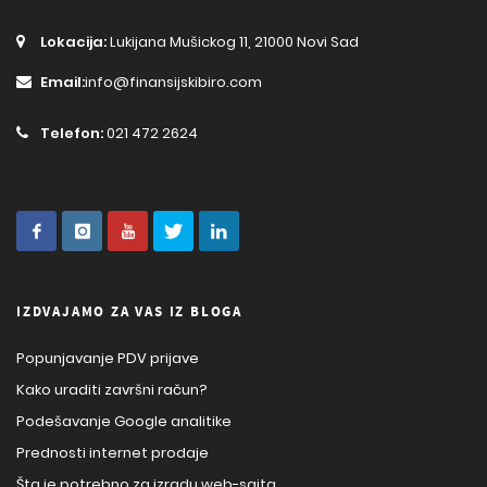
Lokacija:
Lukijana Mušickog 11, 21000 Novi Sad
Email:
info@finansijskibiro.com
Telefon:
021 472 2624
IZDVAJAMO ZA VAS IZ BLOGA
Popunjavanje PDV prijave
Kako uraditi završni račun?
Podešavanje Google analitike
Prednosti internet prodaje
Šta je potrebno za izradu web-sajta