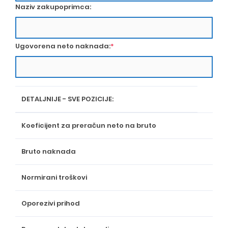
Naziv zakupoprimca:
Ugovorena neto naknada:
*
DETALJNIJE - SVE POZICIJE:
Koeficijent za preračun neto na bruto
Bruto naknada
Normirani troškovi
Oporezivi prihod