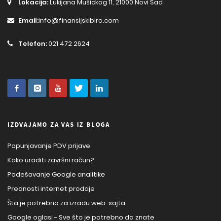
Lokacija:
Lukijana Mušickog 11, 21000 Novi Sad
Email:
info@finansijskibiro.com
Telefon:
021 472 2624
IZDVAJAMO ZA VAS IZ BLOGA
Popunjavanje PDV prijave
Kako uraditi završni račun?
Podešavanje Google analitike
Prednosti internet prodaje
Šta je potrebno za izradu web-sajta
Google oglasi - Sve što je potrebno da znate