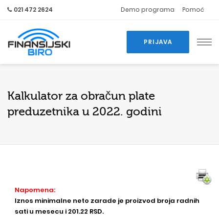
021 472 2624
Demo programa
Pomoć
PRIJAVA
Kalkulator za obračun plate
preduzetnika u 2022. godini
Napomena:
Iznos minimalne neto zarade je proizvod broja radnih
sati u mesecu i 201.22 RSD.