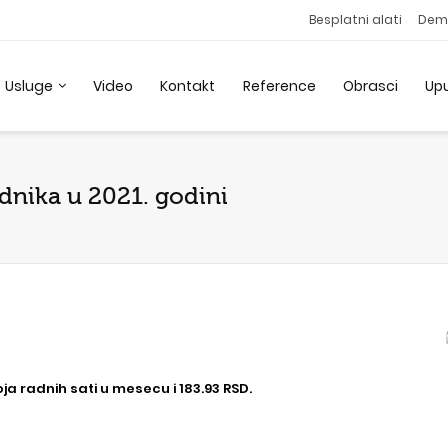
Besplatni alati
Dem
Usluge
Video
Kontakt
Reference
Obrasci
Up
adnika u 2021. godini
a radnih sati u mesecu i 183.93 RSD.