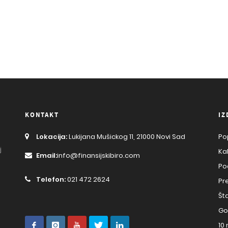
KONTAKT
IZ
Lokacija:
Lukijana Mušickog 11, 21000 Novi Sad
Po
j
Ka
Email:
info@finansijskibiro.com
Po
Telefon:
021 472 2624
Pr
Št
Go
10