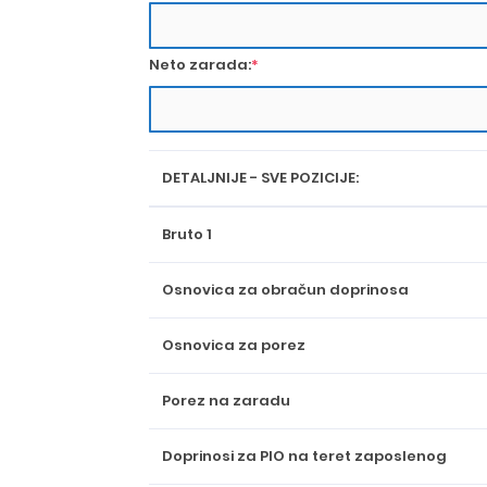
Neto zarada:
*
DETALJNIJE - SVE POZICIJE:
Bruto 1
Osnovica za obračun doprinosa
Osnovica za porez
Porez na zaradu
Doprinosi za PIO na teret zaposlenog