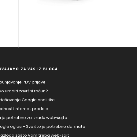
DVAJAMO ZA VAS IZ BLOGA
punjavanje PDV prijave
ko uraditi završni račun?
dešavanje Google analitike
ednosti internet prodaje
a je potrebno za izradu web-sajta
ogle oglasi - Sve što je potrebno da znate
 razloga zašto Vam treba web-sajt