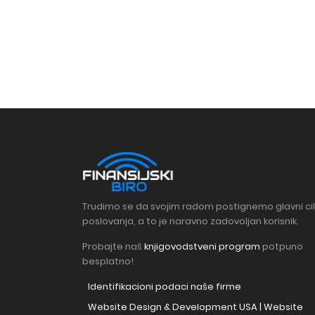
Trudimo se da svojim radom postignemo glavni cil
poslovanja, a to je naravno zadovoljan korisnik.
Probajte naš
knjigovodstveni program
potpuno
besplatno!
Identifikacioni podaci naše firme
Website Design & Development USA | Website