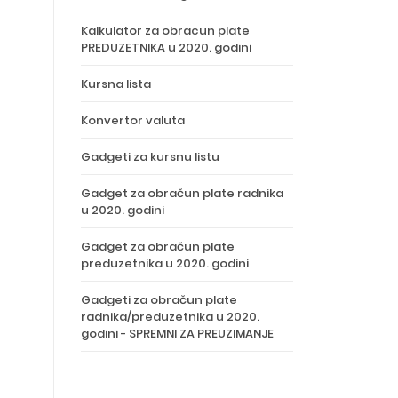
Kalkulator za obracun plate
PREDUZETNIKA u 2020. godini
Kursna lista
Konvertor valuta
Gadgeti za kursnu listu
Gadget za obračun plate radnika
u 2020. godini
Gadget za obračun plate
preduzetnika u 2020. godini
Gadgeti za obračun plate
radnika/preduzetnika u 2020.
godini - SPREMNI ZA PREUZIMANJE