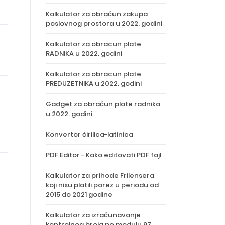
Kalkulator za obračun zakupa
poslovnog prostora u 2022. godini
Kalkulator za obracun plate
RADNIKA u 2022. godini
Kalkulator za obracun plate
PREDUZETNIKA u 2022. godini
Gadget za obračun plate radnika
u 2022. godini
Konvertor ćirilica-latinica
PDF Editor - Kako editovati PDF fajl
Kalkulator za prihode Frilensera
koji nisu platili porez u periodu od
2015 do 2021 godine
Kalkulator za izračunavanje
kontrolnog broja po modulu 97