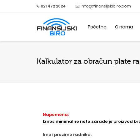
021 472 2624
info@finansijskibiro.com
Početna
O nama
Kalkulator za obračun plate r
Napomena:
Iznos minimalne neto zarade je proizvod broj
Ime i prezime radnika: