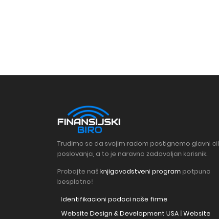
Trudimo se da svojim radom postignemo glavni cil
poslovanja, a to je naravno zadovoljan korisnik.
Probajte naš
knjigovodstveni program
potpuno
besplatno!
Identifikacioni podaci naše firme
Website Design & Development USA | Website