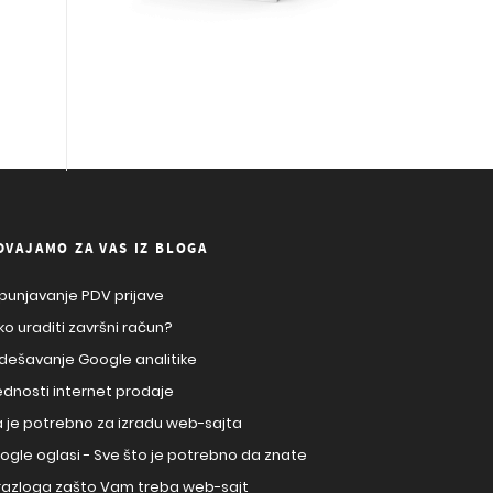
DVAJAMO ZA VAS IZ BLOGA
punjavanje PDV prijave
ko uraditi završni račun?
dešavanje Google analitike
ednosti internet prodaje
a je potrebno za izradu web-sajta
ogle oglasi - Sve što je potrebno da znate
 razloga zašto Vam treba web-sajt