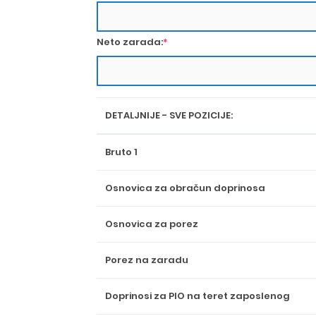
Neto zarada:
*
DETALJNIJE - SVE POZICIJE:
Bruto 1
Osnovica za obračun doprinosa
Osnovica za porez
Porez na zaradu
Doprinosi za PIO na teret zaposlenog