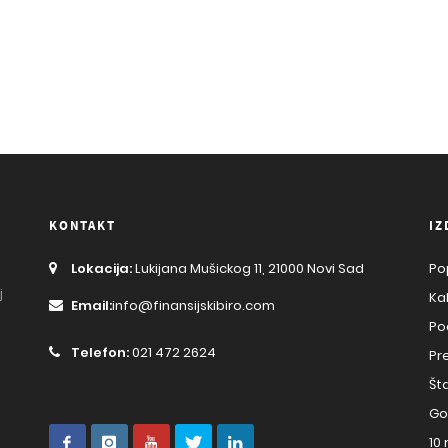
KONTAKT
IZ
Lokacija:
Lukijana Mušickog 11, 21000 Novi Sad
Po
j
Ka
Email:
info@finansijskibiro.com
Po
Telefon:
021 472 2624
Pr
Št
Go
10