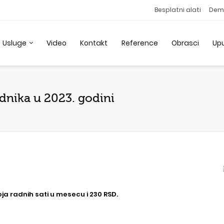
Besplatni alati
Dem
Usluge
Video
Kontakt
Reference
Obrasci
Up
adnika u 2023. godini
ja radnih sati u mesecu i 230 RSD.