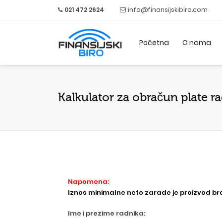
021 472 2624
info@finansijskibiro.com
Početna
O nama
Kalkulator za obračun plate r
Napomena:
Iznos minimalne neto zarade je proizvod bro
Ime i prezime radnika: