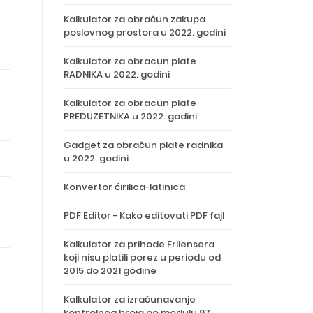
Kalkulator za obračun zakupa
poslovnog prostora u 2022. godini
Kalkulator za obracun plate
RADNIKA u 2022. godini
Kalkulator za obracun plate
PREDUZETNIKA u 2022. godini
Gadget za obračun plate radnika
u 2022. godini
Konvertor ćirilica-latinica
PDF Editor - Kako editovati PDF fajl
Kalkulator za prihode Frilensera
koji nisu platili porez u periodu od
2015 do 2021 godine
Kalkulator za izračunavanje
kontrolnog broja po modulu 97