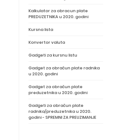
Kalkulator za obracun plate
PREDUZETNIKA u 2020. godini
Kursna lista
Konvertor valuta
Gadgeti za kursnu listu
Gadget za obračun plate radnika
u 2020. godini
Gadget za obračun plate
preduzetnika u 2020. godini
Gadgeti za obračun plate
radnika/preduzetnika u 2020.
godini - SPREMNI ZA PREUZIMANJE