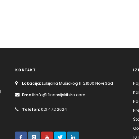
KONTAKT
IZ
Lokacija:
Lukijana Mušickog 11, 21000 Novi Sad
Po
j
Ka
Email:
info@finansijskibiro.com
Po
Telefon:
021 472 2624
Pr
Št
Go
10