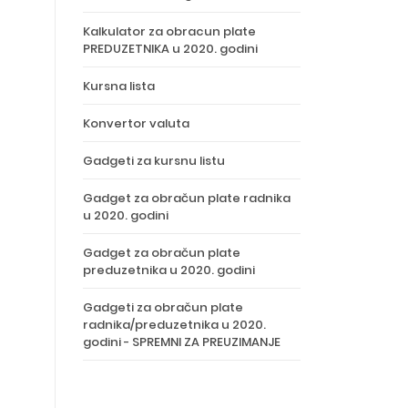
Kalkulator za obracun plate
PREDUZETNIKA u 2020. godini
Kursna lista
Konvertor valuta
Gadgeti za kursnu listu
Gadget za obračun plate radnika
u 2020. godini
Gadget za obračun plate
preduzetnika u 2020. godini
Gadgeti za obračun plate
radnika/preduzetnika u 2020.
godini - SPREMNI ZA PREUZIMANJE