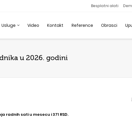
Besplatni alati
Dem
Usluge
Video
Kontakt
Reference
Obrasci
Up
adnika u 2026. godini
a radnih sati u mesecu i 371 RSD.