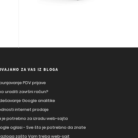
DVAJAMO ZA VAS IZ BLOGA
punjavanje PDV prijave
ko uraditi završni račun?
dešavanje Google analitike
ednosti internet prodaje
a je potrebno za izradu web-sajta
ogle oglasi - Sve što je potrebno da znate
 razloga zašto Vam treba web-sajt