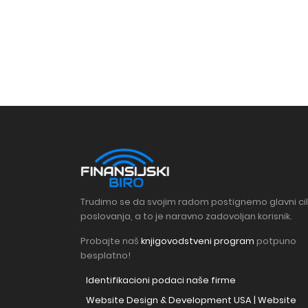
Trudimo se da svojim radom postignemo glavni cil
poslovanja, a to je naravno zadovoljan korisnik.
Probajte naš
knjigovodstveni program
potpuno
besplatno!
Identifikacioni podaci naše firme
Website Design & Development USA | Website