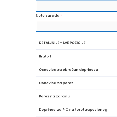
Neto zarada:
*
DETALJNIJE - SVE POZICIJE:
Bruto 1
Osnovica za obračun doprinosa
Osnovica za porez
Porez na zaradu
Doprinosi za PIO na teret zaposlenog