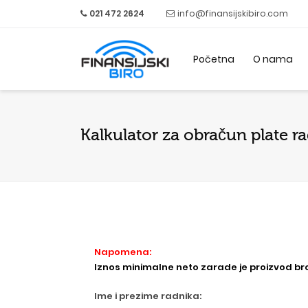
021 472 2624
info@finansijskibiro.com
Početna
O nama
Kalkulator za obračun plate r
Napomena:
Iznos minimalne neto zarade je proizvod broj
Ime i prezime radnika: