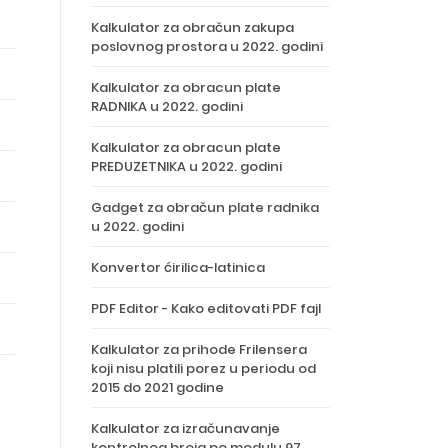
Kalkulator za obračun zakupa
poslovnog prostora u 2022. godini
Kalkulator za obracun plate
RADNIKA u 2022. godini
Kalkulator za obracun plate
PREDUZETNIKA u 2022. godini
Gadget za obračun plate radnika
u 2022. godini
Konvertor ćirilica-latinica
PDF Editor - Kako editovati PDF fajl
Kalkulator za prihode Frilensera
koji nisu platili porez u periodu od
2015 do 2021 godine
Kalkulator za izračunavanje
kontrolnog broja po modulu 97