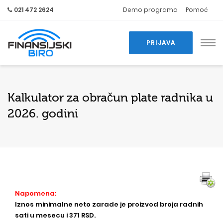
021 472 2624
Demo programa
Pomoć
PRIJAVA
Kalkulator za obračun plate radnika u
2026. godini
Napomena:
Iznos minimalne neto zarade je proizvod broja radnih
sati u mesecu i 371 RSD.