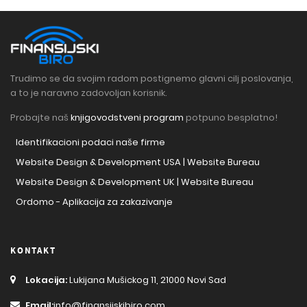
Trudimo se da svojim radom postignemo glavni cilj poslovanja,
a to je naravno zadovoljan korisnik.
Probajte naš
knjigovodstveni program
potpuno besplatno!
Identifikacioni podaci naše firme
Website Design & Development USA | Website Bureau
Website Design & Development UK | Website Bureau
Ordomo - Aplikacija za zakazivanje
KONTAKT
Lokacija:
Lukijana Mušickog 11, 21000 Novi Sad
Email:
info@finansijskibiro.com