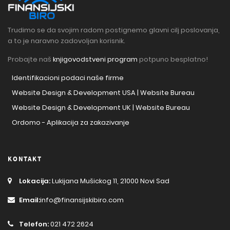
Trudimo se da svojim radom postignemo glavni cilj poslovanja,
a to je naravno zadovoljan korisnik.
Probajte naš
knjigovodstveni program
potpuno besplatno!
Identifikacioni podaci naše firme
Website Design & Development USA | Website Bureau
Website Design & Development UK | Website Bureau
Ordomo - Aplikacija za zakazivanje
KONTAKT
Lokacija:
Lukijana Mušickog 11, 21000 Novi Sad
Email:
info@finansijskibiro.com
Telefon:
021 472 2624