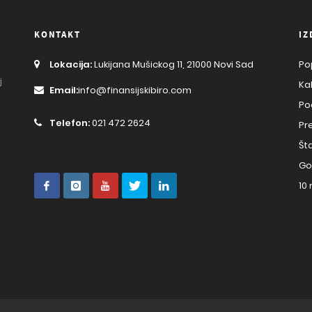
KONTAKT
IZ
Lokacija:
Lukijana Mušickog 11, 21000 Novi Sad
Po
j
Ka
Email:
info@finansijskibiro.com
Po
Telefon:
021 472 2624
Pr
Št
Go
10