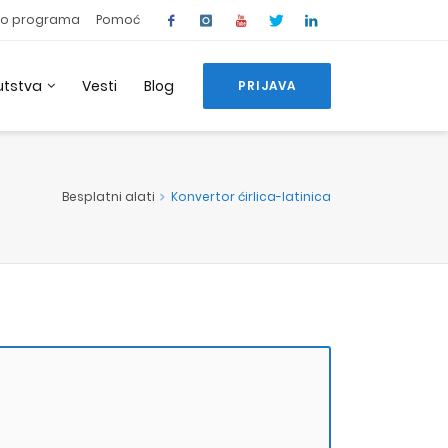
o programa
Pomoć
utstva
Vesti
Blog
PRIJAVA
Besplatni alati
Konvertor ćirlica-latinica