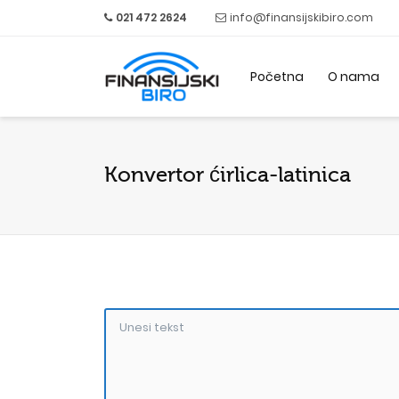
021 472 2624
info@finansijskibiro.com
Početna
O nama
Konvertor ćirlica-latinica