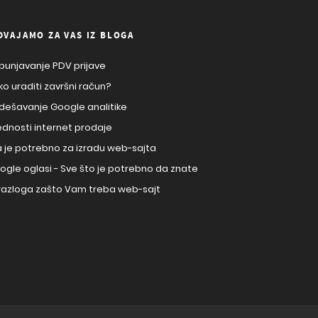
DVAJAMO ZA VAS IZ BLOGA
punjavanje PDV prijave
ko uraditi završni račun?
dešavanje Google analitike
ednosti internet prodaje
a je potrebno za izradu web-sajta
ogle oglasi - Sve što je potrebno da znate
 razloga zašto Vam treba web-sajt