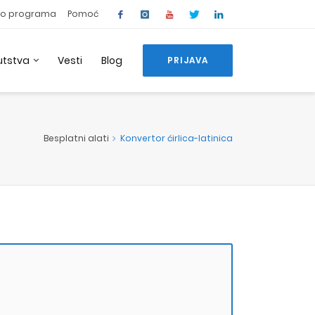
o programa
Pomoć
utstva
Vesti
Blog
PRIJAVA
Besplatni alati
Konvertor ćirlica-latinica