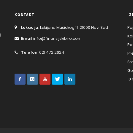
KONTAKT
IZ
Lokacija:
Lukijana Mušickog 11, 21000 Novi Sad
Po
j
Ka
Email:
info@finansijskibiro.com
Po
Telefon:
021 472 2624
Pr
Št
Go
10