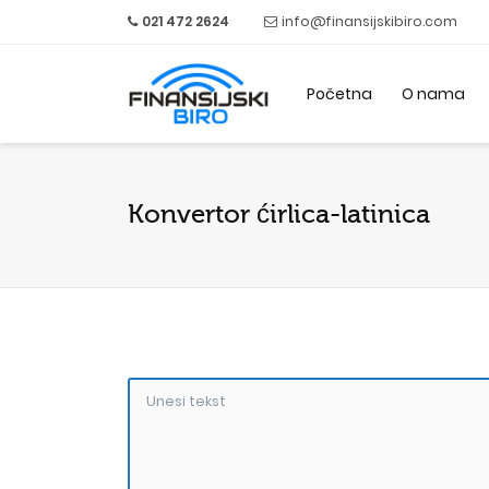
021 472 2624
info@finansijskibiro.com
Početna
O nama
Konvertor ćirlica-latinica