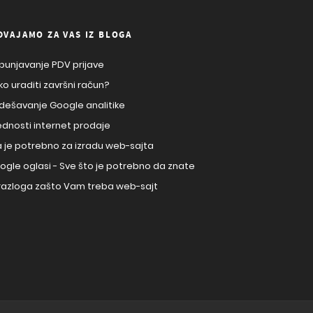
DVAJAMO ZA VAS IZ BLOGA
punjavanje PDV prijave
ko uraditi završni račun?
dešavanje Google analitike
ednosti internet prodaje
a je potrebno za izradu web-sajta
ogle oglasi - Sve što je potrebno da znate
 razloga zašto Vam treba web-sajt