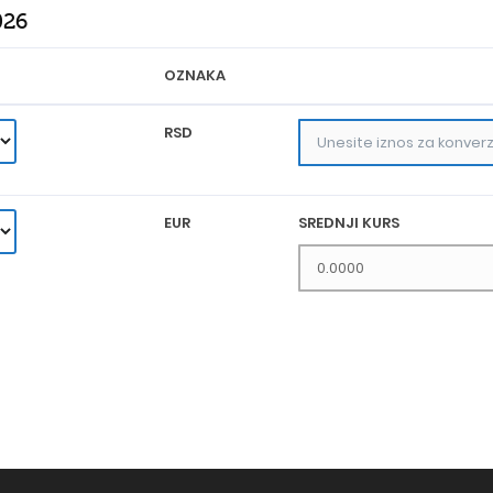
026
OZNAKA
RSD
EUR
SREDNJI KURS