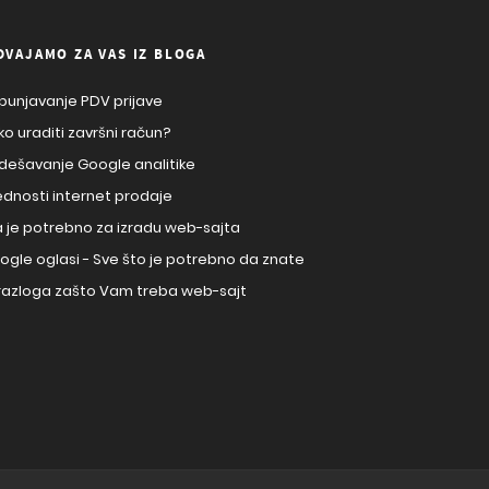
DVAJAMO ZA VAS IZ BLOGA
punjavanje PDV prijave
ko uraditi završni račun?
dešavanje Google analitike
ednosti internet prodaje
a je potrebno za izradu web-sajta
ogle oglasi - Sve što je potrebno da znate
 razloga zašto Vam treba web-sajt