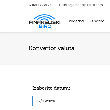
021 472 2624
info@finansijskibiro.com
Početna
O nama
Konvertor valuta
Izaberite datum: