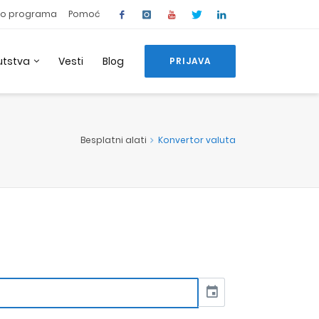
o programa
Pomoć
utstva
Vesti
Blog
PRIJAVA
Besplatni alati
Konvertor valuta
event