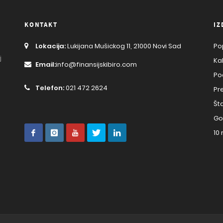
KONTAKT
IZ
Lokacija:
Lukijana Mušickog 11, 21000 Novi Sad
Po
j
Ka
Email:
info@finansijskibiro.com
Po
Telefon:
021 472 2624
Pr
Št
Go
10