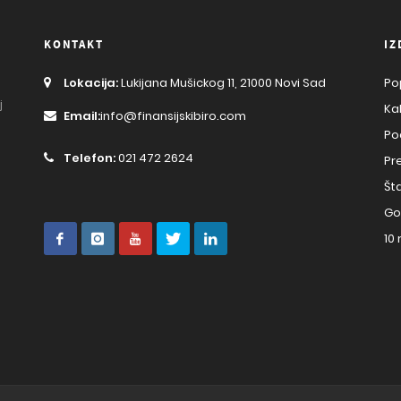
KONTAKT
IZ
Lokacija:
Lukijana Mušickog 11, 21000 Novi Sad
Po
j
Ka
Email:
info@finansijskibiro.com
Po
Telefon:
021 472 2624
Pr
Št
Go
10