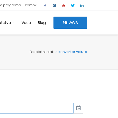
o programa
Pomoć
utstva
Vesti
Blog
PRIJAVA
Besplatni alati
Konvertor valuta
event