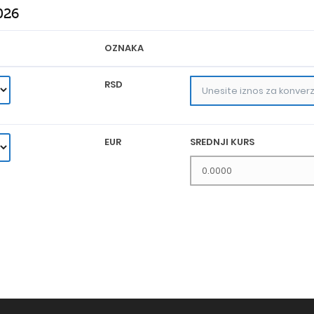
026
OZNAKA
RSD
EUR
SREDNJI KURS