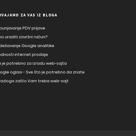
DVAJAMO ZA VAS IZ BLOGA
punjavanje PDV prijave
ko uraditi završni račun?
dešavanje Google analitike
ednosti internet prodaje
a je potrebno za izradu web-sajta
ogle oglasi - Sve što je potrebno da znate
 razloga zašto Vam treba web-sajt