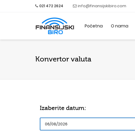
021 472 2624
info@finansijskibiro.com
Početna
O nama
Konvertor valuta
Izaberite datum: