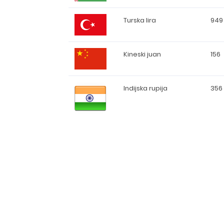
Turska lira
949
Kineski juan
156
Indijska rupija
356