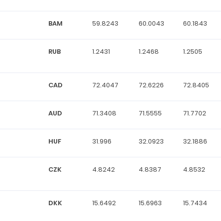
BAM
59.8243
60.0043
60.1843
RUB
1.2431
1.2468
1.2505
CAD
72.4047
72.6226
72.8405
AUD
71.3408
71.5555
71.7702
HUF
31.996
32.0923
32.1886
CZK
4.8242
4.8387
4.8532
DKK
15.6492
15.6963
15.7434