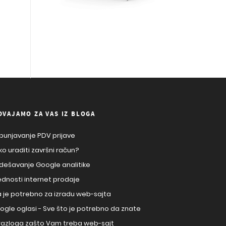
DVAJAMO ZA VAS IZ BLOGA
punjavanje PDV prijave
ko uraditi završni račun?
dešavanje Google analitike
ednosti internet prodaje
a je potrebno za izradu web-sajta
ogle oglasi - Sve što je potrebno da znate
 razloga zašto Vam treba web-sajt