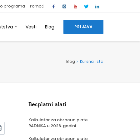
o programa
Pomoć
utstva
Vesti
Blog
PRIJAVA
Blog
Kursna lista
Besplatni alati
Kalkulator za obracun plate
RADNIKA u 2026. godini
nt
Kalkulator za obracun plate