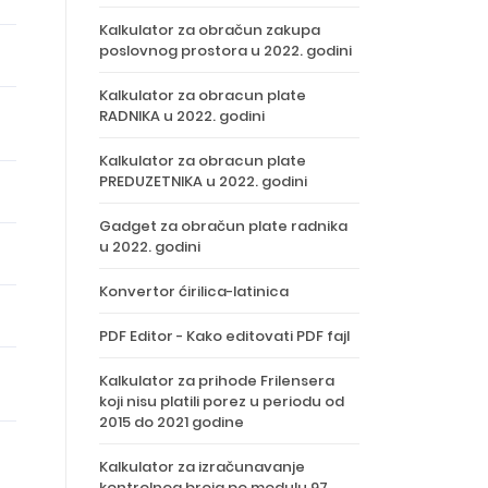
Kalkulator za obračun zakupa
poslovnog prostora u 2022. godini
Kalkulator za obracun plate
RADNIKA u 2022. godini
Kalkulator za obracun plate
PREDUZETNIKA u 2022. godini
Gadget za obračun plate radnika
u 2022. godini
Konvertor ćirilica-latinica
PDF Editor - Kako editovati PDF fajl
Kalkulator za prihode Frilensera
koji nisu platili porez u periodu od
2015 do 2021 godine
Kalkulator za izračunavanje
kontrolnog broja po modulu 97