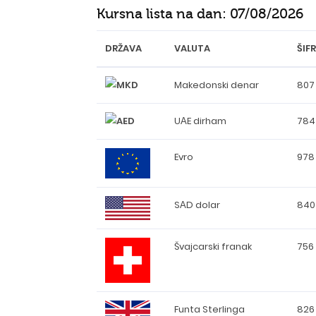
Kursna lista na dan:
07/08/2026
DRŽAVA
VALUTA
ŠIF
Makedonski denar
807
UАE dirham
784
Evro
978
SАD dolar
840
Švajcarski franak
756
Funta Sterlinga
826