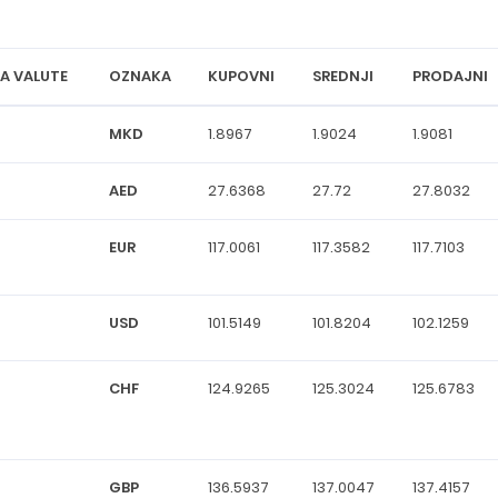
RA VALUTE
OZNAKA
KUPOVNI
SREDNJI
PRODAJNI
MKD
1.8967
1.9024
1.9081
AED
27.6368
27.72
27.8032
EUR
117.0061
117.3582
117.7103
USD
101.5149
101.8204
102.1259
CHF
124.9265
125.3024
125.6783
GBP
136.5937
137.0047
137.4157