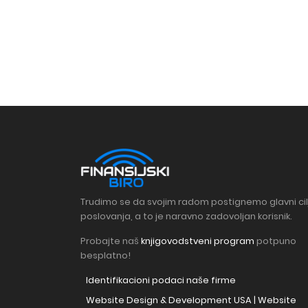
Trudimo se da svojim radom postignemo glavni cil
poslovanja, a to je naravno zadovoljan korisnik.
Probajte naš
knjigovodstveni program
potpuno
besplatno!
Identifikacioni podaci naše firme
Website Design & Development USA | Website