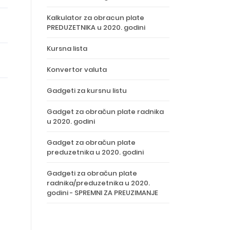
Kalkulator za obracun plate
PREDUZETNIKA u 2020. godini
Kursna lista
Konvertor valuta
Gadgeti za kursnu listu
Gadget za obračun plate radnika
u 2020. godini
Gadget za obračun plate
preduzetnika u 2020. godini
Gadgeti za obračun plate
radnika/preduzetnika u 2020.
godini - SPREMNI ZA PREUZIMANJE