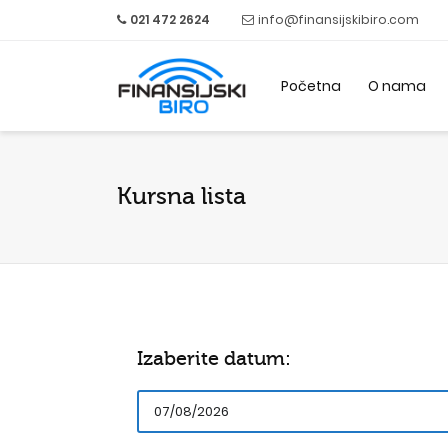
021 472 2624
info@finansijskibiro.com
Početna
O nama
Kursna lista
Izaberite datum: