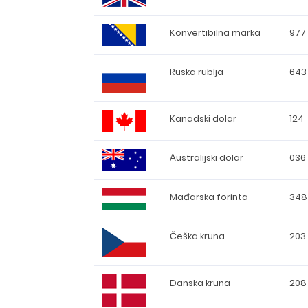
Konvertibilna marka
977
Ruska rublja
643
Kanadski dolar
124
Аustralijski dolar
036
Mađarska forinta
348
Češka kruna
203
Danska kruna
208