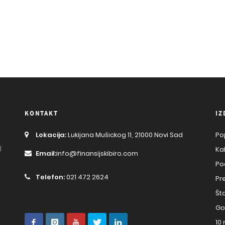
KONTAKT
IZ
Lokacija:
Lukijana Mušickog 11, 21000 Novi Sad
Po
j
Ka
Email:
info@finansijskibiro.com
Po
Telefon:
021 472 2624
Pr
Št
Go
10