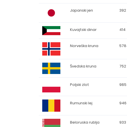
Japanski jen
392
Kuvajtski dinar
414
Norveška kruna
578
Švedska kruna
752
Poljski zlot
985
Rumunski lej
946
Beloruska rublja
933