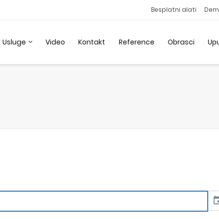
Besplatni alati
Dem
Usluge
Video
Kontakt
Reference
Obrasci
Up
eve