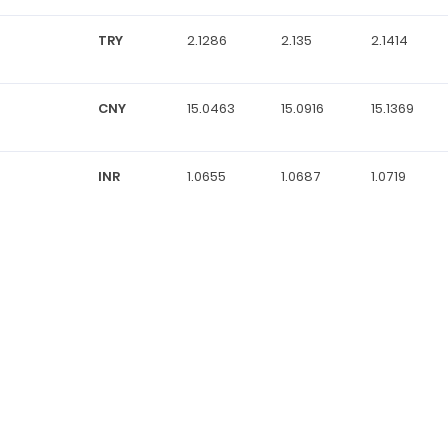
TRY
2.1286
2.135
2.1414
CNY
15.0463
15.0916
15.1369
INR
1.0655
1.0687
1.0719