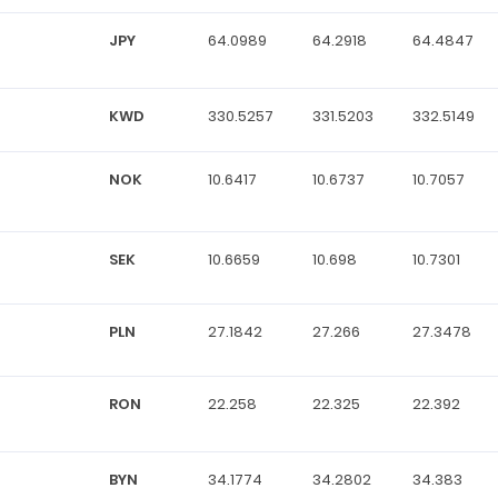
JPY
64.0989
64.2918
64.4847
KWD
330.5257
331.5203
332.5149
NOK
10.6417
10.6737
10.7057
SEK
10.6659
10.698
10.7301
PLN
27.1842
27.266
27.3478
RON
22.258
22.325
22.392
BYN
34.1774
34.2802
34.383