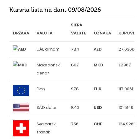
Kursna lista na dan:
09/08/2026
ŠIFRA
DRŽAVA
VALUTA
VALUTE
OZNAKA
KUPOVNI
UАE dirham
784
AED
27.6368
Makedonski
807
MKD
1.8967
denar
Evro
978
EUR
117.0061
SАD dolar
840
USD
101.5149
Švajcarski
756
CHF
124.9265
franak