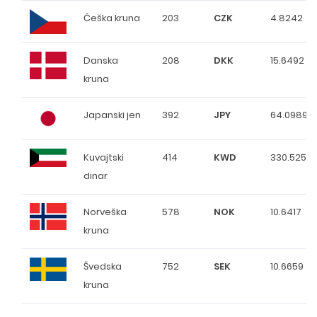
Češka kruna
203
CZK
4.8242
Danska
208
DKK
15.6492
kruna
Japanski jen
392
JPY
64.0989
Kuvajtski
414
KWD
330.5257
dinar
Norveška
578
NOK
10.6417
kruna
Švedska
752
SEK
10.6659
kruna