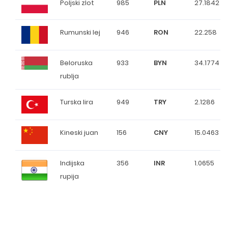
Poljski zlot
985
PLN
27.1842
Rumunski lej
946
RON
22.258
Beloruska
933
BYN
34.1774
rublja
Turska lira
949
TRY
2.1286
Kineski juan
156
CNY
15.0463
Indijska
356
INR
1.0655
rupija