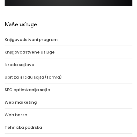
Naše usluge
Knjigovodstveni program
Knjigovodstvene usluge
Izrada sajtova
Upit za izradu sajta (forma)
SEO optimizacija sajta
Web marketing
Web berza
Tehnička podrška