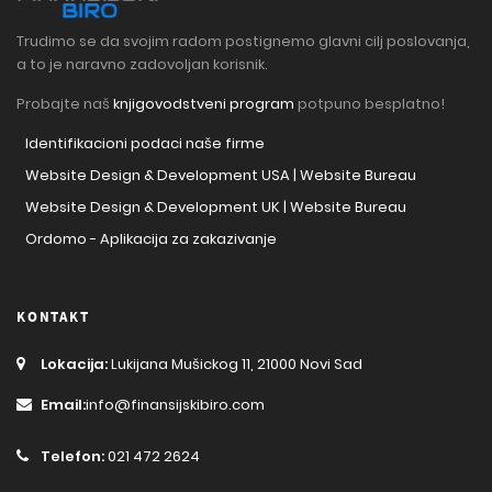
Trudimo se da svojim radom postignemo glavni cilj poslovanja,
a to je naravno zadovoljan korisnik.
Probajte naš
knjigovodstveni program
potpuno besplatno!
Identifikacioni podaci naše firme
Website Design & Development USA | Website Bureau
Website Design & Development UK | Website Bureau
Ordomo - Aplikacija za zakazivanje
KONTAKT
Lokacija:
Lukijana Mušickog 11, 21000 Novi Sad
Email:
info@finansijskibiro.com
Telefon:
021 472 2624