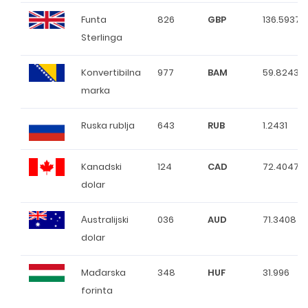
Funta
826
GBP
136.5937
Sterlinga
Konvertibilna
977
BAM
59.8243
marka
Ruska rublja
643
RUB
1.2431
Kanadski
124
CAD
72.4047
dolar
Аustralijski
036
AUD
71.3408
dolar
Mađarska
348
HUF
31.996
forinta