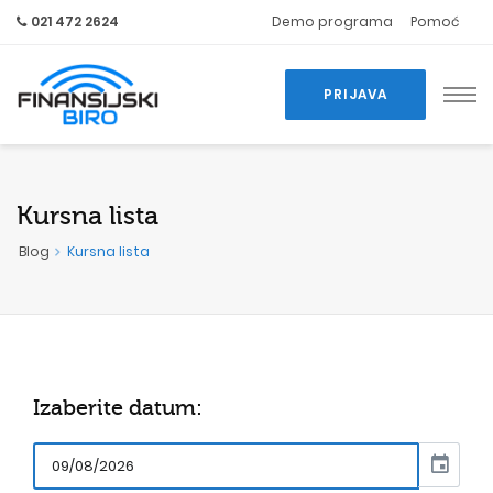
021 472 2624
Demo programa
Pomoć
PRIJAVA
Kursna lista
Blog
Kursna lista
Izaberite datum:
event