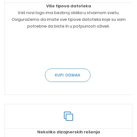
Više tipova datoteka
Vaš novi logo ima bezbroj oblika u stvarnom svetu.
Osiguraćemo da imate sve tipove datoteka koje su vam
potrebne da biste ih u potpunosti oživeli.
KUPI ODMAH
Nekoliko dizajnerskih rešenja