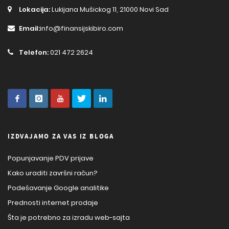
Lokacija:
Lukijana Mušickog 11, 21000 Novi Sad
Email:
info@finansijskibiro.com
Telefon:
021 472 2624
IZDVAJAMO ZA VAS IZ BLOGA
Popunjavanje PDV prijave
Kako uraditi završni račun?
Podešavanje Google analitike
Prednosti internet prodaje
Šta je potrebno za izradu web-sajta