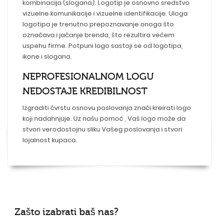
kombinacija (slogana). Logotip je osnovno sredstvo
vizuelne komunikacije i vizuelne identifikacije. Uloga
logotipa je trenutno prepoznavanje onoga što
označava i jačanje brenda, što rezultira većem
uspehu firme. Potpuni logo sastoji se od logotipa,
ikone i slogana.
NEPROFESIONALNOM LOGU
NEDOSTAJE KREDIBILNOST
Izgraditi čvrstu osnovu poslovanja znači kreirati logo
koji nadahnjuje. Uz našu pomoć , Vaš logo može da
stvori verodostojnu sliku Vašeg poslovanja i stvori
lojalnost kupaca.
Zašto izabrati baš nas?