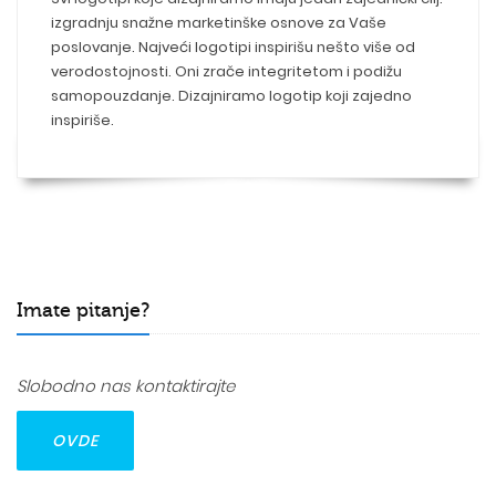
izgradnju snažne marketinške osnove za Vaše
poslovanje. Najveći logotipi inspirišu nešto više od
verodostojnosti. Oni zrače integritetom i podižu
samopouzdanje. Dizajniramo logotip koji zajedno
inspiriše.
Imate pitanje?
Slobodno nas kontaktirajte
OVDE