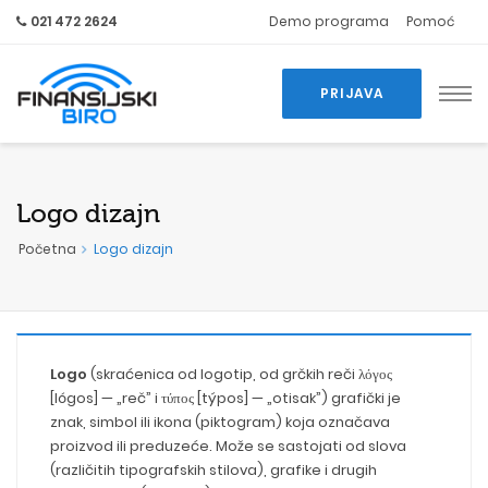
021 472 2624
Demo programa
Pomoć
PRIJAVA
Logo dizajn
Početna
Logo dizajn
Logo
(skraćenica od logotip, od grčkih reči λόγος
[lógos] — „reč” i τύπος [týpos] — „otisak”) grafički je
znak, simbol ili ikona (piktogram) koja označava
proizvod ili preduzeće. Može se sastojati od slova
(različitih tipografskih stilova), grafike i drugih