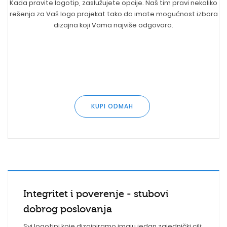
Kada pravite logotip, zaslužujete opcije. Naš tim pravi nekoliko
rešenja za Vaš logo projekat tako da imate mogućnost izbora
dizajna koji Vama najviše odgovara.
KUPI ODMAH
Integritet i poverenje - stubovi
dobrog poslovanja
Svi logotipi koje dizajniramo imaju jedan zajednički cilj: