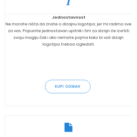
Jednostavnost
Ne morate ništa da znate o dizajnu logotipa, jer mi radimo sve
za vas. Popunite jednostavan upitnik i tim za dizajn će izvršiti
svoju magiju čak i ako nemate pojma kako bi vaš dizajn
logotipa trebao izgledati.
KUPI ODMAH