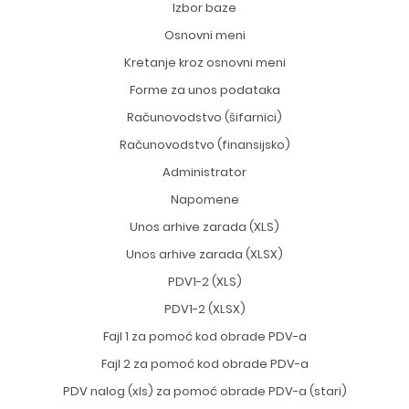
Izbor baze
Osnovni meni
Kretanje kroz osnovni meni
Forme za unos podataka
Računovodstvo (šifarnici)
Računovodstvo (finansijsko)
Administrator
Napomene
Unos arhive zarada (XLS)
Unos arhive zarada (XLSX)
PDV1-2 (XLS)
PDV1-2 (XLSX)
Fajl 1 za pomoć kod obrade PDV-a
Fajl 2 za pomoć kod obrade PDV-a
PDV nalog (xls) za pomoć obrade PDV-a (stari)