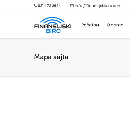
021 472 2624
info@finansijskibiro.com
Početna
O nama
Mapa sajta