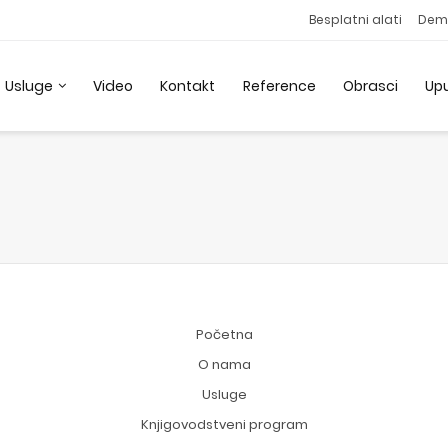
Besplatni alati
Dem
Usluge
Video
Kontakt
Reference
Obrasci
Up
Početna
O nama
Usluge
Knjigovodstveni program