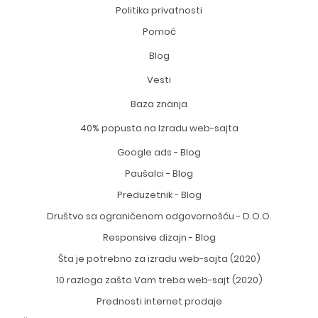
Politika privatnosti
Pomoć
Blog
Vesti
Baza znanja
40% popusta na Izradu web-sajta
Google ads - Blog
Paušalci - Blog
Preduzetnik - Blog
Društvo sa ograničenom odgovornošću - D.O.O.
Responsive dizajn - Blog
Šta je potrebno za izradu web-sajta (2020)
10 razloga zašto Vam treba web-sajt (2020)
Prednosti internet prodaje