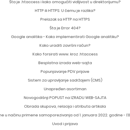
Šta je .htaccess i kako omogućiti vidljivost u direktorijumu?
HTTP ili HTTPS: U čemu je razlika?
Prelazak sa HTTP na HTTPS
Šta je Error 404?
Google analitika - Kako implementirati Google analitiku?
Kako uraditi završni račun?
Kako forsirati www. kroz .htaccess
Besplatna izrada web-sajta
Popunjavanje PDV prijave
Sistem za upravljanje sadržajem (CMS)
Unapređen asortiman
Novogodišnji POPUST na IZRADU WEB-SAJTA
Obrada skupova, relacija i atributa artikala
e u načinu primene samoporezivanja od 1. januara 2022. godine - 
Uvod i prijava