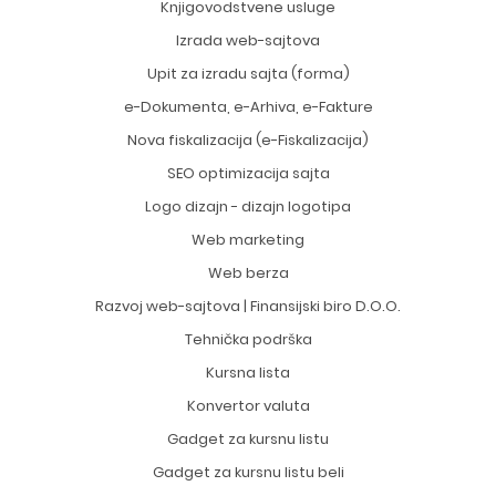
Knjigovodstvene usluge
Izrada web-sajtova
Upit za izradu sajta (forma)
e-Dokumenta, e-Arhiva, e-Fakture
Nova fiskalizacija (e-Fiskalizacija)
SEO optimizacija sajta
Logo dizajn - dizajn logotipa
Web marketing
Web berza
Razvoj web-sajtova | Finansijski biro D.O.O.
Tehnička podrška
Kursna lista
Konvertor valuta
Gadget za kursnu listu
Gadget za kursnu listu beli