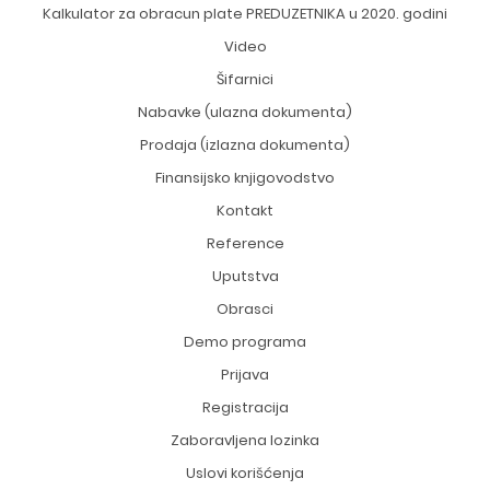
Kalkulator za obracun plate PREDUZETNIKA u 2020. godini
Video
Šifarnici
Nabavke (ulazna dokumenta)
Prodaja (izlazna dokumenta)
Finansijsko knjigovodstvo
Kontakt
Reference
Uputstva
Obrasci
Demo programa
Prijava
Registracija
Zaboravljena lozinka
Uslovi korišćenja