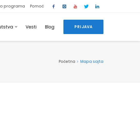
o programa
Pomoć
utstva
Vesti
Blog
PRIJAVA
Početna
Mapa sajta