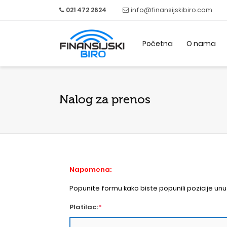
021 472 2624
info@finansijskibiro.com
Početna
O nama
Nalog za prenos
Napomena:
Popunite formu kako biste popunili pozicije un
Platilac:
*