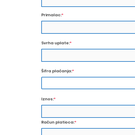
Primalac:
*
Svrha uplate:
*
Šifra plaćanja:
*
Iznos:
*
Račun platioca:
*