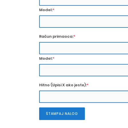
Model:
*
Račun primaoca:
*
Model:
*
Hitno (Upisi X ako jeste):
*
ŠTAMPAJ NALOG