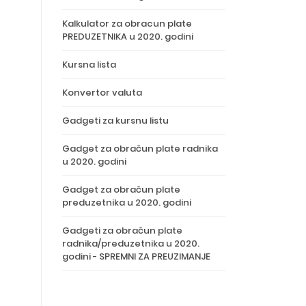
Kalkulator za obracun plate
PREDUZETNIKA u 2020. godini
Kursna lista
Konvertor valuta
Gadgeti za kursnu listu
Gadget za obračun plate radnika
u 2020. godini
Gadget za obračun plate
preduzetnika u 2020. godini
Gadgeti za obračun plate
radnika/preduzetnika u 2020.
godini - SPREMNI ZA PREUZIMANJE