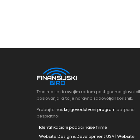
Trudimo se da svojim radom postignemo glavni cil
poslovanja, a to je naravno zadovoljan korisnik.
Probajte naš
knjigovodstveni program
potpuno
besplatno!
Identifikacioni podaci naše firme
Website Design & Development USA | Website