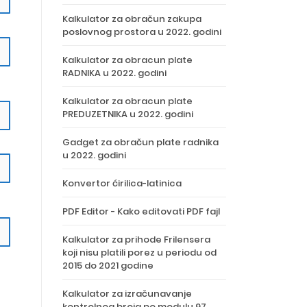
Kalkulator za obračun zakupa
poslovnog prostora u 2022. godini
Kalkulator za obracun plate
RADNIKA u 2022. godini
Kalkulator za obracun plate
PREDUZETNIKA u 2022. godini
Gadget za obračun plate radnika
u 2022. godini
Konvertor ćirilica-latinica
PDF Editor - Kako editovati PDF fajl
Kalkulator za prihode Frilensera
koji nisu platili porez u periodu od
2015 do 2021 godine
Kalkulator za izračunavanje
kontrolnog broja po modulu 97