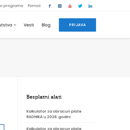
o programa
Pomoć
utstva
Vesti
Blog
PRIJAVA
Besplatni alati
Kalkulator za obracun plate
RADNIKA u 2026. godini
Kalkulator za obracun plate