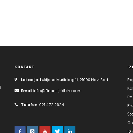
KONTAKT
IZ
Lokacija:
Lukijana Mušickog 11, 21000 Novi Sad
Po
j
Ka
Email:
info@finansijskibiro.com
Po
Telefon:
021 472 2624
Pr
Št
Go
10