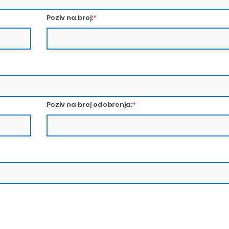
Poziv na broj:
*
Poziv na broj odobrenja:
*