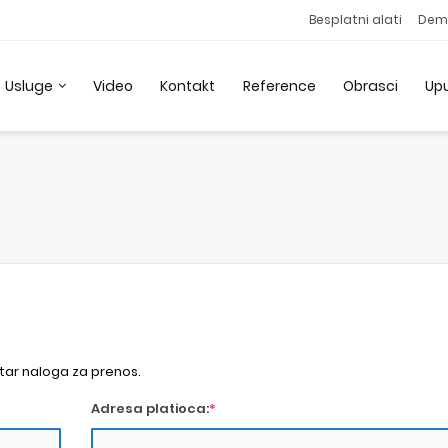
Besplatni alati
Dem
Usluge
Video
Kontakt
Reference
Obrasci
Up
utar naloga za prenos.
Adresa platioca:
*