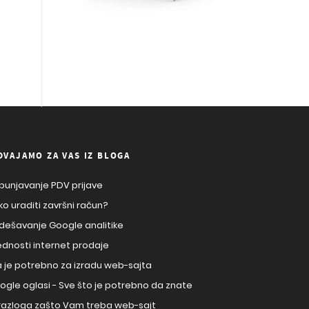
DVAJAMO ZA VAS IZ BLOGA
punjavanje PDV prijave
ko uraditi završni račun?
dešavanje Google analitike
ednosti internet prodaje
a je potrebno za izradu web-sajta
ogle oglasi - Sve što je potrebno da znate
 razloga zašto Vam treba web-sajt