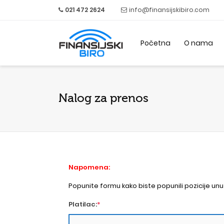
021 472 2624
info@finansijskibiro.com
Početna
O nama
Nalog za prenos
Napomena:
Popunite formu kako biste popunili pozicije un
Platilac:
*