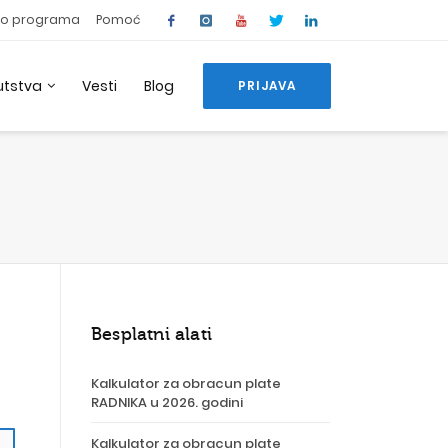
o programa
Pomoć
utstva
Vesti
Blog
PRIJAVA
Besplatni alati
Kalkulator za obracun plate
RADNIKA u 2026. godini
Kalkulator za obracun plate