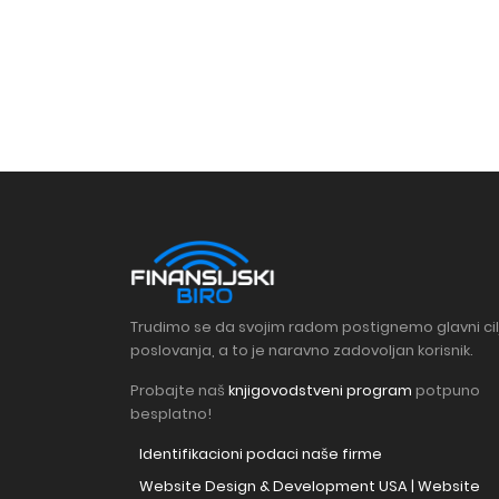
Trudimo se da svojim radom postignemo glavni cil
poslovanja, a to je naravno zadovoljan korisnik.
Probajte naš
knjigovodstveni program
potpuno
besplatno!
Identifikacioni podaci naše firme
Website Design & Development USA | Website