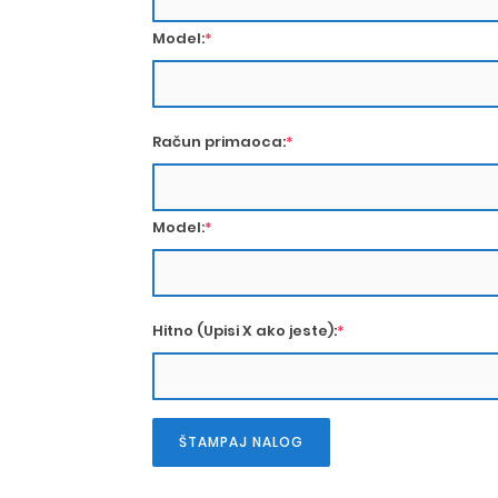
Model:
*
Račun primaoca:
*
Model:
*
Hitno (Upisi X ako jeste):
*
ŠTAMPAJ NALOG