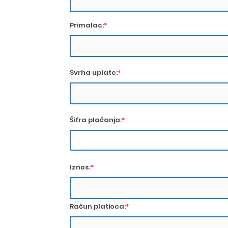
Primalac:
*
Svrha uplate:
*
Šifra plaćanja:
*
Iznos:
*
Račun platioca:
*