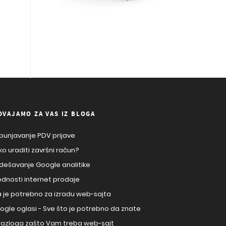
DVAJAMO ZA VAS IZ BLOGA
punjavanje PDV prijave
ko uraditi završni račun?
dešavanje Google analitike
ednosti internet prodaje
a je potrebno za izradu web-sajta
ogle oglasi - Sve što je potrebno da znate
 razloga zašto Vam treba web-sajt