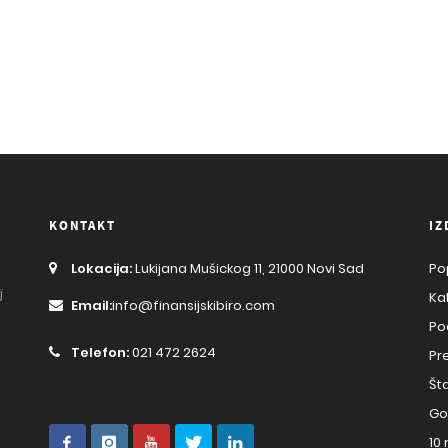
KONTAKT
IZ
Lokacija:
Lukijana Mušickog 11, 21000 Novi Sad
Po
j
Ka
Email:
info@finansijskibiro.com
Po
Telefon:
021 472 2624
Pr
Št
Go
10