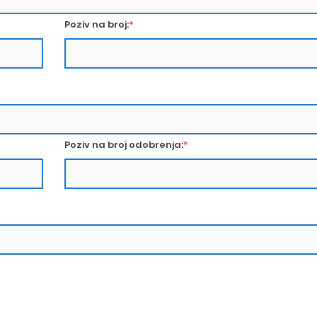
Poziv na broj:
*
Poziv na broj odobrenja:
*