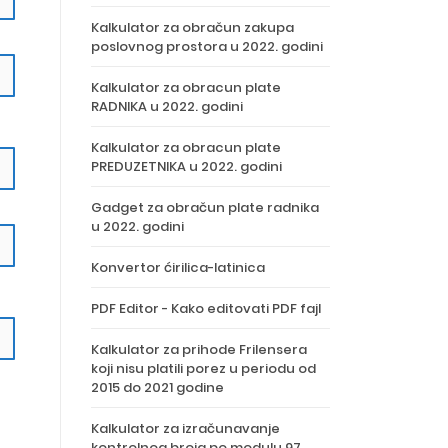
Kalkulator za obračun zakupa
poslovnog prostora u 2022. godini
Kalkulator za obracun plate
RADNIKA u 2022. godini
Kalkulator za obracun plate
PREDUZETNIKA u 2022. godini
Gadget za obračun plate radnika
u 2022. godini
Konvertor ćirilica-latinica
PDF Editor - Kako editovati PDF fajl
Kalkulator za prihode Frilensera
koji nisu platili porez u periodu od
2015 do 2021 godine
Kalkulator za izračunavanje
kontrolnog broja po modulu 97