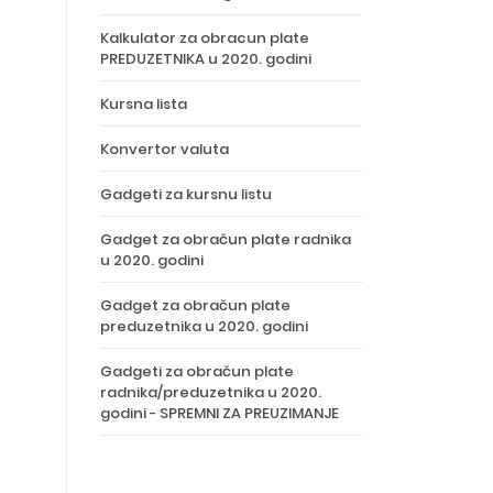
Kalkulator za obracun plate
PREDUZETNIKA u 2020. godini
Kursna lista
Konvertor valuta
Gadgeti za kursnu listu
Gadget za obračun plate radnika
u 2020. godini
Gadget za obračun plate
preduzetnika u 2020. godini
Gadgeti za obračun plate
radnika/preduzetnika u 2020.
godini - SPREMNI ZA PREUZIMANJE