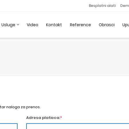
Besplatni alati
Dem
Usluge
Video
Kontakt
Reference
Obrasci
Up
utar naloga za prenos.
Adresa platioca:
*