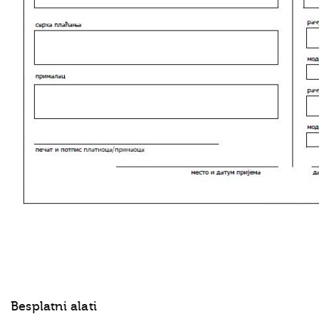
Besplatni alati