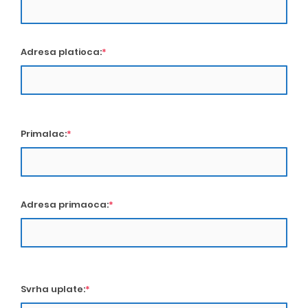
Adresa platioca:
*
Primalac:
*
Adresa primaoca:
*
Svrha uplate:
*