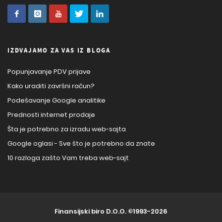
IZDVAJAMO ZA VAS IZ BLOGA
Popunjavanje PDV prijave
Kako uraditi završni račun?
Podešavanje Google analitike
Prednosti internet prodaje
Šta je potrebno za izradu web-sajta
Google oglasi - Sve što je potrebno da znate
10 razloga zašto Vam treba web-sajt
Finansijski biro D.O.O.
©1993-2026