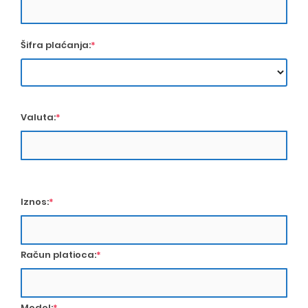
Šifra plaćanja:
*
Valuta:
*
Iznos:
*
Račun platioca:
*
Model:
*