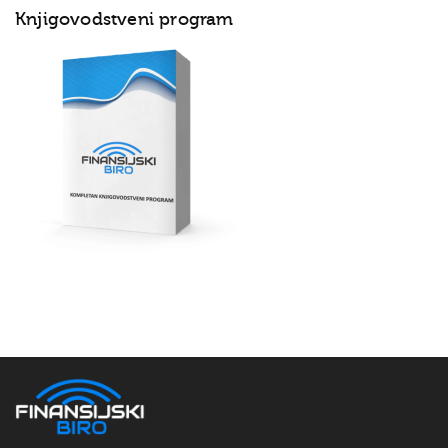
Knjigovodstveni program