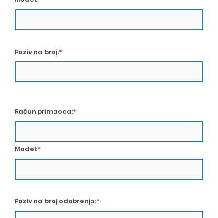
Poziv na broj:
*
Račun primaoca:
*
Model:
*
Poziv na broj odobrenja:
*