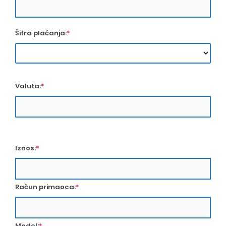
Šifra plaćanja:
*
Valuta:
*
Iznos:
*
Račun primaoca:
*
Model:
*