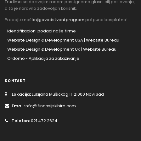
Trudimo se da svojim radom postignemo glavni cilj poslovanja,
a to je naravno zadovoljan korisnik.
Probajte naš
knjigovodstveni program
potpuno besplatno!
Identifikacioni podaci naše firme
Website Design & Development USA | Website Bureau
Website Design & Development UK | Website Bureau
Ordomo - Aplikacija za zakazivanje
KONTAKT
Lokacija:
Lukijana Mušickog 11, 21000 Novi Sad
Email:
info@finansijskibiro.com
Telefon:
021 472 2624