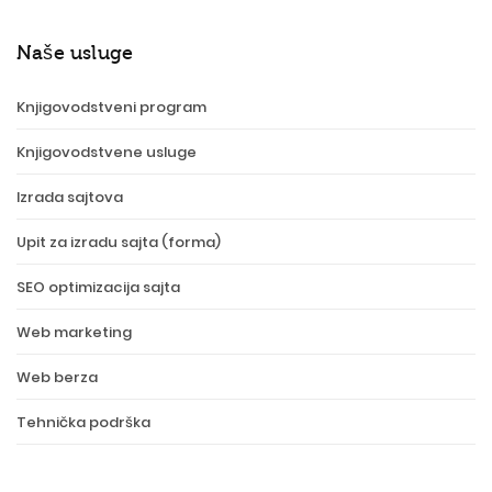
Naše usluge
Knjigovodstveni program
Knjigovodstvene usluge
Izrada sajtova
Upit za izradu sajta (forma)
SEO optimizacija sajta
Web marketing
Web berza
Tehnička podrška