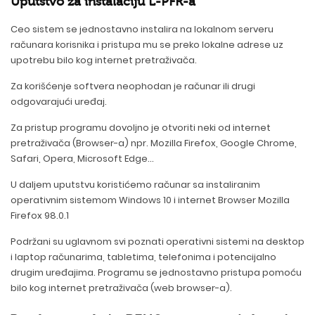
Uputstvo za instalaciju L-PFR-a
Ceo sistem se jednostavno instalira na lokalnom serveru
računara korisnika i pristupa mu se preko lokalne adrese uz
upotrebu bilo kog internet pretraživača.
Za korišćenje softvera neophodan je računar ili drugi
odgovarajući uređaj.
Za pristup programu dovoljno je otvoriti neki od internet
pretraživača (Browser-a) npr. Mozilla Firefox, Google Chrome,
Safari, Opera, Microsoft Edge...
U daljem uputstvu koristićemo računar sa instaliranim
operativnim sistemom Windows 10 i internet Browser Mozilla
Firefox 98.0.1
Podržani su uglavnom svi poznati operativni sistemi na desktop
i laptop računarima, tabletima, telefonima i potencijalno
drugim uređajima. Programu se jednostavno pristupa pomoću
bilo kog internet pretraživača (web browser-a).