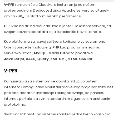
V-PFR
funkcioniše u Cloud-u, a instaliran je na našem
profesionalnom Dedicated Linux Apache serveru sa cPanel-
om na x86_64 platformi visokih performansi.
L-PFR
se nalazi na računaru kod klijenta u lokalnom serveru, sa
svojom bazom podataka koja funkcioniše bez interneta.
Kao platforma za razvoj softvera korišćene su savremene
Open Source tehnologije tj.
PHP
kao programski jezik na
serverskoj strani,
MySQL- Maria DB
baza podataka,
JavaScript, AJAX, jQuery, XML, UML, HTML, CSS i dr.
V-PFR
Komunikacija sa sistemom se obavlja isključivo putem
interneta i omogućava simultani rad velikog broja korisnika bez
potrebe dodatnih instalacija i prilagođavanja, po principu
internet portala, sa svim standardnim sigurnosnim pristupnim
protokolima.
Svaki korisnik pristupa sistemu koristeći jedinstveno korisničko