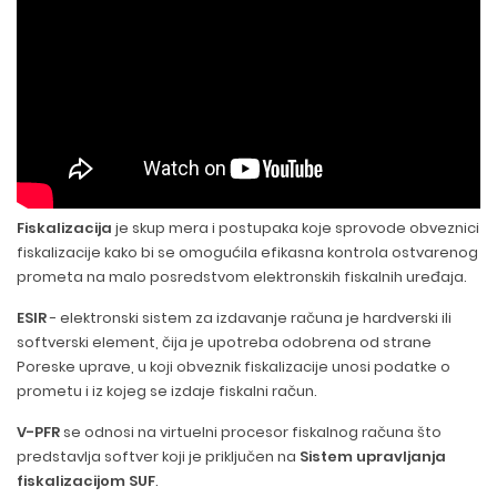
Fiskalizacija
je skup mera i postupaka koje sprovode obveznici
fiskalizacije kako bi se omogućila efikasna kontrola ostvarenog
prometa na malo posredstvom elektronskih fiskalnih uređaja.
ESIR
- elektronski sistem za izdavanje računa je hardverski ili
softverski element, čija je upotreba odobrena od strane
Poreske uprave, u koji obveznik fiskalizacije unosi podatke o
prometu i iz kojeg se izdaje fiskalni račun.
V-PFR
se odnosi na virtuelni procesor fiskalnog računa što
predstavlja softver koji je priključen na
Sistem upravljanja
fiskalizacijom SUF
.