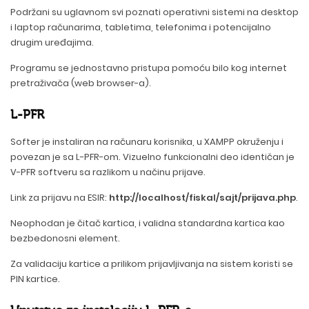
Podržani su uglavnom svi poznati operativni sistemi na desktop
i laptop računarima, tabletima, telefonima i potencijalno
drugim uređajima.
Programu se jednostavno pristupa pomoću bilo kog internet
pretraživača (web browser-a).
L-PFR
Softer je instaliran na računaru korisnika, u XAMPP okruženju i
povezan je sa L-PFR-om. Vizuelno funkcionalni deo identičan je
V-PFR softveru sa razlikom u načinu prijave.
Link za prijavu na ESIR:
http://localhost/fiskal/sajt/prijava.php
.
Neophodan je čitač kartica, i validna standardna kartica kao
bezbedonosni element.
Za validaciju kartice a prilikom prijavljivanja na sistem koristi se
PIN kartice.