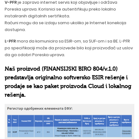
V-PFR
je zapravo internet servis koji objavljuje i održava
Poreska uprava. Korisnici se autentifikuju preko lokalno
instaliranih digitalnih sertifikata.
Računi mogu da se izdaju samo ukoliko je Internet konekcija
dostupna.
L-PFR
mora da komunicira sa ESIR-om, sa SUF-om i sa BE. L-PFR
po specifikaciji može da proizvede bilo koji proizvođač uz uslov
da ga odobri Poreska uprava.
Naš proizvod (FINANSIJSKI BIRO 804/v.1.0)
predstavlja originalno softversko ESIR rešenje i
prodaje se kao paket proizvoda Cloud i lokalnog
rešenja.