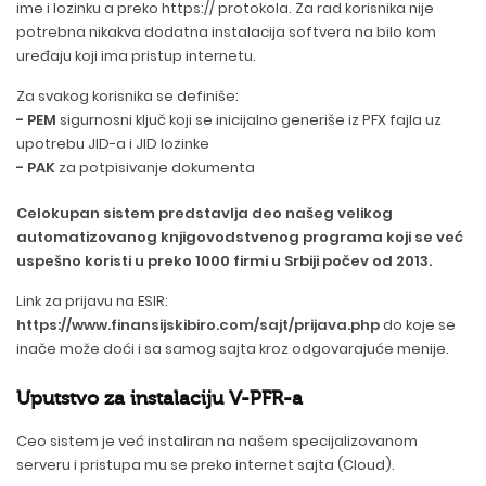
ime i lozinku a preko https:// protokola. Za rad korisnika nije
potrebna nikakva dodatna instalacija softvera na bilo kom
uređaju koji ima pristup internetu.
Za svakog korisnika se definiše:
- PEM
sigurnosni ključ koji se inicijalno generiše iz PFX fajla uz
upotrebu JID-a i JID lozinke
- PAK
za potpisivanje dokumenta
Celokupan sistem predstavlja deo našeg velikog
automatizovanog knjigovodstvenog programa koji se već
uspešno koristi u preko 1000 firmi u Srbiji počev od 2013.
Link za prijavu na ESIR:
https://www.finansijskibiro.com/sajt/prijava.php
do koje se
inače može doći i sa samog sajta kroz odgovarajuće menije.
Uputstvo za instalaciju V-PFR-a
Ceo sistem je već instaliran na našem specijalizovanom
serveru i pristupa mu se preko internet sajta (Cloud).