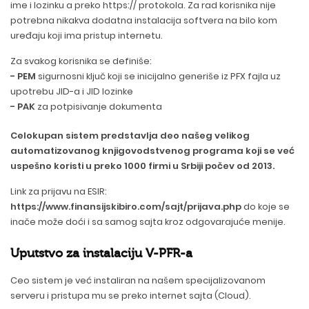
ime i lozinku a preko https:// protokola. Za rad korisnika nije
potrebna nikakva dodatna instalacija softvera na bilo kom
uređaju koji ima pristup internetu.
Za svakog korisnika se definiše:
- PEM
sigurnosni ključ koji se inicijalno generiše iz PFX fajla uz
upotrebu JID-a i JID lozinke
- PAK
za potpisivanje dokumenta
Celokupan sistem predstavlja deo našeg velikog
automatizovanog knjigovodstvenog programa koji se već
uspešno koristi u preko 1000 firmi u Srbiji počev od 2013.
Link za prijavu na ESIR:
https://www.finansijskibiro.com/sajt/prijava.php
do koje se
inače može doći i sa samog sajta kroz odgovarajuće menije.
Uputstvo za instalaciju V-PFR-a
Ceo sistem je već instaliran na našem specijalizovanom
serveru i pristupa mu se preko internet sajta (Cloud).