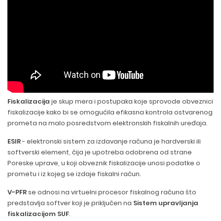
Fiskalizacija
je skup mera i postupaka koje sprovode obveznici
fiskalizacije kako bi se omogućila efikasna kontrola ostvarenog
prometa na malo posredstvom elektronskih fiskalnih uređaja.
ESIR
- elektronski sistem za izdavanje računa je hardverski ili
softverski element, čija je upotreba odobrena od strane
Poreske uprave, u koji obveznik fiskalizacije unosi podatke o
prometu i iz kojeg se izdaje fiskalni račun.
V-PFR
se odnosi na virtuelni procesor fiskalnog računa što
predstavlja softver koji je priključen na
Sistem upravljanja
fiskalizacijom SUF
.