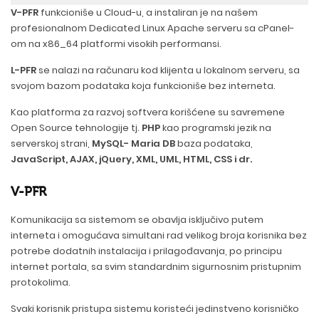
V-PFR
funkcioniše u Cloud-u, a instaliran je na našem
profesionalnom Dedicated Linux Apache serveru sa cPanel-
om na x86_64 platformi visokih performansi.
L-PFR
se nalazi na računaru kod klijenta u lokalnom serveru, sa
svojom bazom podataka koja funkcioniše bez interneta.
Kao platforma za razvoj softvera korišćene su savremene
Open Source tehnologije tj.
PHP
kao programski jezik na
serverskoj strani,
MySQL- Maria DB
baza podataka,
JavaScript, AJAX, jQuery, XML, UML, HTML, CSS i dr.
V-PFR
Komunikacija sa sistemom se obavlja isključivo putem
interneta i omogućava simultani rad velikog broja korisnika bez
potrebe dodatnih instalacija i prilagođavanja, po principu
internet portala, sa svim standardnim sigurnosnim pristupnim
protokolima.
Svaki korisnik pristupa sistemu koristeći jedinstveno korisničko