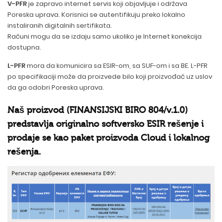
V-PFR
je zapravo internet servis koji objavljuje i održava
Poreska uprava. Korisnici se autentifikuju preko lokalno
instaliranih digitalnih sertifikata.
Računi mogu da se izdaju samo ukoliko je Internet konekcija
dostupna.
L-PFR
mora da komunicira sa ESIR-om, sa SUF-om i sa BE. L-PFR
po specifikaciji može da proizvede bilo koji proizvođač uz uslov
da ga odobri Poreska uprava.
Naš proizvod (FINANSIJSKI BIRO 804/v.1.0)
predstavlja originalno softversko ESIR rešenje i
prodaje se kao paket proizvoda Cloud i lokalnog
rešenja.