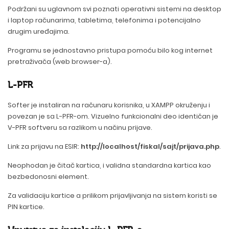
Podržani su uglavnom svi poznati operativni sistemi na desktop
i laptop računarima, tabletima, telefonima i potencijalno
drugim uređajima.
Programu se jednostavno pristupa pomoću bilo kog internet
pretraživača (web browser-a).
L-PFR
Softer je instaliran na računaru korisnika, u XAMPP okruženju i
povezan je sa L-PFR-om. Vizuelno funkcionalni deo identičan je
V-PFR softveru sa razlikom u načinu prijave.
Link za prijavu na ESIR:
http://localhost/fiskal/sajt/prijava.php
.
Neophodan je čitač kartica, i validna standardna kartica kao
bezbedonosni element.
Za validaciju kartice a prilikom prijavljivanja na sistem koristi se
PIN kartice.