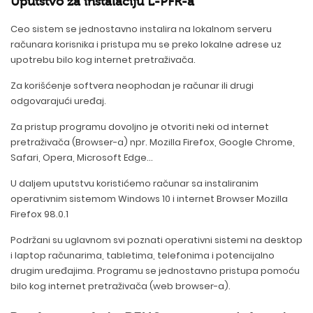
Uputstvo za instalaciju L-PFR-a
Ceo sistem se jednostavno instalira na lokalnom serveru
računara korisnika i pristupa mu se preko lokalne adrese uz
upotrebu bilo kog internet pretraživača.
Za korišćenje softvera neophodan je računar ili drugi
odgovarajući uređaj.
Za pristup programu dovoljno je otvoriti neki od internet
pretraživača (Browser-a) npr. Mozilla Firefox, Google Chrome,
Safari, Opera, Microsoft Edge...
U daljem uputstvu koristićemo računar sa instaliranim
operativnim sistemom Windows 10 i internet Browser Mozilla
Firefox 98.0.1
Podržani su uglavnom svi poznati operativni sistemi na desktop
i laptop računarima, tabletima, telefonima i potencijalno
drugim uređajima. Programu se jednostavno pristupa pomoću
bilo kog internet pretraživača (web browser-a).