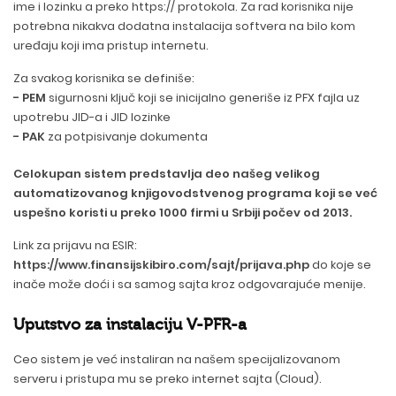
ime i lozinku a preko https:// protokola. Za rad korisnika nije
potrebna nikakva dodatna instalacija softvera na bilo kom
uređaju koji ima pristup internetu.
Za svakog korisnika se definiše:
- PEM
sigurnosni ključ koji se inicijalno generiše iz PFX fajla uz
upotrebu JID-a i JID lozinke
- PAK
za potpisivanje dokumenta
Celokupan sistem predstavlja deo našeg velikog
automatizovanog knjigovodstvenog programa koji se već
uspešno koristi u preko 1000 firmi u Srbiji počev od 2013.
Link za prijavu na ESIR:
https://www.finansijskibiro.com/sajt/prijava.php
do koje se
inače može doći i sa samog sajta kroz odgovarajuće menije.
Uputstvo za instalaciju V-PFR-a
Ceo sistem je već instaliran na našem specijalizovanom
serveru i pristupa mu se preko internet sajta (Cloud).