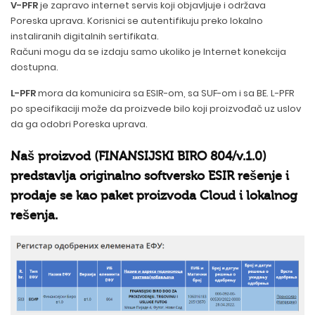
V-PFR
je zapravo internet servis koji objavljuje i održava
Poreska uprava. Korisnici se autentifikuju preko lokalno
instaliranih digitalnih sertifikata.
Računi mogu da se izdaju samo ukoliko je Internet konekcija
dostupna.
L-PFR
mora da komunicira sa ESIR-om, sa SUF-om i sa BE. L-PFR
po specifikaciji može da proizvede bilo koji proizvođač uz uslov
da ga odobri Poreska uprava.
Naš proizvod (FINANSIJSKI BIRO 804/v.1.0)
predstavlja originalno softversko ESIR rešenje i
prodaje se kao paket proizvoda Cloud i lokalnog
rešenja.