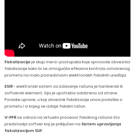
Fiskalizacija
je skup mera i postupaka koje sprovode obveznici
fiskalizacije kako bi se omogućila efikasna kontrola ostvarenog
prometa na malo posredstvom elektronskih fiskalnih uređaja.
ESIR
- elektronski sistem za izdavanje računa je hardverski ili
softverski element, čija je upotreba odobrena od strane
Poreske uprave, u koji obveznik fiskalizacije unosi podatke o
prometu i iz kojeg se izdaje fiskalni račun.
V-PFR
se odnosi na virtuelni procesor fiskalnog računa što
predstavlja softver koji je priključen na
Sistem upravljanja
fiskalizacijom SUF
.