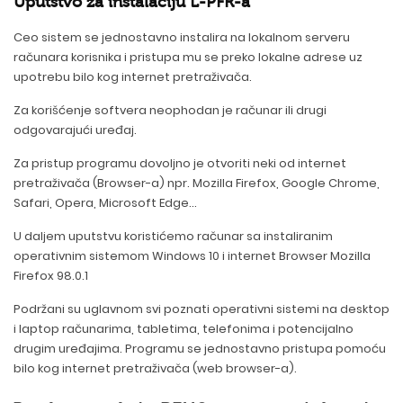
Uputstvo za instalaciju L-PFR-a
Ceo sistem se jednostavno instalira na lokalnom serveru
računara korisnika i pristupa mu se preko lokalne adrese uz
upotrebu bilo kog internet pretraživača.
Za korišćenje softvera neophodan je računar ili drugi
odgovarajući uređaj.
Za pristup programu dovoljno je otvoriti neki od internet
pretraživača (Browser-a) npr. Mozilla Firefox, Google Chrome,
Safari, Opera, Microsoft Edge...
U daljem uputstvu koristićemo računar sa instaliranim
operativnim sistemom Windows 10 i internet Browser Mozilla
Firefox 98.0.1
Podržani su uglavnom svi poznati operativni sistemi na desktop
i laptop računarima, tabletima, telefonima i potencijalno
drugim uređajima. Programu se jednostavno pristupa pomoću
bilo kog internet pretraživača (web browser-a).