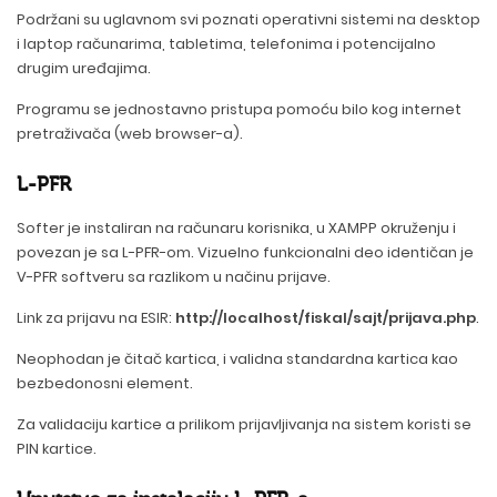
Podržani su uglavnom svi poznati operativni sistemi na desktop
i laptop računarima, tabletima, telefonima i potencijalno
drugim uređajima.
Programu se jednostavno pristupa pomoću bilo kog internet
pretraživača (web browser-a).
L-PFR
Softer je instaliran na računaru korisnika, u XAMPP okruženju i
povezan je sa L-PFR-om. Vizuelno funkcionalni deo identičan je
V-PFR softveru sa razlikom u načinu prijave.
Link za prijavu na ESIR:
http://localhost/fiskal/sajt/prijava.php
.
Neophodan je čitač kartica, i validna standardna kartica kao
bezbedonosni element.
Za validaciju kartice a prilikom prijavljivanja na sistem koristi se
PIN kartice.