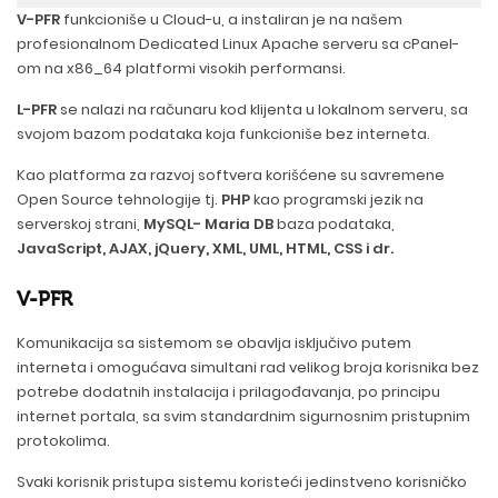
V-PFR
funkcioniše u Cloud-u, a instaliran je na našem
profesionalnom Dedicated Linux Apache serveru sa cPanel-
om na x86_64 platformi visokih performansi.
L-PFR
se nalazi na računaru kod klijenta u lokalnom serveru, sa
svojom bazom podataka koja funkcioniše bez interneta.
Kao platforma za razvoj softvera korišćene su savremene
Open Source tehnologije tj.
PHP
kao programski jezik na
serverskoj strani,
MySQL- Maria DB
baza podataka,
JavaScript, AJAX, jQuery, XML, UML, HTML, CSS i dr.
V-PFR
Komunikacija sa sistemom se obavlja isključivo putem
interneta i omogućava simultani rad velikog broja korisnika bez
potrebe dodatnih instalacija i prilagođavanja, po principu
internet portala, sa svim standardnim sigurnosnim pristupnim
protokolima.
Svaki korisnik pristupa sistemu koristeći jedinstveno korisničko