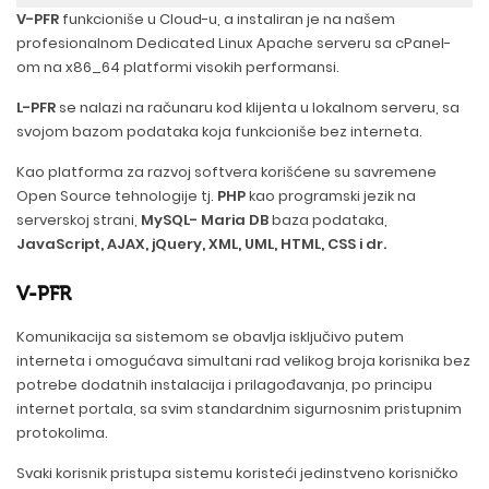
V-PFR
funkcioniše u Cloud-u, a instaliran je na našem
profesionalnom Dedicated Linux Apache serveru sa cPanel-
om na x86_64 platformi visokih performansi.
L-PFR
se nalazi na računaru kod klijenta u lokalnom serveru, sa
svojom bazom podataka koja funkcioniše bez interneta.
Kao platforma za razvoj softvera korišćene su savremene
Open Source tehnologije tj.
PHP
kao programski jezik na
serverskoj strani,
MySQL- Maria DB
baza podataka,
JavaScript, AJAX, jQuery, XML, UML, HTML, CSS i dr.
V-PFR
Komunikacija sa sistemom se obavlja isključivo putem
interneta i omogućava simultani rad velikog broja korisnika bez
potrebe dodatnih instalacija i prilagođavanja, po principu
internet portala, sa svim standardnim sigurnosnim pristupnim
protokolima.
Svaki korisnik pristupa sistemu koristeći jedinstveno korisničko