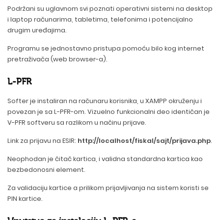
Podržani su uglavnom svi poznati operativni sistemi na desktop
i laptop računarima, tabletima, telefonima i potencijalno
drugim uređajima.
Programu se jednostavno pristupa pomoću bilo kog internet
pretraživača (web browser-a).
L-PFR
Softer je instaliran na računaru korisnika, u XAMPP okruženju i
povezan je sa L-PFR-om. Vizuelno funkcionalni deo identičan je
V-PFR softveru sa razlikom u načinu prijave.
Link za prijavu na ESIR:
http://localhost/fiskal/sajt/prijava.php
.
Neophodan je čitač kartica, i validna standardna kartica kao
bezbedonosni element.
Za validaciju kartice a prilikom prijavljivanja na sistem koristi se
PIN kartice.