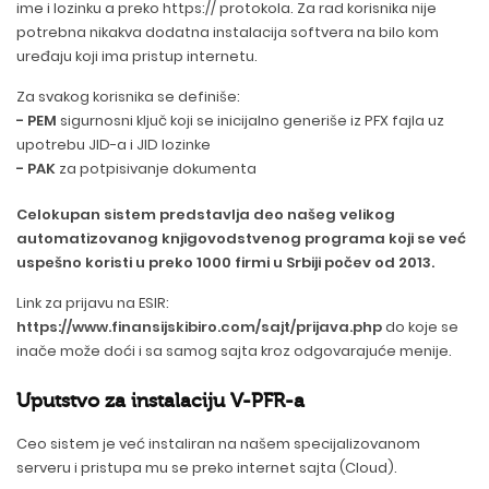
ime i lozinku a preko https:// protokola. Za rad korisnika nije
potrebna nikakva dodatna instalacija softvera na bilo kom
uređaju koji ima pristup internetu.
Za svakog korisnika se definiše:
- PEM
sigurnosni ključ koji se inicijalno generiše iz PFX fajla uz
upotrebu JID-a i JID lozinke
- PAK
za potpisivanje dokumenta
Celokupan sistem predstavlja deo našeg velikog
automatizovanog knjigovodstvenog programa koji se već
uspešno koristi u preko 1000 firmi u Srbiji počev od 2013.
Link za prijavu na ESIR:
https://www.finansijskibiro.com/sajt/prijava.php
do koje se
inače može doći i sa samog sajta kroz odgovarajuće menije.
Uputstvo za instalaciju V-PFR-a
Ceo sistem je već instaliran na našem specijalizovanom
serveru i pristupa mu se preko internet sajta (Cloud).