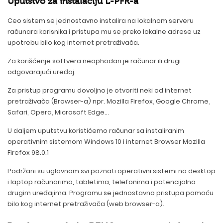
Uputstvo za instalaciju L-PFR-a
Ceo sistem se jednostavno instalira na lokalnom serveru
računara korisnika i pristupa mu se preko lokalne adrese uz
upotrebu bilo kog internet pretraživača.
Za korišćenje softvera neophodan je računar ili drugi
odgovarajući uređaj.
Za pristup programu dovoljno je otvoriti neki od internet
pretraživača (Browser-a) npr. Mozilla Firefox, Google Chrome,
Safari, Opera, Microsoft Edge...
U daljem uputstvu koristićemo računar sa instaliranim
operativnim sistemom Windows 10 i internet Browser Mozilla
Firefox 98.0.1
Podržani su uglavnom svi poznati operativni sistemi na desktop
i laptop računarima, tabletima, telefonima i potencijalno
drugim uređajima. Programu se jednostavno pristupa pomoću
bilo kog internet pretraživača (web browser-a).