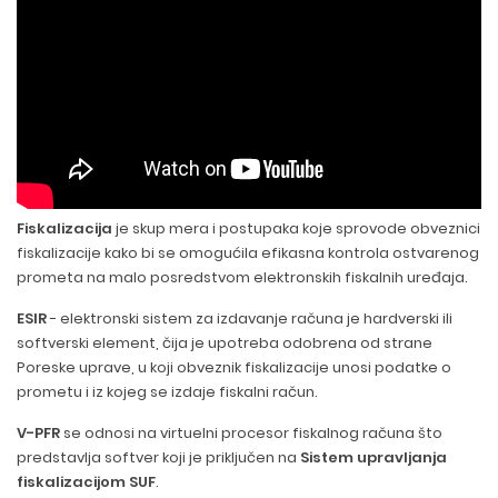
Fiskalizacija
je skup mera i postupaka koje sprovode obveznici
fiskalizacije kako bi se omogućila efikasna kontrola ostvarenog
prometa na malo posredstvom elektronskih fiskalnih uređaja.
ESIR
- elektronski sistem za izdavanje računa je hardverski ili
softverski element, čija je upotreba odobrena od strane
Poreske uprave, u koji obveznik fiskalizacije unosi podatke o
prometu i iz kojeg se izdaje fiskalni račun.
V-PFR
se odnosi na virtuelni procesor fiskalnog računa što
predstavlja softver koji je priključen na
Sistem upravljanja
fiskalizacijom SUF
.