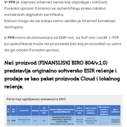
V-PFR
je zapravo internet servis koji objavljuje i održava
Poreska uprava. Korisnici se autentifikuju preko lokalno
instaliranih digitalnih sertifikata.
Računi mogu da se izdaju samo ukoliko je Internet konekcija
dostupna.
L-PFR
mora da komunicira sa ESIR-om, sa SUF-om i sa BE. L-PFR
po specifikaciji može da proizvede bilo koji proizvođač uz uslov
da ga odobri Poreska uprava.
Naš proizvod (FINANSIJSKI BIRO 804/v.1.0)
predstavlja originalno softversko ESIR rešenje i
prodaje se kao paket proizvoda Cloud i lokalnog
rešenja.