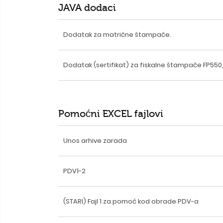
JAVA dodaci
Dodatak za matrične štampače.
Dodatak (sertifikat) za fiskalne štampače FP550, 
Pomoćni EXCEL fajlovi
Unos arhive zarada
PDV1-2
(STARI) Fajl 1 za pomoć kod obrade PDV-a