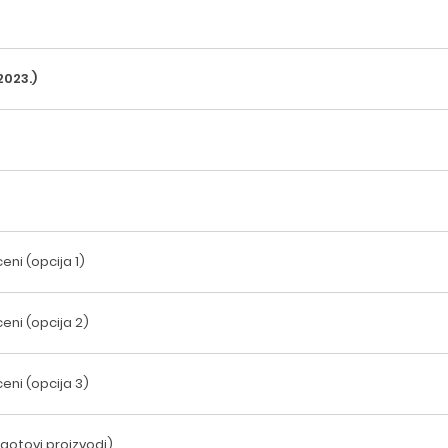
2023.)
ni (opcija 1)
eni (opcija 2)
eni (opcija 3)
 gotovi proizvodi)