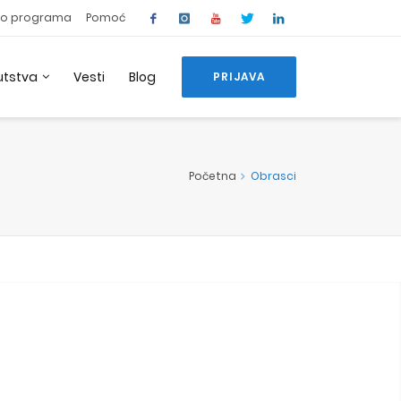
o programa
Pomoć
utstva
Vesti
Blog
PRIJAVA
Početna
Obrasci