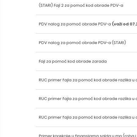
(STARI) Fajl 2 za pomoć kod obrade PDV-a
PDV nalog za pomoć obrade PDV-a
(važi od 07.
PDV nalog za pomoć obrade PDV-a (STARI)
Fajl za pomoć kod obrade zarada
RUC primer fajla za pomoć kod obrade razlika u ce
RUC primer fajla za pomoć kod obrade razlika u c
RUC primer fajla za pomoć kod obrade razlika u c
Primer korekcije u finansijama salda u mp (roba i