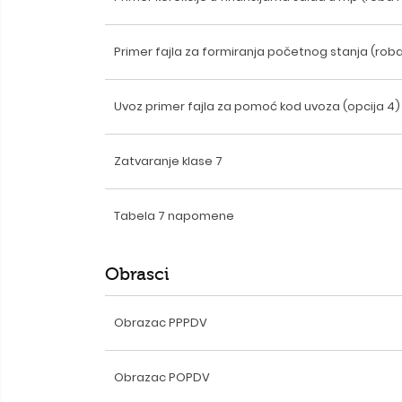
Primer fajla za formiranja početnog stanja (roba 
Uvoz primer fajla za pomoć kod uvoza (opcija 4)
Zatvaranje klase 7
Tabela 7 napomene
Obrasci
Obrazac PPPDV
Obrazac POPDV