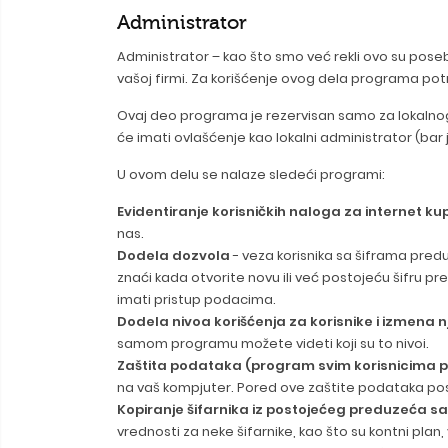
Administrator
Administrator – kao što smo već rekli ovo su pos
vašoj firmi. Za korišćenje ovog dela programa pot
Ovaj deo programa je rezervisan samo za lokalnog 
će imati ovlašćenje kao lokalni administrator (bar
U ovom delu se nalaze sledeći programi:
Evidentiranje korisničkih naloga za internet ku
nas.
Dodela dozvola
- veza korisnika sa šiframa pred
znaći kada otvorite novu ili već postojeću šifru p
imati pristup podacima.
Dodela nivoa korišćenja za korisnike i izmena 
samom programu možete videti koji su to nivoi.
Zaštita podataka (program svim korisnicima p
na vaš kompjuter. Pored ove zaštite podataka pos
Kopiranje šifarnika iz postojećeg preduzeća 
vrednosti za neke šifarnike, kao što su kontni pla