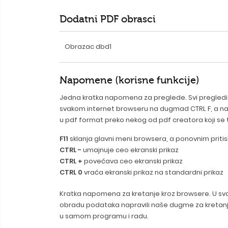
Dodatni PDF obrasci
Obrazac dbd1
Napomene (korisne funkcije)
Jedna kratka napomena za preglede. Svi pregledi n
svakom internet browseru na dugmad CTRL F, a nak
u pdf format preko nekog od pdf creatora koji se
F11
sklanja glavni meni browsera, a ponovnim pritis
CTRL -
umajnuje ceo ekranski prikaz
CTRL +
povećava ceo ekranski prikaz
CTRL 0
vraća ekranski prikaz na standardni prikaz
Kratka napomena za kretanje kroz browsere. U svak
obradu podataka napravili naše dugme za kretanje 
u samom programu i radu.