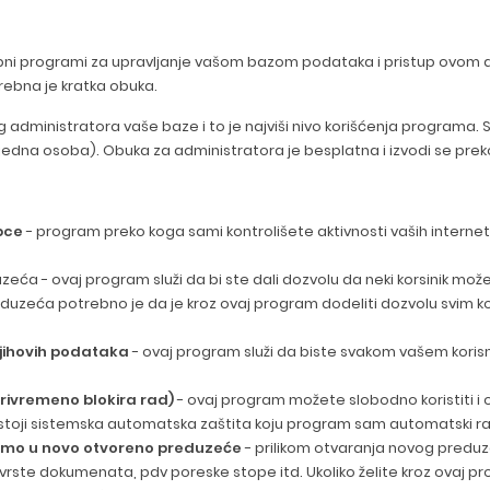
ebni programi za upravljanje vašom bazom podataka i pristup ovom 
rebna je kratka obuka.
administratora vaše baze i to je najviši nivo korišćenja programa. 
 jedna osoba). Obuka za administratora je besplatna i izvodi se prek
pce
- program preko koga sami kontrolišete aktivnosti vaših internet 
uzeća - ovaj program služi da bi ste dali dozvolu da neki korsinik m
reduzeća potrebno je da je kroz ovaj program dodeliti dozvolu svim k
njihovih podataka
- ovaj program služi da biste svakom vašem korisni
rivremeno blokira rad)
- ovaj program možete slobodno koristiti 
toji sistemska automatska zaštita koju program sam automatski rad
samo u novo otvoreno preduzeće
- prilikom otvaranja novog preduz
n, vrste dokumenata, pdv poreske stope itd. Ukoliko želite kroz ovaj 