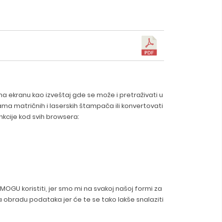
a ekranu kao izveštaj gde se može i pretraživati u
 matričnih i laserskih štampača ili konvertovati
kcije kod svih browsera:
GU koristiti, jer smo mi na svakoj našoj formi za
 obradu podataka jer će te se tako lakše snalaziti