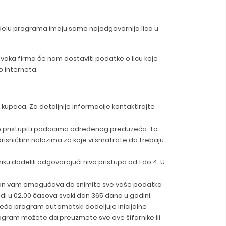
delu programa imaju samo najodgovornija lica u
Svaka firma će nam dostaviti podatke o licu koje
o interneta.
kupaca. Za detaljnije informacije kontaktirajte
ože pristupiti podacima određenog preduzeća. To
orisničkim nalozima za koje vi smatrate da trebaju
ku dodelili odgovarajući nivo pristupa od 1 do 4. U
i on vam omogućava da snimite sve vaše podatka
i u 02.00 časova svaki dan 365 dana u godini.
eća program automatski dodeljuje inicijalne
program možete da preuzmete sve ove šifarnike ili