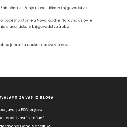
. Zaključna knjiženja u analitičkom knjigovodstvu
početno stanje u Novoj godini. Naravno uslov je
nja u analitičkom knjigovodstvu (roba,
ebna je kratka obuka i obavezno nas
DVAJAMO ZA VAS IZ BLOGA
punjavanje PDV prijave
ko uraditi završni račun?
dešavanje Google analitike