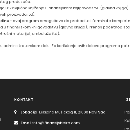
netog preduzeća.
ja u: Zaključna knjiženja u finansijskom knjigovodstvu (glavna knjiga)
ovih proizvoda itd).
odinu
- ovaj program omogućava da prebacite i formirate kompletno 
nja u finansijskom knjigovodstvu (glavna knjiga). Prenos početnog sta
trošni materijal, ambalaža itd).
u administratorskom delu. Za korišćenje ovih delova programa potr
KONTAKT
IZ
Lokacija:
Lukijana Mušickog 11, 21000 Novi Sad
Po
j
Ka
Email:
info@finansijskibiro.com
Po