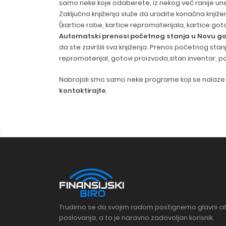
samo neke koje odaberete, iz nekog već ranije u
Zaključna knjiženja služe da uradite konačna knjižen
(kartice robe, kartice repromaterijala, kartice got
Automatski prenosi početnog stanja u Novu g
da ste završili sva knjiženja. Prenos početnog sta
repromaterijal, gotovi proizvoda,sitan inventar, po
Nabrojali smo samo neke programe koji se nalaze 
kontaktirajte
.
Trudimo se da svojim radom postignemo glavni cil
poslovanja, a to je naravno zadovoljan korisnik.