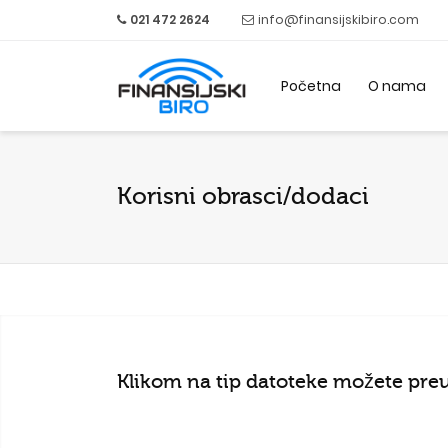
021 472 2624
info@finansijskibiro.com
Početna
O nama
Korisni obrasci/dodaci
Klikom na tip datoteke možete preuz