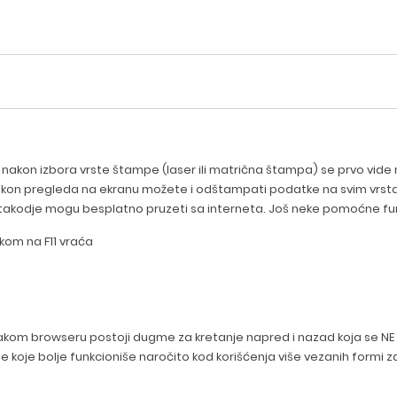
akon izbora vrste štampe (laser ili matrična štampa) se prvo vide n
on pregleda na ekranu možete i odštampati podatke na svim vrstama
 takodje mogu besplatno pruzeti sa interneta. Još neke pomoćne fun
kom na F11 vraća
om browseru postoji dugme za kretanje napred i nazad koja se NE MO
koje bolje funkcioniše naročito kod korišćenja više vezanih formi za