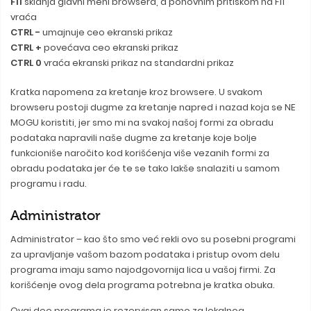
F11
sklanja glavni meni browsera, a ponovnim pritiskom na F11
vraća
CTRL -
umajnuje ceo ekranski prikaz
CTRL +
povećava ceo ekranski prikaz
CTRL 0
vraća ekranski prikaz na standardni prikaz
Kratka napomena za kretanje kroz browsere. U svakom
browseru postoji dugme za kretanje napred i nazad koja se NE
MOGU koristiti, jer smo mi na svakoj našoj formi za obradu
podataka napravili naše dugme za kretanje koje bolje
funkcioniše naročito kod korišćenja više vezanih formi za
obradu podataka jer će te se tako lakše snalaziti u samom
programu i radu.
Administrator
Administrator – kao što smo već rekli ovo su posebni programi
za upravljanje vašom bazom podataka i pristup ovom delu
programa imaju samo najodgovornija lica u vašoj firmi. Za
korišćenje ovog dela programa potrebna je kratka obuka.
Ovaj deo programa je rezervisan samo za lokalnog