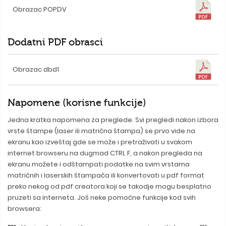
Obrazac POPDV
Dodatni PDF obrasci
Obrazac dbd1
Napomene (korisne funkcije)
Jedna kratka napomena za preglede. Svi pregledi nakon izbora
vrste štampe (laser ili matrična štampa) se prvo vide na
ekranu kao izveštaj gde se može i pretraživati u svakom
internet browseru na dugmad CTRL F, a nakon pregleda na
ekranu možete i odštampati podatke na svim vrstama
matričnih i laserskih štampača ili konvertovati u pdf format
preko nekog od pdf creatora koji se takodje mogu besplatno
pruzeti sa interneta. Još neke pomoćne funkcije kod svih
browsera: