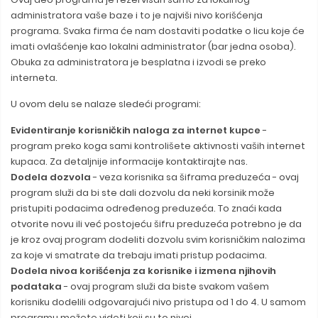
administratora vaše baze i to je najviši nivo korišćenja
programa. Svaka firma će nam dostaviti podatke o licu koje će
imati ovlašćenje kao lokalni administrator (bar jedna osoba).
Obuka za administratora je besplatna i izvodi se preko
interneta.
U ovom delu se nalaze sledeći programi:
Evidentiranje korisničkih naloga za internet kupce
-
program preko koga sami kontrolišete aktivnosti vaših internet
kupaca. Za detaljnije informacije kontaktirajte nas.
Dodela dozvola
- veza korisnika sa šiframa preduzeća - ovaj
program služi da bi ste dali dozvolu da neki korsinik može
pristupiti podacima određenog preduzeća. To znaći kada
otvorite novu ili već postojeću šifru preduzeća potrebno je da
je kroz ovaj program dodeliti dozvolu svim korisničkim nalozima
za koje vi smatrate da trebaju imati pristup podacima.
Dodela nivoa korišćenja za korisnike i izmena njihovih
podataka
- ovaj program služi da biste svakom vašem
korisniku dodelili odgovarajući nivo pristupa od 1 do 4. U samom
programu možete videti koji su to nivoi.