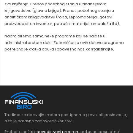
sva knjiženja. Prenos početnog stanja u finansijskom
knjigovodstvu (glavna knjiga). Prenos početnog stanja u
analitičkom knjigovodstvu (roba, repromaterijal, gotovi
proizvoda,sitan inventar, potrošni materijal, ambalaža itd).
Nabrojali smo samo neke programe koji se nalaze u
administratorskom delu. Za korišćenje ovih delova programa
potrebna je kratka obuka i obavezno nas
kontaktirajte
.
Trudimo se da svojim radom postignemo glavni cilj poslovanja,
a to je naravno zadovoljan korisnik.
Probajte naš
knjigovodstveni program
potpuno besplatno!