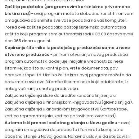
Zaštita podataka (program svim korisnicima privremeno
blokira rad)
- ovaj program možete slobodno koristiti i on vam
omogućava da snimite sve vaše podatka na vaš kompjuter.
Pored ove zaštite podataka postoji sistemska automatska
zaštita koju program sam automatski radi u 02.00 časova svaki
dan 365 dana u godini.
Kopiranje šifarnika iz postojećeg preduzeća samo u novo
otvoreno preduzeće
- prilikom otvaranja novog preduzeća
program automatski dodeljuje inicijalne vrednosti za neke
šifarnike, kao što su kontni plan, vrste dokumenata, pdv
poreske stope itd. Ukoliko želite kroz ovaj program možete da
preuzmete sve ove šifarnike ili samo neke koje odaberete, iz
nekog već ranije unetog preduzeća.
Zaključna knjiženja služe da uradite konačna knjiženja u:
Zaključna knjiženja u finansijskom knjigovodstvu (glavna knjiga).
Zaključna knjiženja u analitičkom knjigovodstvu (kartice robe,
kartice repromaterijala, kartice gotovih proizvoda itd).
Automatski prenosi početnog stanja u Novu godinu
- ovaj
program omogućava da prebacite i formirate kompletno
početno stanje u Novoj godini. Naravno uslov je da ste završili