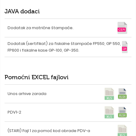
JAVA dodaci
Dodatak za matrične štampače.
Dodatak (sertifikat) za fiskalne štampače FP550, GP 550,
FP600 i fiskalne kase GP-100, GP-350.
Pomoćni EXCEL fajlovi
Unos arhive zarada
PDV1-2
(STARI) Fajl 1 za pomoć kod obrade PDV-a