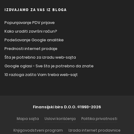
IZDVAJAMO ZA VAS IZ BLOGA
Popunjavanje PDV prijave
Kako uraditi završni račun?
Podešavanje Google analitike
Prednosti internet prodaje
Šta je potrebno za izradu web-sajta
Google oglasi - Sve što je potrebno da znate
10 razloga zašto Vam treba web-sajt
Finansijski biro D.O.O.
©1993-2026
Mapa sajta
Uslovi korišćenja
Politika privatnosti
Knjigovodstveni program
Izrada internet prodavnice