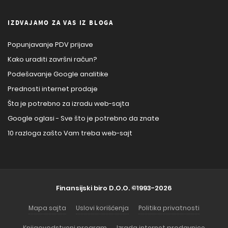
IZDVAJAMO ZA VAS IZ BLOGA
Popunjavanje PDV prijave
Kako uraditi završni račun?
Podešavanje Google analitike
Prednosti internet prodaje
Šta je potrebno za izradu web-sajta
Google oglasi - Sve što je potrebno da znate
10 razloga zašto Vam treba web-sajt
Finansijski biro D.O.O.
©1993-2026
Mapa sajta
Uslovi korišćenja
Politika privatnosti
Knjigovodstveni program
Izrada internet prodavnice