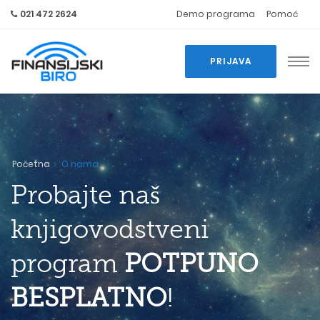
021 472 2624
Demo programa
Pomoć
PRIJAVA
Početna
O nama
Probajte naš
knjigovodstveni
program
POTPUNO
BESPLATNO
!