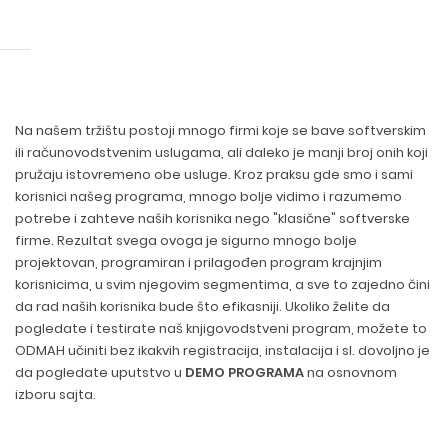
Na našem tržištu postoji mnogo firmi koje se bave softverskim
ili računovodstvenim uslugama, ali daleko je manji broj onih koji
pružaju istovremeno obe usluge. Kroz praksu gde smo i sami
korisnici našeg programa, mnogo bolje vidimo i razumemo
potrebe i zahteve naših korisnika nego "klasične" softverske
firme. Rezultat svega ovoga je sigurno mnogo bolje
projektovan, programiran i prilagođen program krajnjim
korisnicima, u svim njegovim segmentima, a sve to zajedno čini
da rad naših korisnika bude što efikasniji. Ukoliko želite da
pogledate i testirate naš knjigovodstveni program, možete to
ODMAH učiniti bez ikakvih registracija, instalacija i sl. dovoljno je
da pogledate uputstvo u
DEMO PROGRAMA
na osnovnom
izboru sajta.