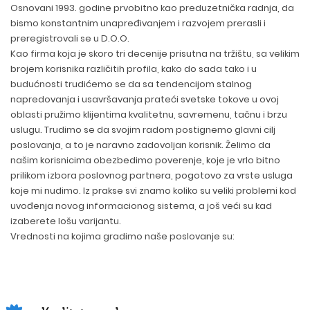
Osnovani 1993. godine prvobitno kao preduzetnička radnja, da
bismo konstantnim unapređivanjem i razvojem prerasli i
preregistrovali se u D.O.O.
Kao firma koja je skoro tri decenije prisutna na tržištu, sa velikim
brojem korisnika različitih profila, kako do sada tako i u
budućnosti trudićemo se da sa tendencijom stalnog
napredovanja i usavršavanja prateći svetske tokove u ovoj
oblasti pružimo klijentima kvalitetnu, savremenu, tačnu i brzu
uslugu. Trudimo se da svojim radom postignemo glavni cilj
poslovanja, a to je naravno zadovoljan korisnik. Želimo da
našim korisnicima obezbedimo poverenje, koje je vrlo bitno
prilikom izbora poslovnog partnera, pogotovo za vrste usluga
koje mi nudimo. Iz prakse svi znamo koliko su veliki problemi kod
uvođenja novog informacionog sistema, a još veći su kad
izaberete lošu varijantu.
Vrednosti na kojima gradimo naše poslovanje su: