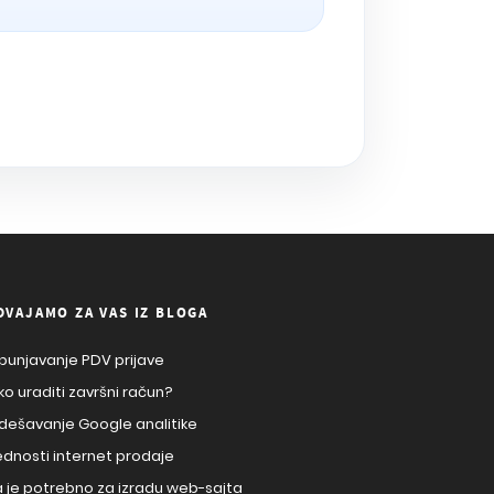
DVAJAMO ZA VAS IZ BLOGA
punjavanje PDV prijave
ko uraditi završni račun?
dešavanje Google analitike
ednosti internet prodaje
a je potrebno za izradu web-sajta