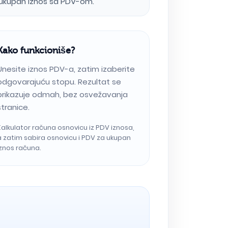
i ukupan iznos sa PDV-om.
Kako funkcioniše?
Unesite iznos PDV-a, zatim izaberite
odgovarajuću stopu. Rezultat se
prikazuje odmah, bez osvežavanja
stranice.
Kalkulator računa osnovicu iz PDV iznosa,
a zatim sabira osnovicu i PDV za ukupan
iznos računa.