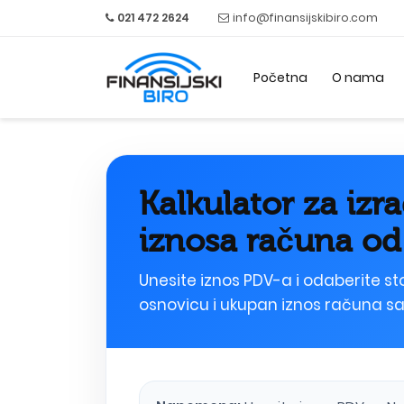
021 472 2624
info@finansijskibiro.com
Početna
O nama
Kalkulator za iz
iznosa računa o
Unesite iznos PDV-a i odaberite s
osnovicu i ukupan iznos računa s