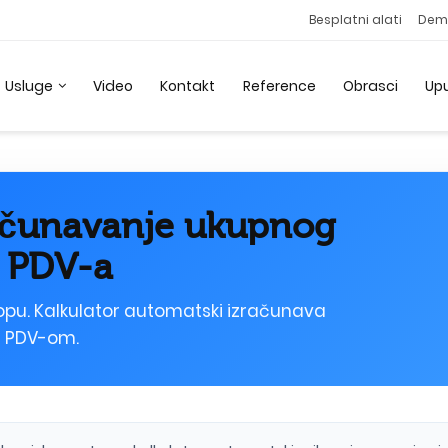
Besplatni alati
Dem
Usluge
Video
Kontakt
Reference
Obrasci
Up
računavanje ukupnog
d PDV-a
topu. Kalkulator automatski izračunava
a PDV-om.