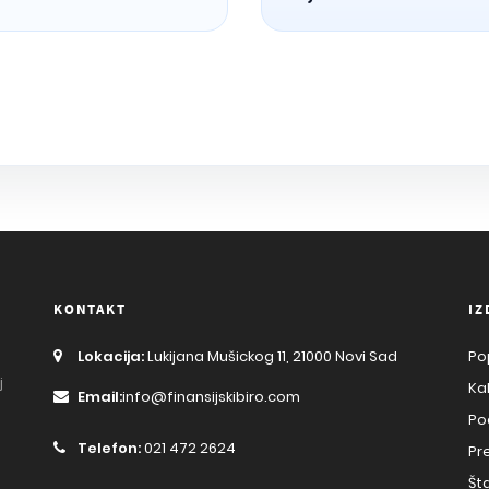
KONTAKT
IZ
Lokacija:
Lukijana Mušickog 11, 21000 Novi Sad
Po
j
Ka
Email:
info@finansijskibiro.com
Po
Telefon:
021 472 2624
Pr
Št