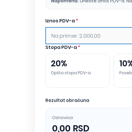
Napomena:
Unesite iznos PDV-a. Na
Iznos PDV-a
*
Stopa PDV-a
*
20%
10
Opšta stopa PDV-a
Poseb
Rezultat obračuna
Osnovica
0,00 RSD