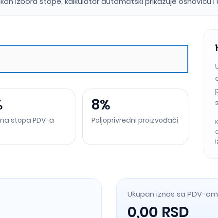
kon izbora stope, kalkulator automatski prikazuje osnovicu 
%
8%
na stopa PDV-a
Poljoprivredni proizvođači
Ukupan iznos sa PDV-om
0,00 RSD