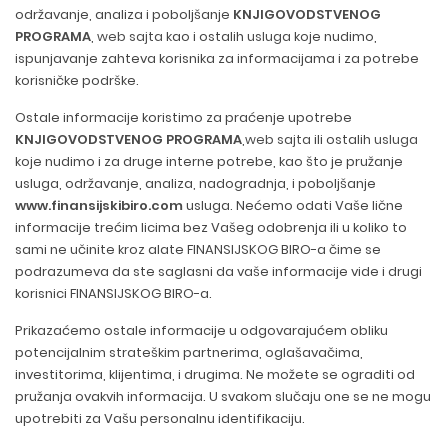
održavanje, analiza i poboljšanje
KNJIGOVODSTVENOG
PROGRAMA
,
web sajta
kao i ostalih
usluga
koje nudimo,
ispunjavanje zahteva korisnika za informacijama i za potrebe
korisničke podrške.
Ostale informacije koristimo za praćenje upotrebe
KNJIGOVODSTVENOG PROGRAMA
,
web sajta
ili ostalih
usluga
koje nudimo i za druge interne potrebe, kao što je pružanje
usluga, održavanje, analiza, nadogradnja, i poboljšanje
www.finansijskibiro.com
usluga. Nećemo odati Vaše lične
informacije trećim licima bez Vašeg odobrenja ili u koliko to
sami ne učinite kroz alate FINANSIJSKOG BIRO-a čime se
podrazumeva da ste saglasni da vaše informacije vide i drugi
korisnici FINANSIJSKOG BIRO-a.
Prikazaćemo ostale informacije u odgovarajućem obliku
potencijalnim strateškim partnerima, oglašavačima,
investitorima, klijentima, i drugima. Ne možete se ograditi od
pružanja ovakvih informacija. U svakom slučaju one se ne mogu
upotrebiti za Vašu personalnu identifikaciju.