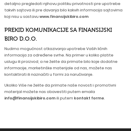
detaljno pregledati njihovu politiku privatnosti pre upotrebe
takvih sajtova ili pre davanja bilo kakvih informacija sajtovima
koji nisu u sastavu
www.finansijskibiro.com
PREKID KOMUNIKACIJE SA FINANSIJSKI
BIRO D.O.O.
Nudimo mogućnost otkazivanja upotrebe Vaših ličnih
informacija za određene svrhe. Na primer u koliko platite
uslugu ili proizvod, a ne želite da primate bilo koje dodatne
informacije, marketinške materijale od nas, možete nas
kontaktirati ili naznačiti u formi za naručivanje.
Ukoliko Više ne želite da primate naše novosti i promotivni
materijal možete nas obavestiti putem emaila
info@finansijskibiro.com
ili putem
kontakt forme
.