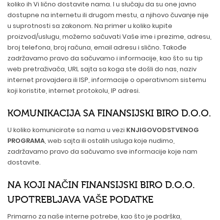
koliko ih Vi lično dostavite nama. I u slučaju da su one javno
dostupne na internetu ili drugom mestu, a njihovo čuvanje nije
u suprotnosti sa zakonom. Na primer u koliko kupite
proizvod/uslugu, možemo sačuvati Vaše ime i prezime, adresu,
broj telefona, broj računa, email adresu i slično. Takođe
zadržavamo pravo da sačuvamo i informacije, kao što su tip
web pretraživača, URL sajta sa koga ste došli do nas, naziv
internet provajdera ili ISP, informacije o operativnom sistemu
koji koristite, internet protokolu, IP adresi.
KOMUNIKACIJA SA FINANSIJSKI BIRO D.O.O.
U koliko komunicirate sa nama u vezi
KNJIGOVODSTVENOG
PROGRAMA
,
web sajta
ili ostalih
usluga
koje nudimo,
zadržavamo pravo da sačuvamo sve informacije koje nam
dostavite.
NA KOJI NAČIN FINANSIJSKI BIRO D.O.O.
UPOTREBLJAVA VAŠE PODATKE
Primarno za naše interne potrebe, kao što je podrška,