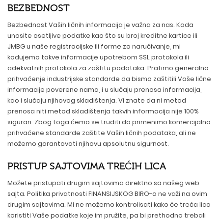
BEZBEDNOST
Bezbednost Vaših ličnih informacija je važna za nas. Kada
unosite osetljive podatke kao što su broj kreditne kartice ili
JMBG u naše registracijske ili forme za naručivanje, mi
kodujemo takve informacije upotrebom SSL protokola ili
adekvatnih protokola za zaštitu podataka. Pratimo generalno
prihvaćenje industrijske standarde da bismo zaštitili Vaše lične
informacije poverene nama, i u slučaju prenosa informacija,
kao i slučaju njihovog skladištenja. Vi znate da ni metod
prenosa niti metod skladištenja takvih informacija nije 100%
siguran. Zbog toga ćemo se truditi da primenimo komercijalno
prihvaćene standarde zaštite Vaših ličnih podataka, ali ne
možemo garantovati njihovu apsolutnu sigurnost.
PRISTUP SAJTOVIMA TREĆIH LICA
Možete pristupati drugim sajtovima direktno sa našeg web
sajta. Politika privatnosti FINANSIJSKOG BIRO-a ne važi na ovim
drugim sajtovima. Mi ne možemo kontrolisati kako će treća lica
koristiti Vaše podatke koje im pružite, pa bi prethodno trebali