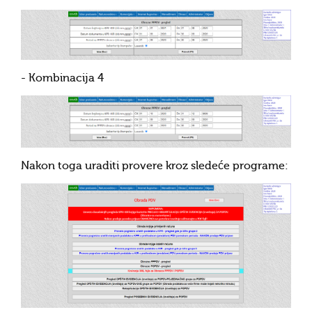
- Kombinacija 4
Nakon toga uraditi provere kroz sledeće programe: