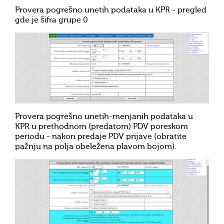
Provera pogrešno unetih podataka u KPR - pregled
gde je šifra grupe 0
Provera pogrešno unetih-menjanih podataka u
KPR u prethodnom (predatom) PDV poreskom
periodu - nakon predaje PDV prijave (obratite
pažnju na polja obeležena plavom bojom).