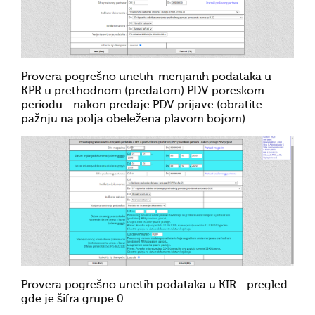
Provera pogrešno unetih-menjanih podataka u
KPR u prethodnom (predatom) PDV poreskom
periodu - nakon predaje PDV prijave (obratite
pažnju na polja obeležena plavom bojom).
Provera pogrešno unetih podataka u KIR - pregled
gde je šifra grupe 0