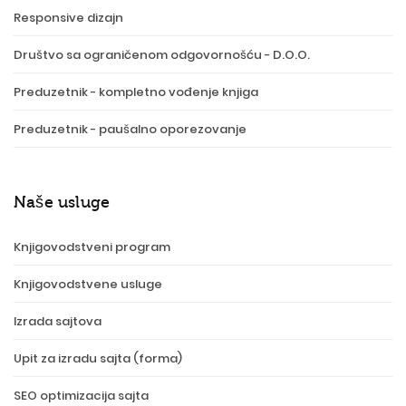
Responsive dizajn
Društvo sa ograničenom odgovornošću - D.O.O.
Preduzetnik - kompletno vođenje knjiga
Preduzetnik - paušalno oporezovanje
Naše usluge
Knjigovodstveni program
Knjigovodstvene usluge
Izrada sajtova
Upit za izradu sajta (forma)
SEO optimizacija sajta