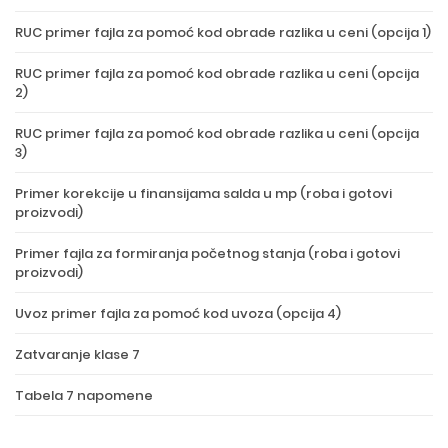
RUC primer fajla za pomoć kod obrade razlika u ceni (opcija 1)
RUC primer fajla za pomoć kod obrade razlika u ceni (opcija
2)
RUC primer fajla za pomoć kod obrade razlika u ceni (opcija
3)
Primer korekcije u finansijama salda u mp (roba i gotovi
proizvodi)
Primer fajla za formiranja početnog stanja (roba i gotovi
proizvodi)
Uvoz primer fajla za pomoć kod uvoza (opcija 4)
Zatvaranje klase 7
Tabela 7 napomene