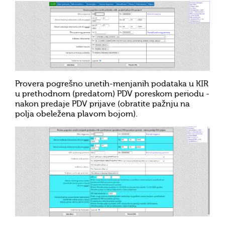
Provera pogrešno unetih-menjanih podataka u KIR
u prethodnom (predatom) PDV poreskom periodu -
nakon predaje PDV prijave (obratite pažnju na
polja obeležena plavom bojom).