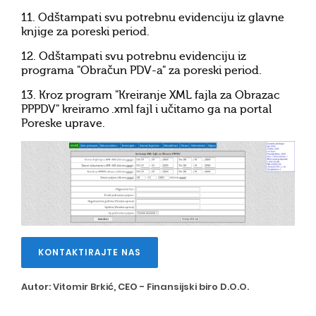
11. Odštampati svu potrebnu evidenciju iz glavne
knjige za poreski period.
12. Odštampati svu potrebnu evidenciju iz
programa "Obračun PDV-a" za poreski period.
13. Kroz program "Kreiranje XML fajla za Obrazac
PPPDV" kreiramo .xml fajl i učitamo ga na portal
Poreske uprave.
KONTAKTIRAJTE NAS
Autor:
Vitomir Brkić
, CEO -
Finansijski biro D.O.O.