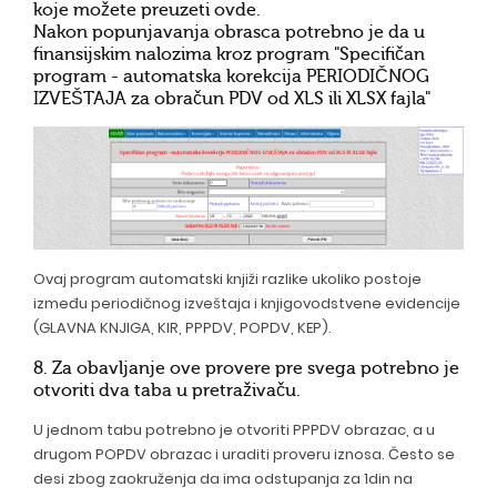
koje možete preuzeti
ovde
.
Nakon popunjavanja obrasca potrebno je da u
finansijskim nalozima kroz program "Specifičan
program - automatska korekcija PERIODIČNOG
IZVEŠTAJA za obračun PDV od XLS ili XLSX fajla"
Ovaj program automatski knjiži razlike ukoliko postoje
između periodičnog izveštaja i knjigovodstvene evidencije
(GLAVNA KNJIGA, KIR, PPPDV, POPDV, KEP).
8. Za obavljanje ove provere pre svega potrebno je
otvoriti dva taba u pretraživaču.
U jednom tabu potrebno je otvoriti PPPDV obrazac, a u
drugom POPDV obrazac i uraditi proveru iznosa. Često se
desi zbog zaokruženja da ima odstupanja za 1din na