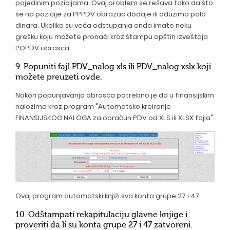
pojedinim pozicijama. Ovaj problem se rešava tako da što
se na pozicije za PPPDV obrazac dodaje ili oduzima pola
dinara. Ukoliko su veća odstupanja onda imate neku
grešku koju možete pronaći kroz štampu opštih izveštaja
POPDV obrasca.
9. Popuniti fajl
PDV_nalog.xls
ili
PDV_nalog.xslx
koji
možete preuzeti
ovde
.
Nakon popunjavanja obrasca potrebno je da u finansijskim
nalozima kroz program "Automatsko kreiranje
FINANSIJSKOG NALOGA za obračun PDV od XLS ili XLSX fajla"
Ovaj program automatski knjiži sva konta grupe 27 i 47.
10. Odštampati rekapitulaciju glavne knjige i
proveriti da li su konta grupe 27 i 47 zatvoreni.