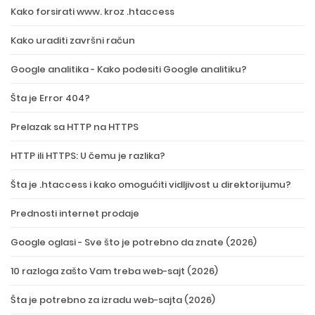
Kako forsirati www. kroz .htaccess
Kako uraditi završni račun
Google analitika - Kako podesiti Google analitiku?
Šta je Error 404?
Prelazak sa HTTP na HTTPS
HTTP ili HTTPS: U čemu je razlika?
Šta je .htaccess i kako omogućiti vidljivost u direktorijumu?
Prednosti internet prodaje
Google oglasi - Sve što je potrebno da znate (2026)
10 razloga zašto Vam treba web-sajt (2026)
Šta je potrebno za izradu web-sajta (2026)