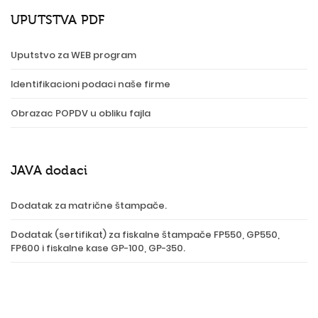
UPUTSTVA PDF
Uputstvo za WEB program
Identifikacioni podaci naše firme
Obrazac POPDV u obliku fajla
JAVA dodaci
Dodatak za matrične štampače.
Dodatak (sertifikat) za fiskalne štampače FP550, GP550,
FP600 i fiskalne kase GP-100, GP-350.