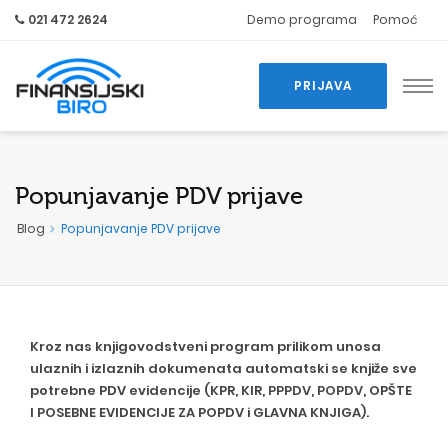
021 472 2624
Demo programa
Pomoć
PRIJAVA
Popunjavanje PDV prijave
Blog
Popunjavanje PDV prijave
Kroz nas knjigovodstveni program prilikom unosa
ulaznih i izlaznih dokumenata automatski se knjiže sve
potrebne PDV evidencije (KPR, KIR,
PPPDV
,
POPDV
, OPŠTE
I POSEBNE EVIDENCIJE ZA POPDV i GLAVNA KNJIGA).