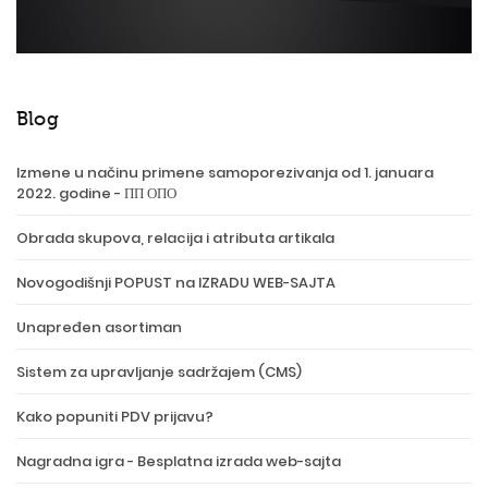
Blog
Izmene u načinu primene samoporezivanja od 1. januara
2022. godine - ПП ОПО
Obrada skupova, relacija i atributa artikala
Novogodišnji POPUST na IZRADU WEB-SAJTA
Unapređen asortiman
Sistem za upravljanje sadržajem (CMS)
Kako popuniti PDV prijavu?
Nagradna igra - Besplatna izrada web-sajta