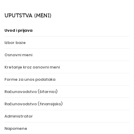
UPUTSTVA (MENI)
Uvod i prijava
Izbor baze
Osnovni meni
Kretanje kroz osnovni meni
Forme za unos podataka
Računovodstvo (šifarnici)
Računovodstvo (finansijsko)
Administrator
Napomene