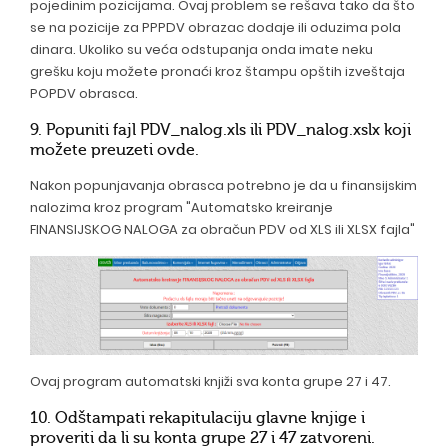
pojedinim pozicijama. Ovaj problem se rešava tako da što
se na pozicije za PPPDV obrazac dodaje ili oduzima pola
dinara. Ukoliko su veća odstupanja onda imate neku
grešku koju možete pronaći kroz štampu opštih izveštaja
POPDV obrasca.
9. Popuniti fajl
PDV_nalog.xls
ili
PDV_nalog.xslx
koji
možete preuzeti
ovde
.
Nakon popunjavanja obrasca potrebno je da u finansijskim
nalozima kroz program "Automatsko kreiranje
FINANSIJSKOG NALOGA za obračun PDV od XLS ili XLSX fajla"
Ovaj program automatski knjiži sva konta grupe 27 i 47.
10. Odštampati rekapitulaciju glavne knjige i
proveriti da li su konta grupe 27 i 47 zatvoreni.