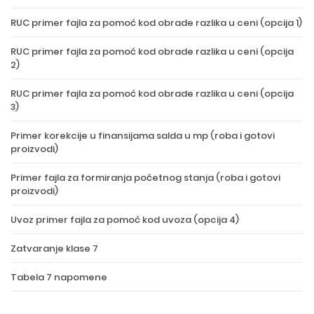
RUC primer fajla za pomoć kod obrade razlika u ceni (opcija 1)
RUC primer fajla za pomoć kod obrade razlika u ceni (opcija
2)
RUC primer fajla za pomoć kod obrade razlika u ceni (opcija
3)
Primer korekcije u finansijama salda u mp (roba i gotovi
proizvodi)
Primer fajla za formiranja početnog stanja (roba i gotovi
proizvodi)
Uvoz primer fajla za pomoć kod uvoza (opcija 4)
Zatvaranje klase 7
Tabela 7 napomene