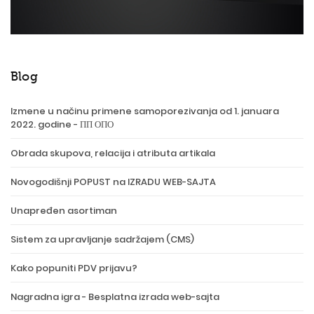
Blog
Izmene u načinu primene samoporezivanja od 1. januara
2022. godine - ПП ОПО
Obrada skupova, relacija i atributa artikala
Novogodišnji POPUST na IZRADU WEB-SAJTA
Unapređen asortiman
Sistem za upravljanje sadržajem (CMS)
Kako popuniti PDV prijavu?
Nagradna igra - Besplatna izrada web-sajta