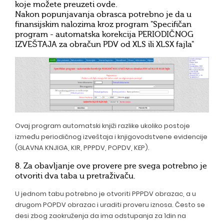
koje možete preuzeti
ovde
.
Nakon popunjavanja obrasca potrebno je da u
finansijskim nalozima kroz program "Specifičan
program - automatska korekcija PERIODIČNOG
IZVEŠTAJA za obračun PDV od XLS ili XLSX fajla"
Ovaj program automatski knjiži razlike ukoliko postoje
između periodičnog izveštaja i knjigovodstvene evidencije
(GLAVNA KNJIGA, KIR, PPPDV, POPDV, KEP).
8. Za obavljanje ove provere pre svega potrebno je
otvoriti dva taba u pretraživaču.
U jednom tabu potrebno je otvoriti PPPDV obrazac, a u
drugom POPDV obrazac i uraditi proveru iznosa. Često se
desi zbog zaokruženja da ima odstupanja za 1din na