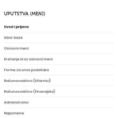
UPUTSTVA (MENI)
Uvod i prijava
Izbor baze
Osnovni meni
Kretanje kroz osnovni meni
Forme za unos podataka
Računovodstvo (šifarnici)
Računovodstvo (finansijsko)
Administrator
Napomene