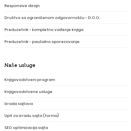
Responsive dizajn
Društvo sa ograničenom odgovornošću - D.O.O.
Preduzetnik - kompletno vođenje knjiga
Preduzetnik - paušalno oporezovanje
Naše usluge
Knjigovodstveni program
Knjigovodstvene usluge
Izrada sajtova
Upit za izradu sajta (forma)
SEO optimizacija sajta