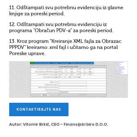
11. Odštampati svu potrebnu evidenciju iz glavne
knjige za poreski period.
12. Odštampati svu potrebnu evidenciju iz
programa "Obračun PDV-a" za poreski period.
13. Kroz program "Kreiranje XML fajla za Obrazac
PPPDV" kreiramo .xml fajl i učitamo ga na portal
Poreske uprave.
KONTAKTIRAJTE NAS
Autor:
Vitomir Brkić
, CEO -
Finansijski biro D.O.O.