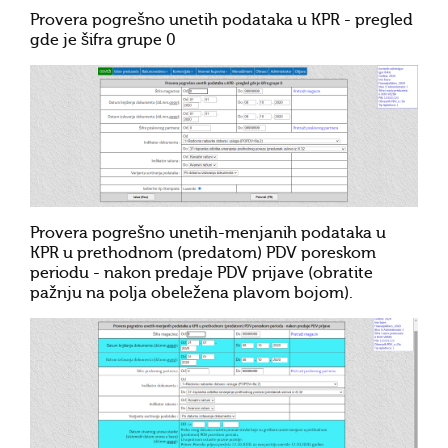
Provera pogrešno unetih podataka u KPR - pregled
gde je šifra grupe 0
Provera pogrešno unetih-menjanih podataka u
KPR u prethodnom (predatom) PDV poreskom
periodu - nakon predaje PDV prijave (obratite
pažnju na polja obeležena plavom bojom).