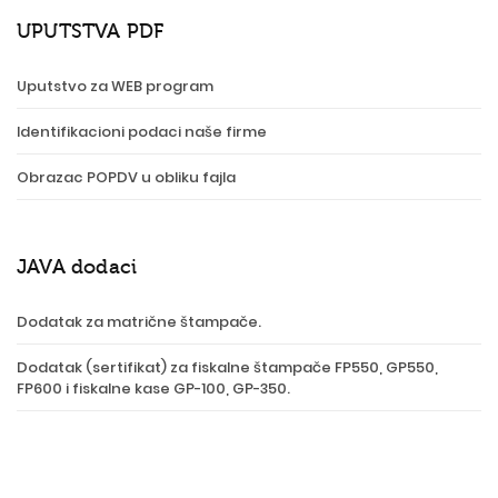
UPUTSTVA PDF
Uputstvo za WEB program
Identifikacioni podaci naše firme
Obrazac POPDV u obliku fajla
JAVA dodaci
Dodatak za matrične štampače.
Dodatak (sertifikat) za fiskalne štampače FP550, GP550,
FP600 i fiskalne kase GP-100, GP-350.