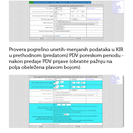
Provera pogrešno unetih-menjanih podataka u KIR
u prethodnom (predatom) PDV poreskom periodu -
nakon predaje PDV prijave (obratite pažnju na
polja obeležena plavom bojom).