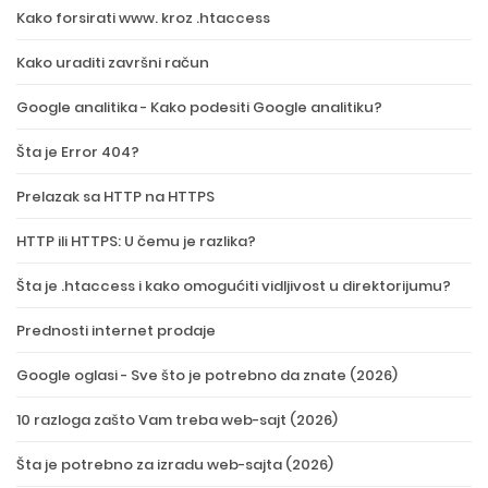
Kako forsirati www. kroz .htaccess
Kako uraditi završni račun
Google analitika - Kako podesiti Google analitiku?
Šta je Error 404?
Prelazak sa HTTP na HTTPS
HTTP ili HTTPS: U čemu je razlika?
Šta je .htaccess i kako omogućiti vidljivost u direktorijumu?
Prednosti internet prodaje
Google oglasi - Sve što je potrebno da znate (2026)
10 razloga zašto Vam treba web-sajt (2026)
Šta je potrebno za izradu web-sajta (2026)