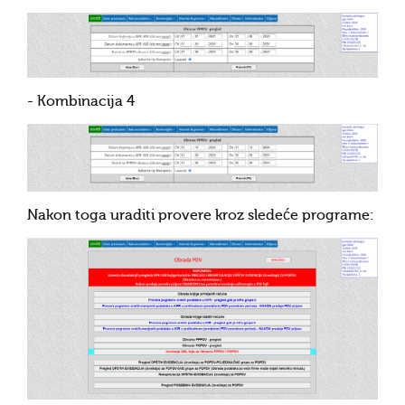
- Kombinacija 4
Nakon toga uraditi provere kroz sledeće programe: