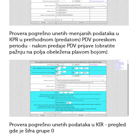
Provera pogrešno unetih-menjanih podataka u
KPR u prethodnom (predatom) PDV poreskom
periodu - nakon predaje PDV prijave (obratite
pažnju na polja obeležena plavom bojom).
Provera pogrešno unetih podataka u KIR - pregled
gde je šifra grupe 0