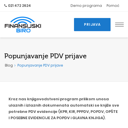
021 472 2624
Demo programa
Pomoć
PRIJAVA
Popunjavanje PDV prijave
Blog
Popunjavanje PDV prijave
Kroz nas knjigovodstveni program prilikom unosa
ulaznih i izlaznih dokumenata automatski se knjiže sve
potrebne PDV evidencije (KPR, KIR,
PPPDV
,
POPDV
, OPŠTE
I POSEBNE EVIDENCIJE ZA POPDV i GLAVNA KNJIGA).