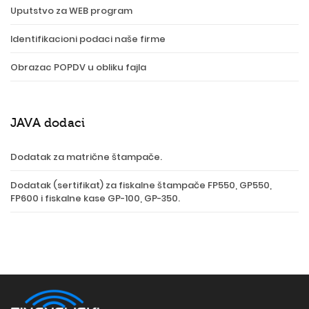
Uputstvo za WEB program
Identifikacioni podaci naše firme
Obrazac POPDV u obliku fajla
JAVA dodaci
Dodatak za matrične štampače.
Dodatak (sertifikat) za fiskalne štampače FP550, GP550,
FP600 i fiskalne kase GP-100, GP-350.