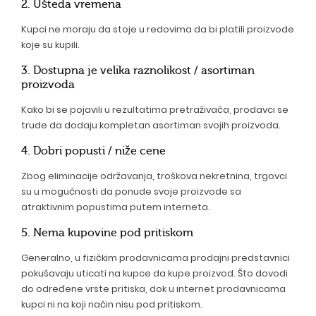
2. Ušteda vremena
Kupci ne moraju da stoje u redovima da bi platili proizvode
koje su kupili.
3. Dostupna je velika raznolikost / asortiman
proizvoda
Kako bi se pojavili u rezultatima pretraživača, prodavci se
trude da dodaju kompletan asortiman svojih proizvoda.
4. Dobri popusti / niže cene
Zbog eliminacije održavanja, troškova nekretnina, trgovci
su u mogućnosti da ponude svoje proizvode sa
atraktivnim popustima putem interneta.
5. Nema kupovine pod pritiskom
Generalno, u fizičkim prodavnicama prodajni predstavnici
pokušavaju uticati na kupce da kupe proizvod. Što dovodi
do određene vrste pritiska, dok u internet prodavnicama
kupci ni na koji način nisu pod pritiskom.