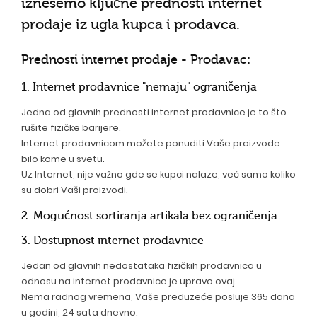
iznesemo ključne prednosti internet
prodaje iz ugla kupca i prodavca.
Prednosti internet prodaje - Prodavac:
1. Internet prodavnice "nemaju" ograničenja
Jedna od glavnih prednosti internet prodavnice je to što
rušite fizičke barijere.
Internet prodavnicom možete ponuditi Vaše proizvode
bilo kome u svetu.
Uz Internet, nije važno gde se kupci nalaze, već samo koliko
su dobri Vaši proizvodi.
2. Mogućnost sortiranja artikala bez ograničenja
3. Dostupnost internet prodavnice
Jedan od glavnih nedostataka fizičkih prodavnica u
odnosu na internet prodavnice je upravo ovaj.
Nema radnog vremena, Vaše preduzeće posluje 365 dana
u godini, 24 sata dnevno.