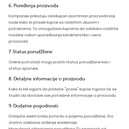
6. Poređenja proizvoda
Kompanije prikazuju celokupan asortiman proizvoda koji
nude kako bi privukli kupce sa različitim ukusom i
potrebama. To omogućava kupcima da odaberu različite
modele nakon upoređivanja karakteristika i cena
proizvoda.
7. Status porudžbine
Online potrošači mogu pratiti status porudžbine kao i
status isporuke.
8. Detaljne informacije o proizvodu
Kako bi bili sigurni da privlače "prave" kupce trgovci će se
truditi da dostave sve potrebne informacije o proizvodu.
9. Dodatne pogodnosti
Dobijate elektronsku potvrdu o prijemu porudžbine, što
znatno olakšava vođenje evidencije.
Mogućnost otkazivanja porudžbine (U zavisnosti od