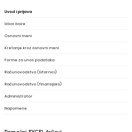
Uvod i prijava
Izbor baze
Osnovni meni
Kretanje kroz osnovni meni
Forme za unos podataka
Računovodstvo (šifarnici)
Računovodstvo (finansijsko)
Administrator
Napomene
Pomoćni EXCEL fajlovi