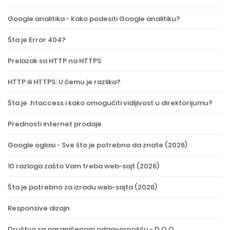
Google analitika - Kako podesiti Google analitiku?
Šta je Error 404?
Prelazak sa HTTP na HTTPS
HTTP ili HTTPS: U čemu je razlika?
Šta je .htaccess i kako omogućiti vidljivost u direktorijumu?
Prednosti internet prodaje
Google oglasi - Sve što je potrebno da znate (2026)
10 razloga zašto Vam treba web-sajt (2026)
Šta je potrebno za izradu web-sajta (2026)
Responsive dizajn
Društvo sa ograničenom odgovornošću - D.O.O.