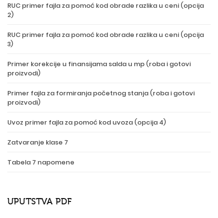
RUC primer fajla za pomoć kod obrade razlika u ceni (opcija
2)
RUC primer fajla za pomoć kod obrade razlika u ceni (opcija
3)
Primer korekcije u finansijama salda u mp (roba i gotovi
proizvodi)
Primer fajla za formiranja početnog stanja (roba i gotovi
proizvodi)
Uvoz primer fajla za pomoć kod uvoza (opcija 4)
Zatvaranje klase 7
Tabela 7 napomene
UPUTSTVA PDF