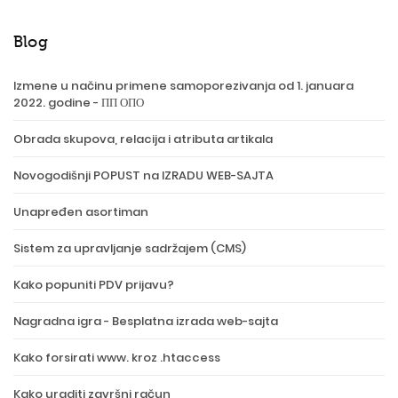
Blog
Izmene u načinu primene samoporezivanja od 1. januara
2022. godine - ПП ОПО
Obrada skupova, relacija i atributa artikala
Novogodišnji POPUST na IZRADU WEB-SAJTA
Unapređen asortiman
Sistem za upravljanje sadržajem (CMS)
Kako popuniti PDV prijavu?
Nagradna igra - Besplatna izrada web-sajta
Kako forsirati www. kroz .htaccess
Kako uraditi završni račun