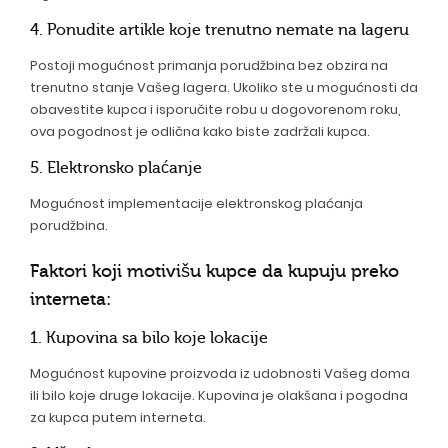
4. Ponudite artikle koje trenutno nemate na lageru
Postoji mogućnost primanja porudžbina bez obzira na
trenutno stanje Vašeg lagera. Ukoliko ste u mogućnosti da
obavestite kupca i isporučite robu u dogovorenom roku,
ova pogodnost je odlična kako biste zadržali kupca.
5. Elektronsko plaćanje
Mogućnost implementacije elektronskog plaćanja
porudžbina.
Faktori koji motivišu kupce da kupuju preko
interneta:
1. Kupovina sa bilo koje lokacije
Mogućnost kupovine proizvoda iz udobnosti Vašeg doma
ili bilo koje druge lokacije. Kupovina je olakšana i pogodna
za kupca putem interneta.