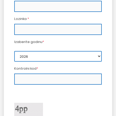
Lozinka
*
Izaberite godinu
*
Kontrolni kod
*