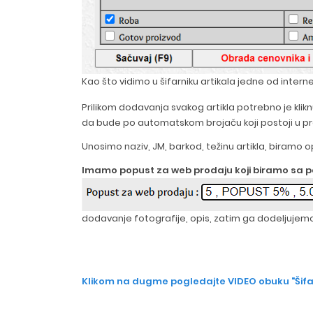
Kao što vidimo u šifarniku artikala jedne od int
Prilikom dodavanja svakog artikla potrebno je kli
da bude po automatskom brojaču koji postoji u p
Unosimo naziv, JM, barkod, težinu artikla, biramo o
Imamo popust za web prodaju koji biramo sa pa
dodavanje fotografije, opis, zatim ga dodeljujem
Klikom na dugme pogledajte VIDEO obuku "Šifar