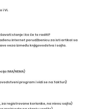
i Vi.
vati stanje i ko će to raditi?
ađenu internet porudžbenicu za isti artikal sa
avo veza između knjigovodstva i sajta.
pcija IMA/NEMA)
ovodstveni program i vidi se na fakturi)
 za registrovane korisnike, na nivou sajta)
ma proizvoda na stanju uopšte)