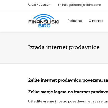
021 472 2624
info@finansijskibiro.com
Početna
O nama
Izrada internet prodavnice
Želite internet prodavnicu povezanu s
Želite stanje lagera na internet proda
Uštedite vreme i novac posedovanjem veze izm