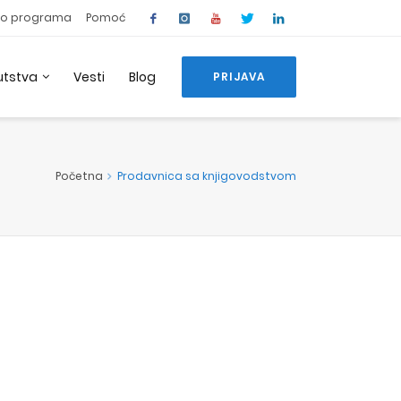
o programa
Pomoć
utstva
Vesti
Blog
PRIJAVA
Početna
Prodavnica sa knjigovodstvom