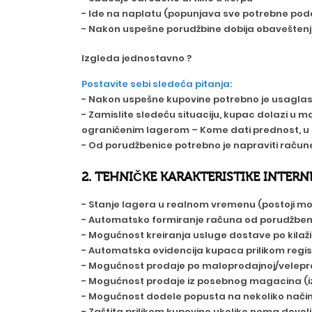
- Ide na naplatu (popunjava sve potrebne podat
- Nakon uspešne porudžbine dobija obaveštenje 
Izgleda jednostavno ?
Postavite sebi sledeća pitanja:
- Nakon uspešne kupovine potrebno je usaglasiti 
- Zamislite sledeću situaciju, kupac dolazi u m
ograničenim lagerom – Kome dati prednost, u o
- Od porudžbenice potrebno je napraviti račune 
2. TEHNIČKE KARAKTERISTIKE INTE
- Stanje lagera u realnom vremenu (postoji mog
- Automatsko formiranje računa od porudžbenica
- Mogućnost kreiranja usluge dostave po kilaži 
- Automatska evidencija kupaca prilikom regist
- Mogućnost prodaje po maloprodajnoj/velepr
- Mogućnost prodaje iz posebnog magacina (i
- Mogućnost dodele popusta na nekoliko načina (
- Zaštita prilikom kupovine ukoliko nema dovo