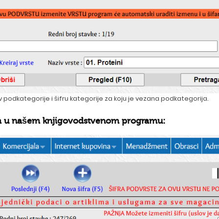
iv podkategorije i šifru kategorije za koju je vezana podkategorija.
ala u našem
knjigovodstvenom programu
: