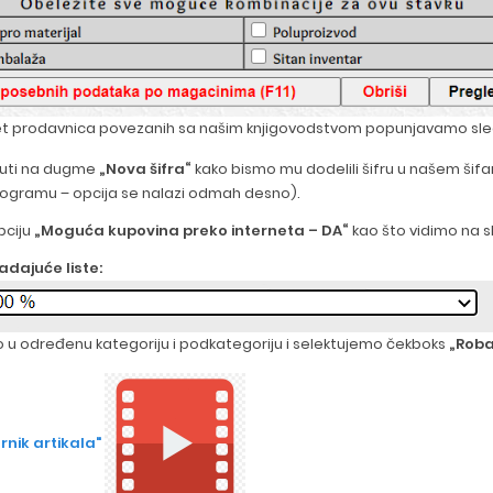
ernet prodavnica povezanih sa našim knjigovodstvom popunjavamo sle
knuti na dugme
„Nova šifra“
kako bismo mu dodelili šifru u našem šif
rogramu – opcija se nalazi odmah desno).
pciju
„Moguća kupovina preko interneta – DA“
kao što vidimo na sl
dajuće liste:
o u određenu kategoriju i podkategoriju i selektujemo čekboks
„Roba
nik artikala"