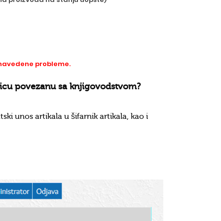
e navedene probleme.
avnicu povezanu sa knjigovodstvom?
unos artikala u šifarnik artikala, kao i