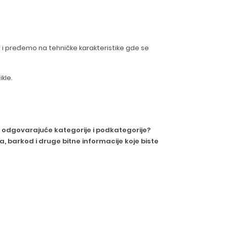
 i pređemo na tehničke karakteristike gde se
kle.
h u odgovarajuće kategorije i podkategorije?
 barkod i druge bitne informacije koje biste