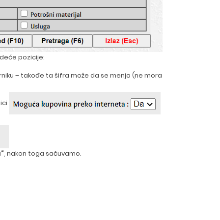
deće pozicije:
arniku – takođe ta šifra može da se menja (ne mora
ici
“
, nakon toga sačuvamo.