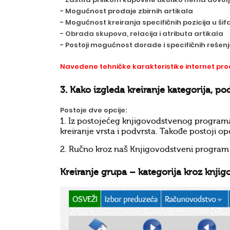
- Mogućnost prodaje zbirnih artikala
- Mogućnost kreiranja specifičnih pozicija u šif
- Obrada skupova, relacija i atributa artikala
- Postoji mogućnost dorade i specifičnih reše
Navedene tehničke karakteristike internet pr
3. Kako izgleda kreiranje kategorija, 
Postoje dve opcije:
1. Iz postojećeg knjigovodstvenog programa 
kreiranje vrsta i podvrsta. Takođe postoji o
2. Ručno kroz naš
Knjigovodstveni program
Kreiranje grupa – kategorija kroz
knjig