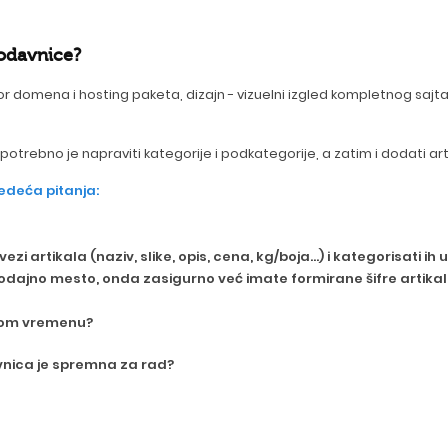
rodavnice?
 domena i hosting paketa, dizajn - vizuelni izgled kompletnog sajta
rebno je napraviti kategorije i podkategorije, a zatim i dodati arti
edeća pitanja:
ezi artikala (naziv, slike, opis, cena, kg/boja…) i kategorisati i
ajno mesto, onda zasigurno već imate formirane šifre artikala,
alnom vremenu?
vnica je spremna za rad?