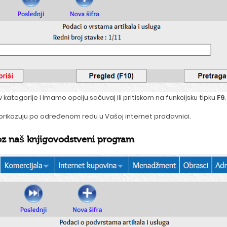
v kategorije i imamo opciju sačuvaj ili pritiskom na funkcijsku tipku
F9
.
 prikazuju po određenom redu u Vašoj internet prodavnici.
oz naš
knjigovodstveni program