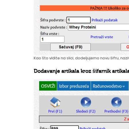
Kao što vidite na slici, dodeljujemo novu šifru, naz
Dodavanje artikala kroz šifarnik artik