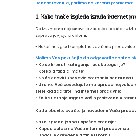
Jednostavno je, pođimo od korena problema:
1. Kako inače izgleda izrada internet p
Da izuzmemo najosnovnije zadatke kao što su izbor
zapravo javljaju problemi:
- Nakon naizgled kompletno završene prodavnice pot
Molimo Vas pokušajte da odgovorite sebi na sl
- Ko će kreirati kategorije i podkategorije?
- Koliko artikala imate?
- Ko će obaviti unos svih potrebnih podataka u v
- Ukoliko Već posedujete maloprodajno/veleprod
želeli da zadržite i na internet prodavnici.
- Želite li stanje lagera Vaših proizvoda u re
Kada obavite sve što je navedeno Vaša proda
Kako izgleda jedna uspešna prodaja:
- Kupac dolazi na Vašu internet prodavnicu
- Ubacuje određene artikle u korpu