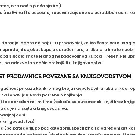
ke, bira način plaćanja itd.)
(na E-mail) o uspešnoj kupovini zajedno sa porudžbenicom, kao 
stanje lagera na sajtu i u prodavnici, koliko često ćete usaglaša
aloprodajni objekat kupuje određeni broj artikala, a imate neobr
ba slučaja imate jednog nezadovoljnog kupca – rešenje je upr
i na adekvatan način proknjižiti u knjigovodstvu.
RNET PRODAVNICE POVEZANE SA KNJIGOVODSTVOM
ućnost prikaza konkretnog broja raspoloživih artikala, kao i o
 i obavljanje svih potrebnih knjiženja
ili po određenim limitima (takođe se automatski knjiži kroz knjig
racije na sajtu u knjigovodstvu.
odajnoj ceni
z knjigovodstva)
po kategoriji, po podkategoriji, specifično za određeni artikal,
ljno proizoda na lageru (desi se kupovina u međuvremenu ili ne