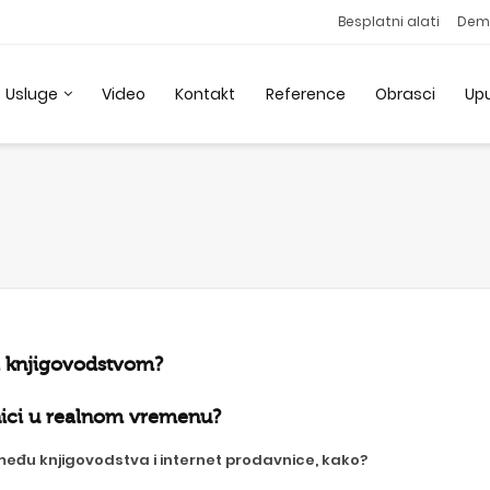
Besplatni alati
Dem
Usluge
Video
Kontakt
Reference
Obrasci
Up
a knjigovodstvom?
vnici u realnom vremenu?
eđu knjigovodstva i internet prodavnice, kako?