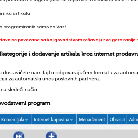
arniku artikala
nja programiranih samo za Vas!
odavnice povezane sa knjigovodstvom rešavaju sve gore ranij
podkategorije i dodavanje artikala kroz internet prod
dostavićete nam fajl u odgovarajućem formatu za automatski 
pcija za automatski unos poslovnih partnera.
na sledeći način:
ovodstveni program