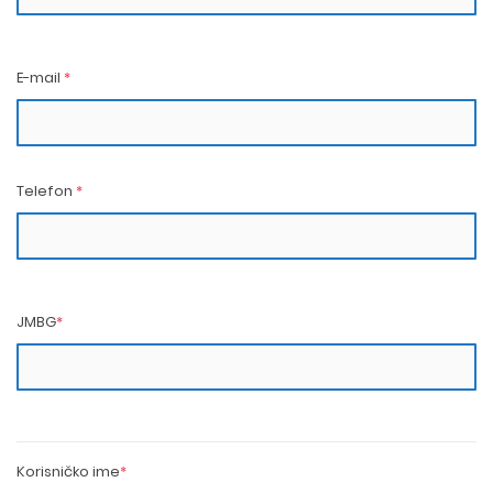
E-mail
*
Telefon
*
JMBG
*
Korisničko ime
*