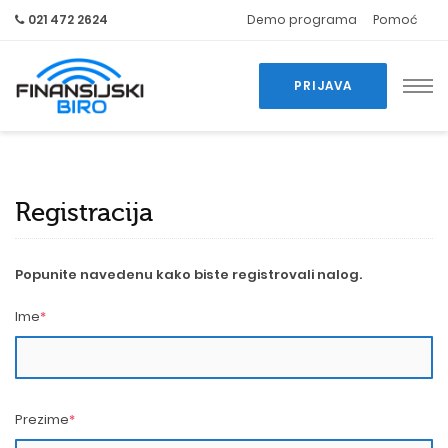
021 472 2624
Demo programa
Pomoć
PRIJAVA
Registracija
Popunite navedenu kako biste registrovali nalog.
Ime
*
Prezime
*