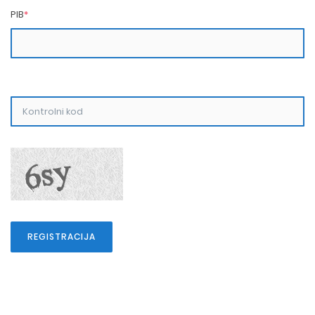
PIB
*